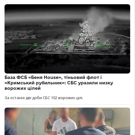
База ФСБ «Беня House», тіньовий флот і
«Кримський рубильник»: СБС уразили низку
ворожих цілей
За останні дві доби СБС 102 ворожих цілі.