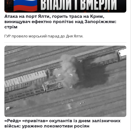
Атака на порт Ялти, горить траса на Крим,
винищувач ефектно пролітає над Запоріжжям:
стрім
ГУР провело морський парад до Дня Ялти.
«Рейд» «привітав» окупантів із днем залізничних
військ: уражено локомотиви росіян