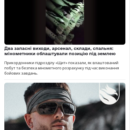
Два запасні виходи, арсенал, склади, спальня:
мінометники облаштували позицію під землею
Прикордонники підрозділу «Щит» показали, як влаштований
побут та безпека мінометного розрахунку під час виконання
бойових завдань.