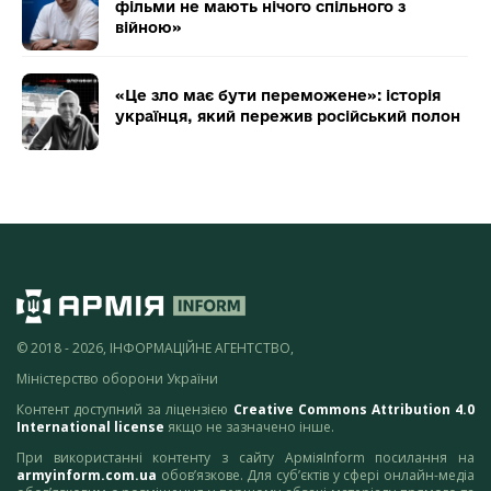
фільми не мають нічого спільного з
війною»
«Це зло має бути переможене»: історія
українця, який пережив російський полон
© 2018 - 2026, ІНФОРМАЦІЙНЕ АГЕНТСТВО,
Міністерство оборони України
Контент доступний за ліцензією
Creative Commons Attribution 4.0
International license
якщо не зазначено інше.
При використанні контенту з сайту АрміяInform посилання на
armyinform.com.ua
обов’язкове. Для суб’єктів у сфері онлайн-медіа