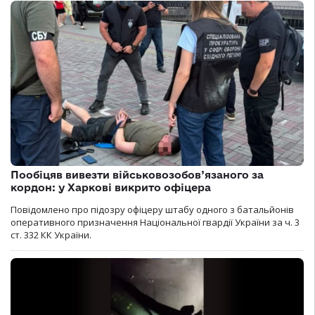
Пообіцяв вивезти військовозобов’язаного за
кордон: у Харкові викрито офіцера
Повідомлено про підозру офіцеру штабу одного з батальйонів
оперативного призначення Національної гвардії України за ч. 3
ст. 332 КК України.