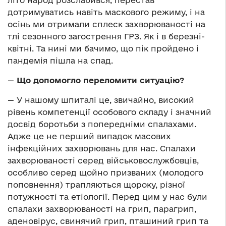
літо народ розслабився, перестав
дотримуватись навіть маскового режиму, і на
осінь ми отримали сплеск захворюваності на
тлі сезонного загострення ГРЗ. Як і в березні-
квітні. Та нині ми бачимо, що пік пройдено і
пандемія пішла на спад.
—
Що допомогло переломити ситуацію?
— У нашому шпиталі це, звичайно, високий
рівень компетенції особового складу і значний
досвід боротьби з попередніми спалахами.
Адже це не перший випадок масових
інфекційних захворювань для нас. Спалахи
захворюваності серед військовослужбовців,
особливо серед щойно призваних (молодого
поповнення) трапляються щороку, різної
потужності та етіології. Перед цим у нас були
спалахи захворюваності на грип, парагрип,
аденовірус, свинячий грип, пташиний грип та