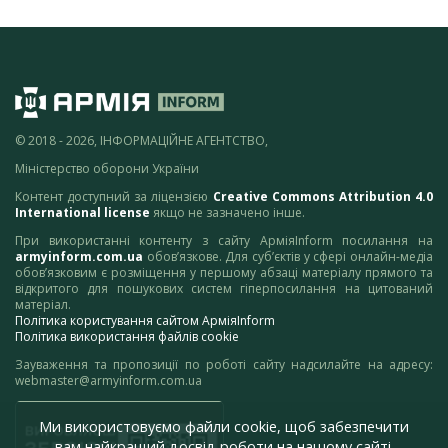
© 2018 - 2026, ІНФОРМАЦІЙНЕ АГЕНТСТВО,
Міністерство оборони України
Контент доступний за ліцензією
Creative Commons Attribution 4.0
International license
якщо не зазначено інше.
При використанні контенту з сайту АрміяInform посилання на
armyinform.com.ua
обов’язкове. Для суб’єктів у сфері онлайн-медіа
обов’язковим є розміщення у першому абзаці матеріалу прямого та
відкритого для пошукових систем гіперпосилання на цитований
матеріал.
Політика користування сайтом АрміяInform
Політика використання файлів cookie
Зауваження та пропозиції по роботі сайту надсилайте на адресу:
webmaster@armyinform.com.ua
Ми використовуємо файли cookie, щоб забезпечити
вам найкращий досвід роботи на нашому сайті.