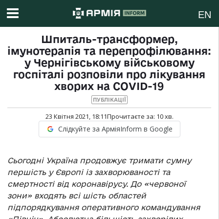
EN
Шпиталь-трансформер,
імунотерапія та перепрофілювання:
у Чернігівському військовому
госпіталі розповіли про лікування
хворих на COVІD-19
ПУБЛІКАЦІЇ
23 Квітня 2021, 18:11
Прочитаєте за:
10
хв.
Слідкуйте за АрміяInform в Google
Сьогодні Україна продовжує тримати сумну
першість у Європі із захворюваності та
смертності від коронавірусу. До «червоної
зони» входять всі шість областей
підпорядкування оперативного командування