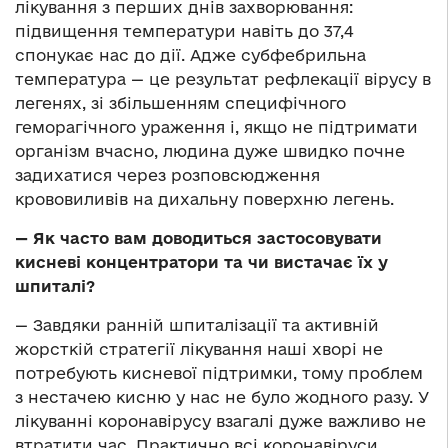
лікування з перших днів захворювання:
підвищення температури навіть до 37,4
спонукає нас до дії. Адже субфебрильна
температура — це результат рефлекації вірусу в
легенях, зі збільшенням специфічного
геморагічного ураження і, якщо не підтримати
організм вчасно, людина дуже швидко почне
задихатися через розповсюдження
крововиливів на дихальну поверхню легень.
— Як часто вам доводиться застосовувати
кисневі концентратори та чи вистачає їх у
шпиталі?
— Завдяки ранній шпиталізації та активній
жорсткій стратегії лікування наші хворі не
потребують кисневої підтримки, тому проблем
з нестачею кисню у нас не було жодного разу. У
лікуванні коронавірусу взагалі дуже важливо не
втратити час. Практично всі коронавіруси