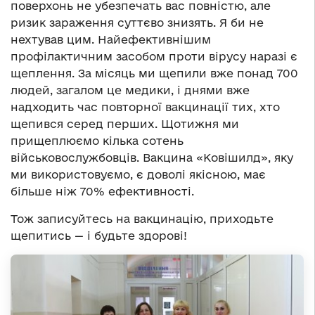
поверхонь не убезпечать вас повністю, але
ризик зараження суттєво знизять. Я би не
нехтував цим. Найефективнішим
профілактичним засобом проти вірусу наразі є
щеплення. За місяць ми щепили вже понад 700
людей, загалом це медики, і днями вже
надходить час повторної вакцинації тих, хто
щепився серед перших. Щотижня ми
прищеплюємо кілька сотень
військовослужбовців. Вакцина «Ковішилд», яку
ми використовуємо, є доволі якісною, має
більше ніж 70% ефективності.
Тож записуйтесь на вакцинацію, приходьте
щепитись — і будьте здорові!