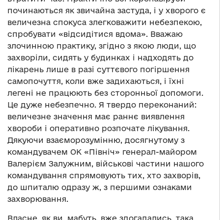
починаються як звичайна застуда, і у хворого є
величезна спокуса злегковажити небезпекою,
спробувати «відсидітися вдома». Вважаю
злочинною практику, згідно з якою люди, що
захворіли, сидять у будинках і надходять до
лікарень лише в разі суттєвого погіршення
самопочуття, коли вже задихаються, і їхні
легені не працюють без сторонньої допомоги.
Це дуже небезпечно. Я твердо переконаний:
величезне значення має раннє виявлення
хвороби і оперативно розпочате лікування.
Дякуючи взаєморозумінню, досягнутому з
командувачем ОК «Північ» генерал-майором
Валерієм Залужним, військові частини нашого
командування спрямовують тих, хто захворів,
до шпиталю одразу ж, з першими ознаками
захворювання.
Власне, як ви, мабуть, вже здогадались, така