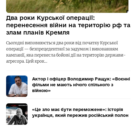
Два роки Курської операції:
перенесення війни на територію рф та
злам планів Кремля
Сьогодні виповнюється два роки від початку Курської
операції — безпрецедентної за задумом і виконанням
кампанії, яка перенесла бойові дії на територію держави-
агресора. Цей крок…
Актор і офіцер Володимир Ращук: «Воєнні
фільми не мають нічого спільного з
війною»
«Це зло має бути переможене»: історія
українця, який пережив російський полон