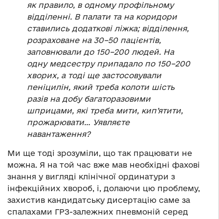
як правило, в одному профільному
відділенні. В палати та на коридори
ставились додаткові ліжка; відділення,
розраховане на 30–50 пацієнтів,
заповнювали до 150–200 людей. На
одну медсестру припадало по 150–200
хворих, а тоді ще застосовували
пеніцилін, який треба колоти шість
разів на добу багаторазовими
шприцами, які треба мити, кип’ятити,
прожарювати… Уявляєте
навантаження?
Ми ще тоді зрозуміли, що так працювати не
можна. Я на той час вже мав необхідні фахові
знання у вигляді клінічної ординатури з
інфекційних хвороб, і, долаючи цю проблему,
захистив кандидатську дисертацію саме за
спалахами ГРЗ-залежних пневмоній серед