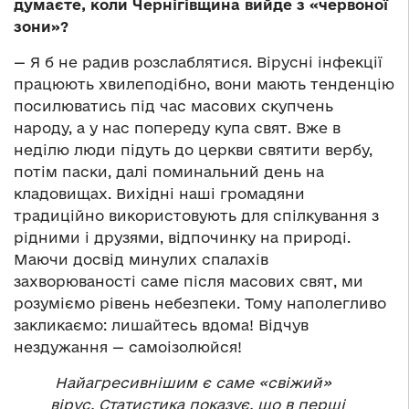
думаєте, коли Чернігівщина вийде з «червоної
зони»?
— Я б не радив розслаблятися. Вірусні інфекції
працюють хвилеподібно, вони мають тенденцію
посилюватись під час масових скупчень
народу, а у нас попереду купа свят. Вже в
неділю люди підуть до церкви святити вербу,
потім паски, далі поминальний день на
кладовищах. Вихідні наші громадяни
традиційно використовують для спілкування з
рідними і друзями, відпочинку на природі.
Маючи досвід минулих спалахів
захворюваності саме після масових свят, ми
розуміємо рівень небезпеки. Тому наполегливо
закликаємо: лишайтесь вдома! Відчув
нездужання — самоізолюйся!
Найагресивнішим є саме «свіжий»
вірус.
Статистика показує, що в перші