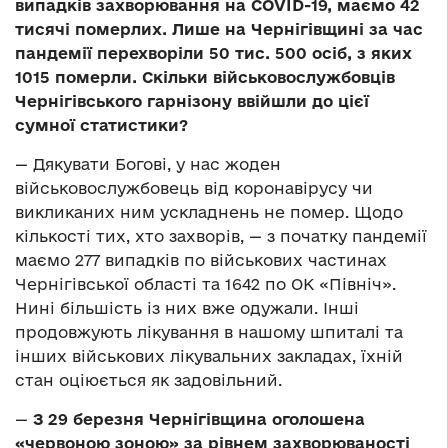
випадків захворювання на COVІD-19, маємо 42
тисячі померлих. Лише на Чернігівщині за час
пандемії перехворіли 50 тис. 500 осіб, з яких
1015 померли. Скільки військовослужбовців
Чернігівського гарнізону ввійшли до цієї
сумної статистики?
— Дякувати Богові, у нас жоден
військовослужбовець від коронавірусу чи
викликаних ним ускладнень не помер. Щодо
кількості тих, хто захворів, — з початку пандемії
маємо 277 випадків по військових частинах
Чернігівської області та 1642 по ОК «Північ».
Нині більшість із них вже одужали. Інші
продовжують лікування в нашому шпиталі та
інших військових лікувальних закладах, їхній
стан оціюється як задовільний.
—
З 29 березня Чернігівщина оголошена
«червоною зоною» за рівнем захворюваності