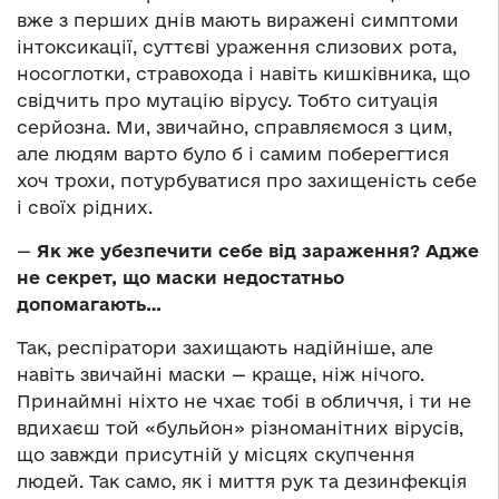
вже з перших днів мають виражені симптоми
інтоксикації, суттєві ураження слизових рота,
носоглотки, стравохода і навіть кишківника, що
свідчить про мутацію вірусу. Тобто ситуація
серйозна. Ми, звичайно, справляємося з цим,
але людям варто було б і самим поберегтися
хоч трохи, потурбуватися про захищеність себе
і своїх рідних.
—
Як же убезпечити себе від зараження? Адже
не секрет, що маски недостатньо
допомагають…
Так, респіратори захищають надійніше, але
навіть звичайні маски — краще, ніж нічого.
Принаймні ніхто не чхає тобі в обличчя, і ти не
вдихаєш той «бульйон» різноманітних вірусів,
що завжди присутній у місцях скупчення
людей. Так само, як і миття рук та дезинфекція