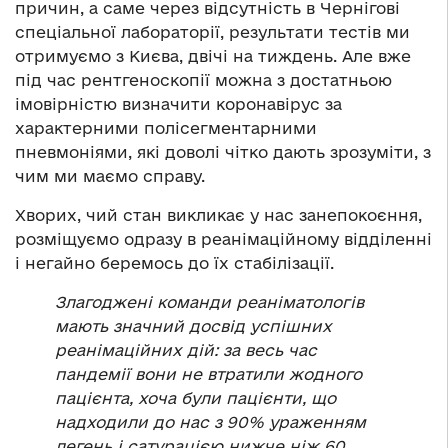
причин, а саме через відсутність в Чернігові
спеціальної лабораторії, результати тестів ми
отримуємо з Києва, двічі на тиждень. Але вже
під час рентгеноскопії можна з достатньою
імовірністю визначити коронавірус за
характерними полісегментарними
пневмоніями, які доволі чітко дають зрозуміти, з
чим ми маємо справу.
Хворих, чий стан викликає у нас занепокоєння,
розміщуємо одразу в реанімаційному відділенні
і негайно беремось до їх стабілізації.
Злагоджені команди реаніматологів
мають значний досвід успішних
реанімаційних дій: за весь час
пандемії вони не втратили жодного
пацієнта, хоча були пацієнти, що
надходили до нас з 90% ураженням
легень і сатурацією нижче ніж 60