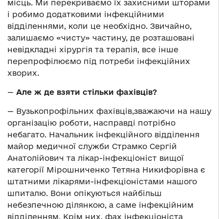
місць. Ми перекриваємо їх захисними шторами
і робимо додатковими інфекційними
відділеннями, коли це необхідно. Звичайно,
залишаємо «чисту» частину, де розташовані
невідкладні хірургія та терапія, все інше
перепрофілюємо під потреби інфекційних
хворих.
—
Але ж де взяти стільки фахівців?
— Вузькопрофільних фахівців,зважаючи на нашу
організацію роботи, насправді потрібно
небагато. Начальник інфекційного відділення
майор медичної служби Страмко Сергій
Анатолійович та лікар-інфекціоніст вищої
категорії Мірошниченко Тетяна Никифорівна є
штатними лікарями-інфекціоністами нашого
шпиталю. Вони опікуються найбільш
небезпечною ділянкою, а саме інфекційним
відділенням. Крім них, фах інфекціоніста