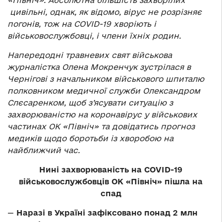
«Північ». Абсолютна більшість захворілих
цивільні, однак, як відомо, вірус не розрізняє
погонів, тож на COVІD-19 хворіють і
військовослужбовці, і члени їхніх родин.
Напередодні травневих свят військова
журналістка Олена Мокренчук зустрілася в
Чернігові з начальником військового шпиталю
полковником медичної служби Олександром
Слєсаренком, щоб з’ясувати ситуацію з
захворюваністю на коронавірус у військових
частинах ОК «Північ» та довідатись прогноз
медиків щодо боротьби із хворобою на
найближчий час.
Нині захворюваність на COVІD-19
військовослужбовців ОК «Північ» пішла на
спад
—
Наразі в Україні зафіксовано понад 2 млн