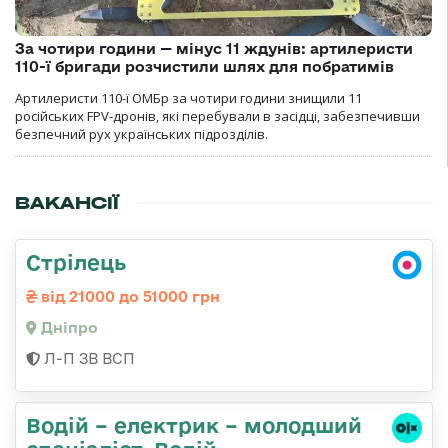
За чотири години — мінус 11 ждунів: артилеристи
110-ї бригади розчистили шлях для побратимів
Артилеристи 110-ї ОМБр за чотири години знищили 11
російських FPV-дронів, які перебували в засідці, забезпечивши
безпечний рух українських підрозділів.
ВАКАНСІЇ
Стрілець
від 21000 до 51000 грн
Дніпро
Л-П ЗВ ВСП
Водій – електрик – молодший