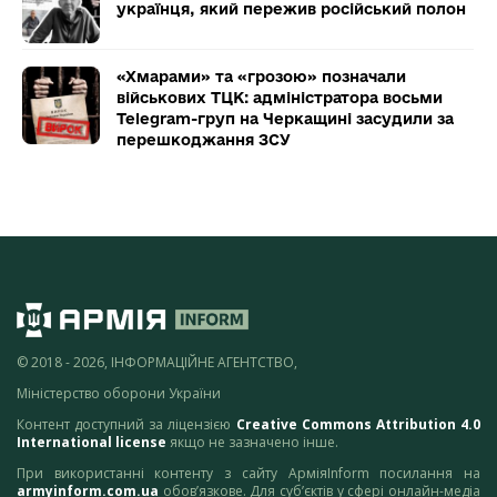
українця, який пережив російський полон
«Хмарами» та «грозою» позначали
військових ТЦК: адміністратора восьми
Telegram-груп на Черкащині засудили за
перешкоджання ЗСУ
© 2018 - 2026, ІНФОРМАЦІЙНЕ АГЕНТСТВО,
Міністерство оборони України
Контент доступний за ліцензією
Creative Commons Attribution 4.0
International license
якщо не зазначено інше.
При використанні контенту з сайту АрміяInform посилання на
armyinform.com.ua
обов’язкове. Для суб’єктів у сфері онлайн-медіа