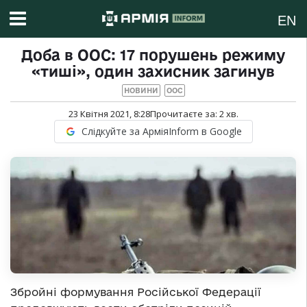
EN
Доба в ООС: 17 порушень режиму
«тиші», один захисник загинув
НОВИНИ
ООС
23 Квітня 2021, 8:28
Прочитаєте за:
2
хв.
Слідкуйте за АрміяInform в Google
Збройні формування Російської Федерації