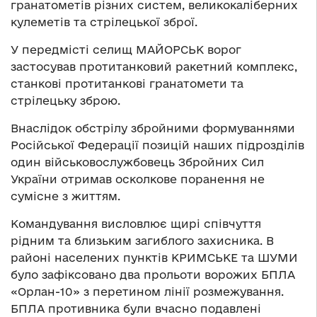
гранатометів різних систем, великокаліберних
кулеметів та стрілецької зброї.
У передмісті селищ МАЙОРСЬК ворог
застосував протитанковий ракетний комплекс,
станкові протитанкові гранатомети та
стрілецьку зброю.
Внаслідок обстрілу збройними формуваннями
Російської Федерації позицій наших підрозділів
один військовослужбовець Збройних Сил
України отримав осколкове поранення не
сумісне з життям.
Командування висловлює щирі співчуття
рідним та близьким загиблого захисника. В
районі населених пунктів КРИМСЬКЕ та ШУМИ
було зафіксовано два прольоти ворожих БПЛА
«Орлан-10» з перетином лінії розмежування.
БПЛА противника були вчасно подавлені