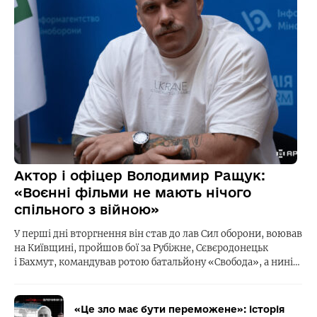
Актор і офіцер Володимир Ращук:
«Воєнні фільми не мають нічого
спільного з війною»
У перші дні вторгнення він став до лав Сил оборони, воював
на Київщині, пройшов бої за Рубіжне, Сєвєродонецьк
і Бахмут, командував ротою батальйону «Свобода», а нині…
«Це зло має бути переможене»: історія