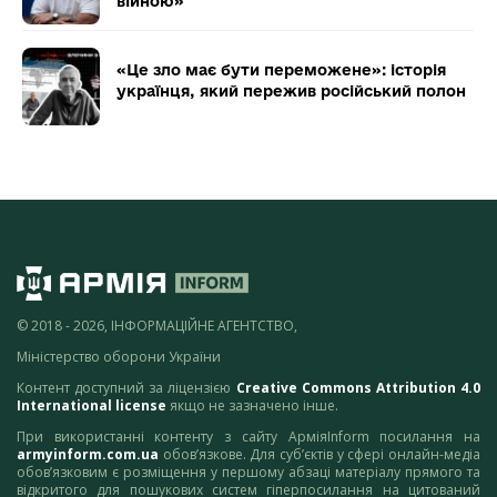
війною»
«Це зло має бути переможене»: історія
українця, який пережив російський полон
© 2018 - 2026, ІНФОРМАЦІЙНЕ АГЕНТСТВО,
Міністерство оборони України
Контент доступний за ліцензією
Creative Commons Attribution 4.0
International license
якщо не зазначено інше.
При використанні контенту з сайту АрміяInform посилання на
armyinform.com.ua
обов’язкове. Для суб’єктів у сфері онлайн-медіа
обов’язковим є розміщення у першому абзаці матеріалу прямого та
відкритого для пошукових систем гіперпосилання на цитований