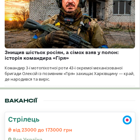
Знищив шістьох росіян, а сімох взяв у полон:
історія командира «Гіря»
Командир 3-ї мотопіхотної роти 43-ї окремої механізованої
бригади Олексій із позивним «Гіря» захищає Харківщину — край,
де народився та виріс.
ВАКАНСІЇ
Стрілець
від 23000 до 173000 грн
Вся Україна