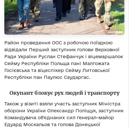
Район проведення ООС з робочою поїздкою
відвідали Перший заступник голови Верховної
Ради України Руслан Стефанчук і віцемаршалок
Сейму Республіки Польща пані Малгожата
Госієвська та віцеспікер Сейму Литовської
Республіки пан Паулюс Саударгас.
Окупант блокує рух людей і транспорту
Також у візиті взяли участь заступник Міністра
оборони України Олександр Поліщук, заступник
Командувача об’єднаних сил генерал-майор
Едуард Москальов та голова Донецької