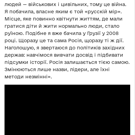
людей — військових і цивільних, тому це війна.
Я побачила, власне яким є той «русскій мір».
Місце, яке повинно квітнути життям, де мали
гратися діти й жити нормально люди, стало
руїною. Подібне я вже бачила у Грузії у 2008
році. Щоразу це та сама Росія, щоразу ті ж дії.
Наголошую, я звертаюся до політиків західних
держав: навчімося вивчати досвід і підбивати
підсумки історії. Росія залишається тією самою.
Змінюються лише назви, лідери, але їхні
методи незмінні».