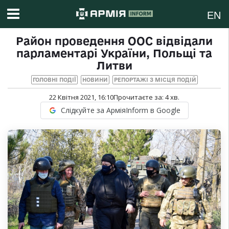
EN
Район проведення ООС відвідали
парламентарі України, Польщі та
Литви
ГОЛОВНІ ПОДІЇ
НОВИНИ
РЕПОРТАЖІ З МІСЦЯ ПОДІЙ
22 Квітня 2021, 16:10
Прочитаєте за:
4
хв.
Слідкуйте за АрміяInform в Google