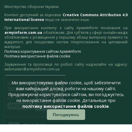
Міністерство оборони України
Контент доступний за ліцензією
Creative Commons Attribution 4.0
International license
якщо не зазначено інше.
При використанні контенту з сайту АрміяInform посилання на
armyinform.com.ua
обов’язкове. Для суб’єктів у сфері онлайн-медіа
обов’язковим є розміщення у першому абзаці матеріалу прямого та
відкритого для пошукових систем гіперпосилання на цитований
матеріал.
Політика користування сайтом АрміяInform
Політика використання файлів cookie
Зауваження та пропозиції по роботі сайту надсилайте на адресу:
webmaster@armyinform.com.ua
Ми використовуємо файли cookie, щоб забезпечити
вам найкращий досвід роботи на нашому сайті.
Продовжуючи користуватися сайтом, ви погоджуєтесь
на використання файлів cookie. Детальніше про
політику використання файлів cookie
.
Погоджуюсь