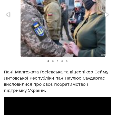
Пані Малгожата Госієвська та віцеспікер Сейму
Литовської Республіки пан Паулюс Саударгас
висловилися про своє побратимство і
підтримку України.