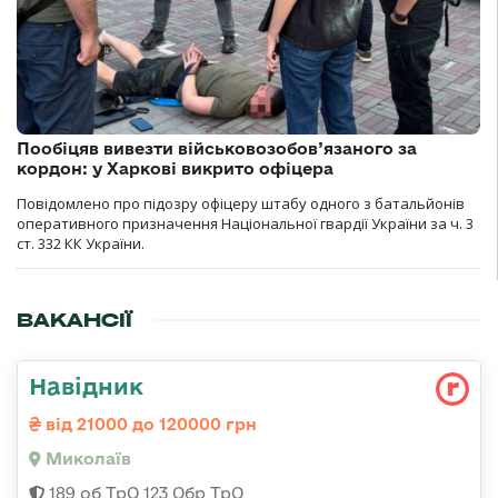
Пообіцяв вивезти військовозобов’язаного за
кордон: у Харкові викрито офіцера
Повідомлено про підозру офіцеру штабу одного з батальйонів
оперативного призначення Національної гвардії України за ч. 3
ст. 332 КК України.
ВАКАНСІЇ
Навідник
від 21000 до 120000 грн
Миколаїв
189 об ТрО 123 Обр ТрО