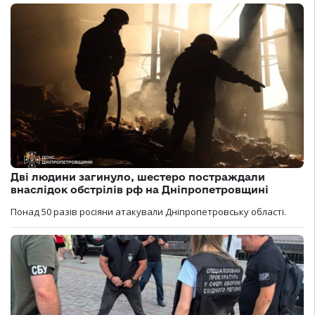
Дві людини загинуло, шестеро постраждали
внаслідок обстрілів рф на Дніпропетровщині
Понад 50 разів росіяни атакували Дніпропетровську області.