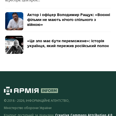
агресора. Цей крок…
Актор і офіцер Володимир Ращук: «Воєнні
фільми не мають нічого спільного з
війною»
«Це зло має бути переможене»: історія
українця, який пережив російський полон
© 2018 - 2026, ІНФОРМАЦІЙНЕ АГЕНТСТВО,
Міністерство оборони України
Контент доступний за ліцензією
Creative Commons Attribution 4.0