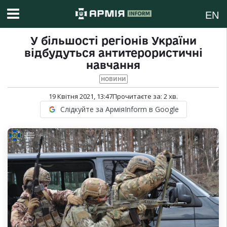
EN
У більшості регіонів України
відбудуться антитерористичні
навчання
НОВИНИ
19 Квітня 2021, 13:47
Прочитаєте за:
2
хв.
Слідкуйте за АрміяInform в Google