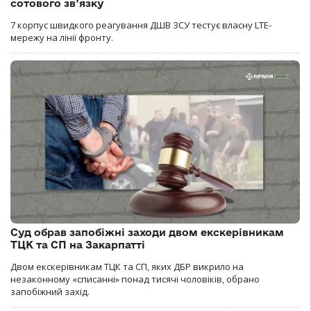
сотового зв’язку
7 корпус швидкого реагування ДШВ ЗСУ тестує власну LTE-
мережу на лінії фронту.
Суд обрав запобіжні заходи двом екскерівникам
ТЦК та СП на Закарпатті
Двом екскерівникам ТЦК та СП, яких ДБР викрило на
незаконному «списанні» понад тисячі чоловіків, обрано
запобіжний захід.