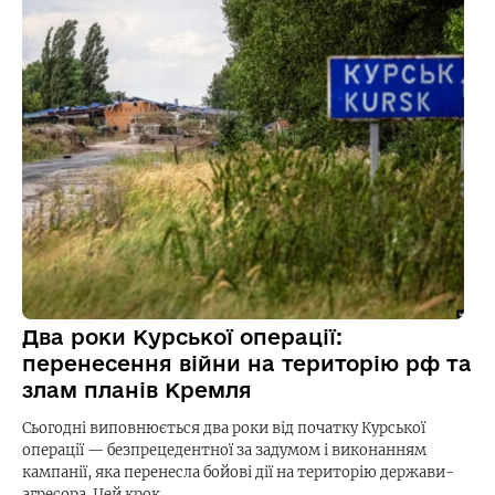
Два роки Курської операції:
перенесення війни на територію рф та
злам планів Кремля
Сьогодні виповнюється два роки від початку Курської
операції — безпрецедентної за задумом і виконанням
кампанії, яка перенесла бойові дії на територію держави-
агресора. Цей крок…