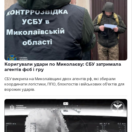
Коригували удари по Миколаєву: СБУ затримала
агентів фсб і гру
СБУ викрила на Миколаївщині двох агентів рф, які збирали
координати логістики, ППО, блокпостів і військових об’єктів для
ворожих ударів.