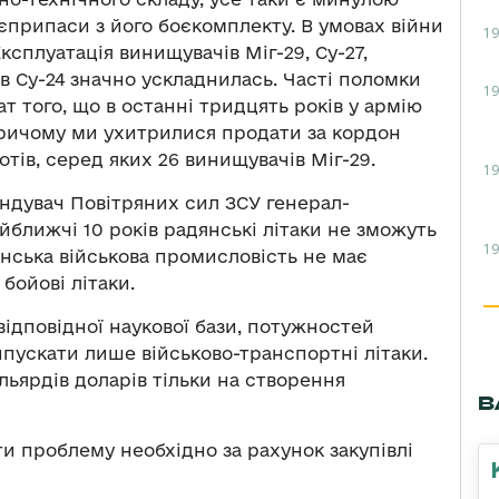
боєприпаси з його боєкомплекту. В умовах війни
19
сплуатація винищувачів Міг-29, Су-27,
в Су-24 значно ускладнилась. Часті поломки
19
ат того, що в останні тридцять років у армію
Причому ми ухитрилися продати за кордон
отів, серед яких 26 винищувачів Міг-29.
19
андувач Повітряних сил ЗСУ генерал-
йближчі 10 років радянські літаки не зможуть
19
їнська військова промисловість не має
бойові літаки.
відповідної наукової бази, потужностей
ипускати лише військово-транспортні літаки.
ільярдів доларів тільки на створення
В
ти проблему необхідно за рахунок закупівлі