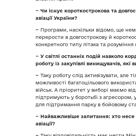
− Чи існує короткострокова та довго
авіації України?
−
Програми, наскільки відомо, ще немає
перерости в довгострокову й коротко
конкретного типу літака та розуміння
− У світлі останніх подій навколо ко
роботу із закупівлі винищувачів, які
−
Таку роботу слід активізувати, але 
можливості багатоцільового використан
військ. А пріоритет у виборі маємо в
підтримують у боротьбі з агресором, 
для підтримання парку в бойовому ста
− Найважливіше запитання: хто несе 
авіації?
−
Таку відповідальність має нести Мін