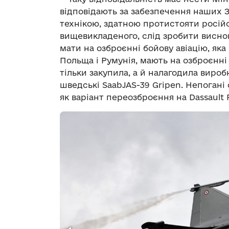
відповідають за забезпечення наших
технікою, здатною протистояти російс
вищевикладеного, слід зробити виснов
мати на озброєнні бойову авіацію, яка
Польща і Румунія, мають на озброєнні 
тільки закупила, а й налагодила вироб
шведські SaabJAS-39 Gripen. Непогані
як варіант переозброєння на Dassault 