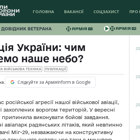
ГОЛОВНА
ВАКАНСІЇ
СОЦЗАХИСТ
ПРО 
ДОВІДНИК ВЕТЕРАНА
ція України: чим
20
емо наше небо?
А ВІЙСЬКОВА ТЕХНІКА
ПУБЛІКАЦІЇ
20
Слідкуйте за АрміяInform в Google
хв.
російської агресії нашої військової авіації,
20
ні захоплених ворогом територій. У вересні
ія припинила виконувати бойові завдання.
і авіапарк радянських літаків, який невпинно
20
вачі Міг-29, незважаючи на конструктивну
но-технічного складу, усе таки є минулою