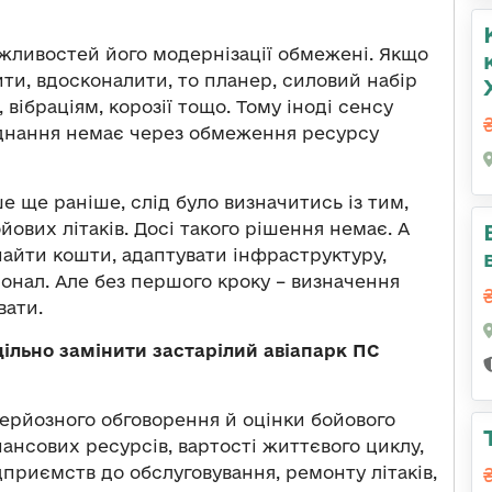
 можливостей його модернізації обмежені. Якщо
ти, вдосконалити, то планер, силовий набір
вібраціям, корозії тощо. Тому іноді сенсу
днання немає через обмеження ресурсу
ше ще раніше, слід було визначитись із тим,
ових літаків. Досі такого рішення немає. А
найти кошти, адаптувати інфраструктуру,
сонал. Але без першого кроку – визначення
вати.
цільно замінити застарілий авіапарк ПС
серйозного обговорення й оцінки бойового
ансових ресурсів, вартості життєвого циклу,
приємств до обслуговування, ремонту літаків,