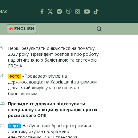
НАС
ENGLISH
:51
Перші результати очікуються на початку
2027 року: Президент розповів про роботу
над вітчизняною балістикою та системою
FREYJA
:41
«Продавав» вплив на
ФОТО
держпосадовців: на Харківщині затримали
ділка, який «вирішував питання» з
бронюванням
:25
Президент доручив підготувати
спеціальну санкційну операцію проти
російського ОПК
:11
На Луганщині Apachi розгромили
ВІДЕО
логістику окупантів: уражено
електростанцію, АЗС і транспорт