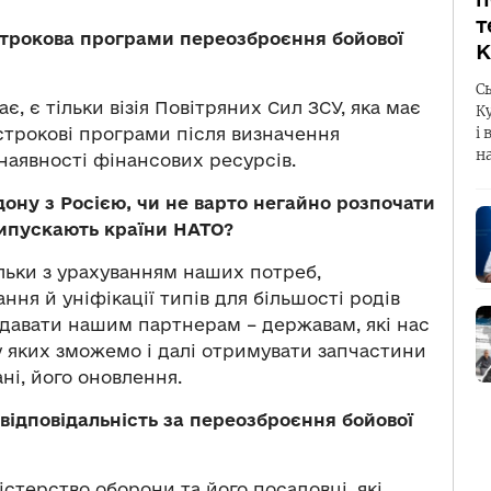
т
строкова програми переозброєння бойової
К
С
, є тільки візія Повітряних Сил ЗСУ, яка має
К
і 
строкові програми після визначення
н
 наявності фінансових ресурсів.
рдону з Росією, чи не варто негайно розпочати
 випускають країни НАТО?
тільки з урахуванням наших потреб,
ня й уніфікації типів для більшості родів
іддавати нашим партнерам – державам, які нас
у яких зможемо і далі отримувати запчастини
ні, його оновлення.
відповідальність за переозброєння бойової
істерство оборони та його посадовці, які