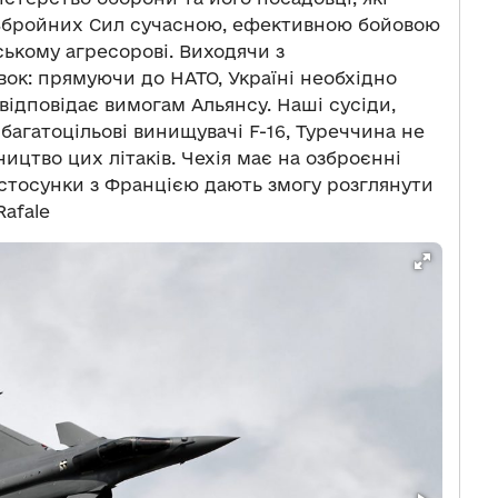
 Збройних Сил сучасною, ефективною бойовою
ькому агресорові. Виходячи з
ок: прямуючи до НАТО, Україні необхідно
 відповідає вимогам Альянсу. Наші сусіди,
багатоцільові винищувачі F-16, Туреччина не
ництво цих літаків. Чехія має на озброєнні
 стосунки з Францією дають змогу розглянути
Rafale