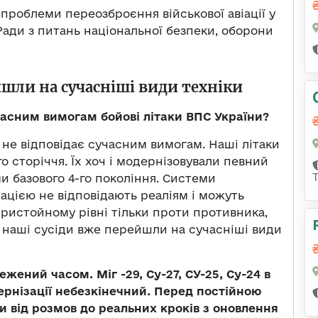
проблеми переозброєння військової авіації у
Ради з питань національної безпеки, оборони
йшли на сучасніші види техніки
часним вимогам бойові літаки ВПС України?
і не відповідає сучасним вимогам. Наші літаки
го сторіччя. Їх хоч і модернізовували певний
ми базового 4-го покоління. Системи
ацією не відповідають реаліям і можуть
пристойному рівні тільки проти противника,
і наші сусіди вже перейшли на сучасніші види
жений часом. Міг -29, Су-27, СУ-25, Су-24 в
дернізації небезкінечний. Перед постійною
и від розмов до реальних кроків з оновлення