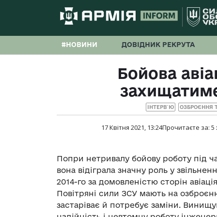
#НОВИНИ
ДОВІДНИК РЕКРУТА
Бойова авіа
захищатим
ІНТЕРВ`Ю
ОЗБРОЄННЯ Т
17 Квітня 2021, 13:24
Прочитаєте за:
5
Попри нетривалу бойову роботу під час 
вона відіграла значну роль у звільнен
2014-го за домовленістю сторін авіац
Повітряні сили ЗСУ мають на озброєнн
застаріває й потребує заміни. Винищу
надійність і невтомну роботу інженер