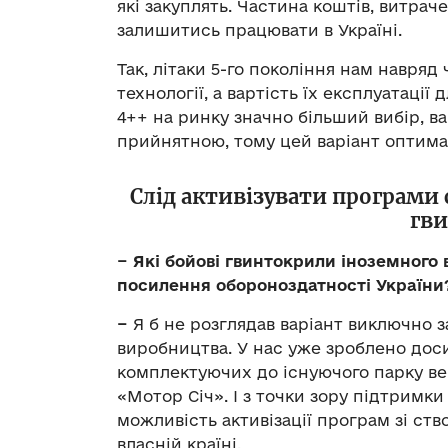
які закуплять. Частина коштів, витрач
залишитись працювати в Україні.
Так, літаки 5-го покоління нам навряд
технології, а вартість їх експлуатації
4++ на ринку значно більший вибір, ва
прийнятною, тому цей варіант оптим
Слід активізувати програми
гв
− Які бойові гвинтокрили іноземного
посилення обороноздатності України
−
Я б не розглядав варіант виключно з
виробництва. У нас уже зроблено дос
комплектуючих до існуючого парку верт
«Мотор Січ». І з точки зору підтримки
можливість активізації програм зі ст
власній країні.