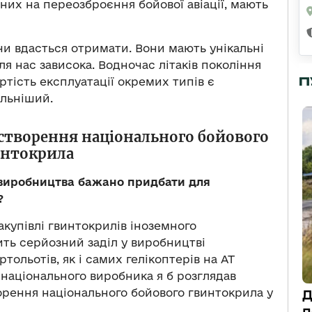
ених на переозброєння бойової авіації, мають
 чи вдасться отримати. Вони мають унікальні
 для нас зависока. Водночас літаків покоління
П
ртість експлуатації окремих типів є
альніший.
 створення національного бойового
интокрила
 виробництва бажано придбати для
?
акупівлі гвинтокрилів іноземного
ить серйозний заділ у виробництві
ольотів, як і самих гелікоптерів на АТ
 національного виробника я б розглядав
ворення національного бойового гвинтокрила у
Д
п