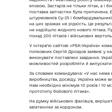
епохою. Застарів не тільки літак, а і 
поставка запчастин була припинена. Ек
штурмовиків Су-25 і бомбардувальникі
на цих зразках не рідкість. Це результ
не надійшло жодного нового літака. 
понад 200 літаків і військових вертоль
У інтерв’ю сайтові «РБК-Україна» ком
полковник Сергій Дроздов заявив: у на
виконувати поставлені завдання. Укра
можливостей розробляти й випускати 
За словами командувача: «У нас нема 
виробництва, досвіду. Україна може в
Нам необхідно мінімум 10 років і 10 м
прототипу бойового літака».
На думку військових фахівців, виріши
авіатехніки за кордоном.