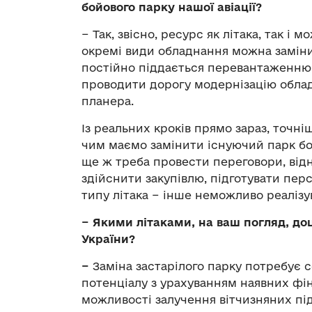
бойового парку нашої авіації?
− Так, звісно, ресурс як літака, так і
окремі види обладнання можна заміни
постійно піддається перевантаженню, 
проводити дорогу модернізацію обла
планера.
Із реальних кроків прямо зараз, точні
чим маємо замінити існуючий парк бой
ще ж треба провести переговори, від
здійснити закупівлю, підготувати пер
типу літака − інше неможливо реалізу
− Якими літаками, на ваш погляд, до
України?
−
Заміна застарілого парку потребує 
потенціалу з урахуванням наявних фін
можливості залучення вітчизняних під