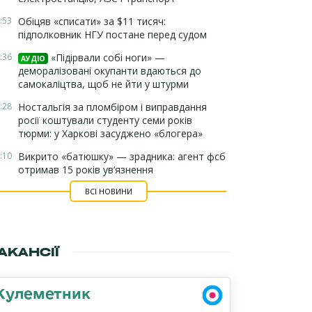
:53
Обіцяв «списати» за $11 тисяч:
підполковник НГУ постане перед судом
:36
«Підірвали собі ноги» —
АУДІО
деморалізовані окупанти вдаються до
самокаліцтва, щоб не йти у штурми
:28
Ностальгія за пломбіром і виправдання
росії коштували студенту семи років
тюрми: у Харкові засуджено «блогера»
:10
Викрито «батюшку» — зрадника: агент фсб
отримав 15 років ув’язнення
ВСІ НОВИНИ
АКАНСІЇ
Кулеметник