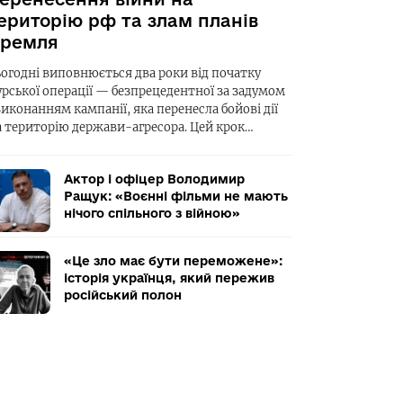
ериторію рф та злам планів
ремля
ьогодні виповнюється два роки від початку
урської операції — безпрецедентної за задумом
виконанням кампанії, яка перенесла бойові дії
а територію держави-агресора. Цей крок…
Актор і офіцер Володимир
Ращук: «Воєнні фільми не мають
нічого спільного з війною»
«Це зло має бути переможене»:
історія українця, який пережив
російський полон