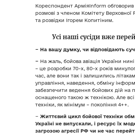
Кореспондент АрміяInform обговорив 
розмові з членом Комітету Верховної 
та розвідки Ігорем Копитіним.
Усі наші сусіди вже пере
− На вашу думку, чи відповідають су
−
На жаль, бойова авіація України нин
– це розробки 70-х, 80-х років минуло
час, але вони так і залишились літака
управління, наведення, обміну інформ
забезпечити ведення бойових дій на 
оснащеного такою ж технікою. Але вс
техніки, як мінімум – покоління 4++.
−
Життєвий цикл бойової техніки обме
Україні не випускали, і ресурс їх мо
загрозою агресії РФ чи не час перейт