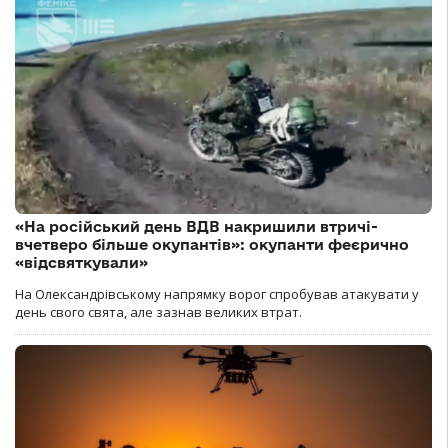
«На російський день ВДВ накришили втричі-
вчетверо більше окупантів»: окупанти феєрично
«відсвяткували»
На Олександрівському напрямку ворог спробував атакувати у
день свого свята, але зазнав великих втрат.