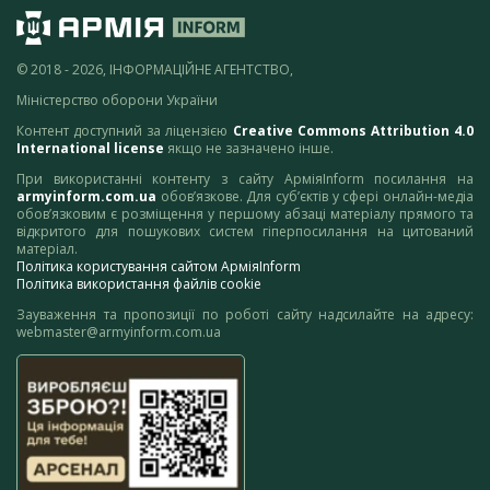
© 2018 - 2026, ІНФОРМАЦІЙНЕ АГЕНТСТВО,
Міністерство оборони України
Контент доступний за ліцензією
Creative Commons Attribution 4.0
International license
якщо не зазначено інше.
При використанні контенту з сайту АрміяInform посилання на
armyinform.com.ua
обов’язкове. Для суб’єктів у сфері онлайн-медіа
обов’язковим є розміщення у першому абзаці матеріалу прямого та
відкритого для пошукових систем гіперпосилання на цитований
матеріал.
Політика користування сайтом АрміяInform
Політика використання файлів cookie
Зауваження та пропозиції по роботі сайту надсилайте на адресу:
webmaster@armyinform.com.ua