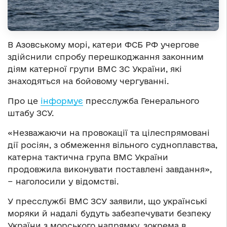
В Азовському морі, катери ФСБ РФ учергове
здійснили спробу перешкоджання законним
діям катерної групи ВМС ЗС України, які
знаходяться на бойовому чергуванні.
Про це
інформує
пресслужба Генерального
штабу ЗСУ.
«Незважаючи на провокації та цілеспрямовані
дії росіян, з обмеження вільного судноплавства,
катерна тактична група ВМС України
продовжила виконувати поставлені завдання»,
− наголосили у відомстві.
У пресслужбі ВМС ЗСУ заявили, що українські
моряки й надалі будуть забезпечувати безпеку
України з морського напрямку, зокрема в