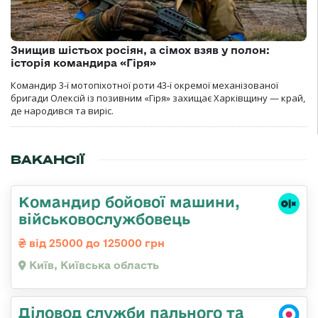
Знищив шістьох росіян, а сімох взяв у полон:
історія командира «Гіря»
Командир 3-ї мотопіхотної роти 43-ї окремої механізованої
бригади Олексій із позивним «Гіря» захищає Харківщину — край,
де народився та виріс.
ВАКАНСІЇ
Командиp бойової машини,
військовослужбовець
від 25000 до 125000 грн
Київ, Київська область
Діловод служби пального та