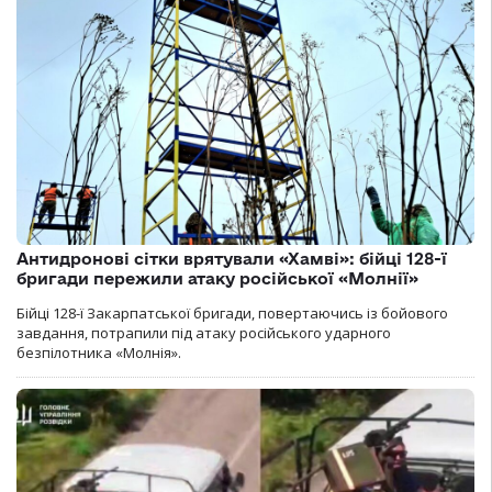
Антидронові сітки врятували «Хамві»: бійці 128-ї
бригади пережили атаку російської «Молнії»
Бійці 128-ї Закарпатської бригади, повертаючись із бойового
завдання, потрапили під атаку російського ударного
безпілотника «Молнія».