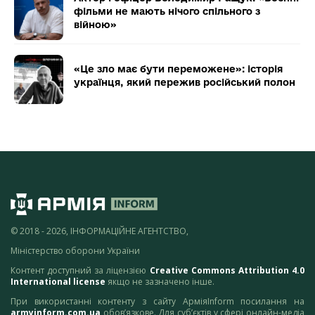
фільми не мають нічого спільного з
війною»
«Це зло має бути переможене»: історія
українця, який пережив російський полон
© 2018 - 2026, ІНФОРМАЦІЙНЕ АГЕНТСТВО,
Міністерство оборони України
Контент доступний за ліцензією
Creative Commons Attribution 4.0
International license
якщо не зазначено інше.
При використанні контенту з сайту АрміяInform посилання на
armyinform.com.ua
обов’язкове. Для суб’єктів у сфері онлайн-медіа