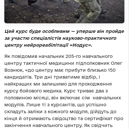
Цей курс буде особливим — уперше він пройде
за участю спеціалістів науково-практичного
центру нейрореабілітації «Нодус».
Як повідомив начальник 205-го навчального
центру тактичної медицини підполковник Олег
Вознюк, «до центру має прибути близько 150
кандидатів. Три дні триватиме відбір, і
найкращих ми залишимо для проходження
курсу бойового медика. Курс триває два з
половиною місяці, він включає сім навчальних
модулів. Лише ті з курсантів, що успішно
складуть заліки з кожного модуля, дійдуть до
кінця й отримають свідоцтво та сертифікат про
закінчення навчального центру. Як свідчить