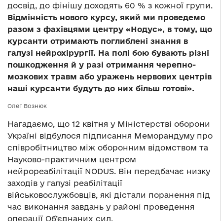
досвід, до фінішу доходять 60 % з кожної групи.
Відмінність нового курсу, який ми проведемо
разом з фахівцями центру «Нодус», в тому, що
курсанти отримають поглиблені знання в
галузі нейрохірургії. На полі бою бувають різні
пошкодження й у разі отримання черепно-
мозкових травм або уражень нервових центрів
наші курсанти будуть до них більш готові».
Олег Вознюк
Нагадаємо, що 12 квітня у Міністерстві оборони
Україні відбулося підписання Меморандуму про
співробітництво між оборонним відомством та
Науково-практичним центром
нейрореабілітації NODUS. Він передбачає низку
заходів у галузі реабілітації
військовослужбовців, які дістали поранення під
час виконання завдань у районі проведення
операції Об’єднаних сил.