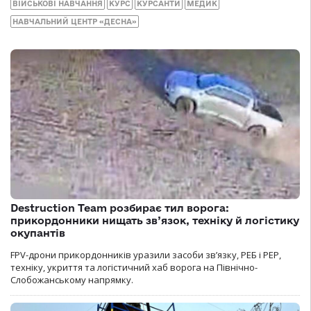
ВІЙСЬКОВІ НАВЧАННЯ
КУРС
КУРСАНТИ
МЕДИК
НАВЧАЛЬНИЙ ЦЕНТР «ДЕСНА»
Destruction Team розбирає тил ворога:
прикордонники нищать зв’язок, техніку й логістику
окупантів
FPV-дрони прикордонників уразили засоби зв’язку, РЕБ і РЕР,
техніку, укриття та логістичний хаб ворога на Північно-
Слобожанському напрямку.