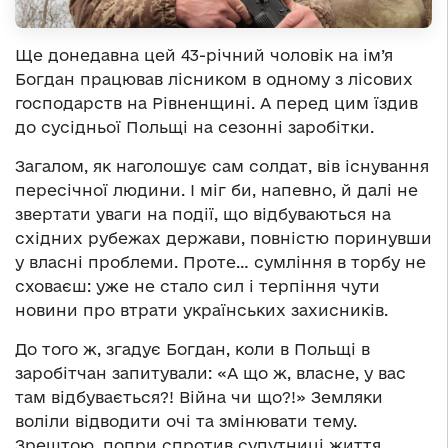
Ще донедавна цей 43-річний чоловік на ім’я
Богдан працював лісником в одному з лісових
господарств на Рівненщині. А перед цим їздив
до сусідньої Польщі на сезонні заробітки.
Загалом, як наголошує сам солдат, вів існування
пересічної людини. І міг би, напевно, й далі не
звертати уваги на події, що відбуваються на
східних рубежах держави, повністю поринувши
у власні проблеми. Проте… сумління в торбу не
сховаєш: уже не стало сил і терпіння чути
новини про втрати українських захисників.
До того ж, згадує Богдан, коли в Польщі в
заробітчан запитували: «А що ж, власне, у вас
там відбувається?! Війна чи що?!» Земляки
воліли відводити очі та змінювати тему.
Зрештою, попри спротив супутниці життя,