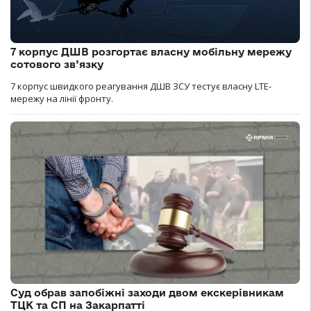
7 корпус ДШВ розгортає власну мобільну мережу
сотового зв’язку
7 корпус швидкого реагування ДШВ ЗСУ тестує власну LTE-
мережу на лінії фронту.
Суд обрав запобіжні заходи двом екскерівникам
ТЦК та СП на Закарпатті