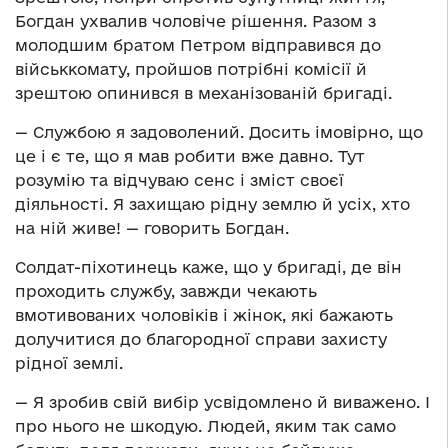
Богдан ухвалив чоловіче рішення. Разом з
молодшим братом Петром відправився до
військкомату, пройшов потрібні комісії й
зрештою опинився в механізованій бригаді.
— Службою я задоволений. Досить імовірно, що
це і є те, що я мав робити вже давно. Тут
розумію та відчуваю сенс і зміст своєї
діяльності. Я захищаю рідну землю й усіх, хто
на ній живе! — говорить Богдан.
Солдат-піхотинець каже, що у бригаді, де він
проходить службу, завжди чекають
вмотивованих чоловіків і жінок, які бажають
долучитися до благородної справи захисту
рідної землі.
— Я зробив свій вибір усвідомлено й виважено. І
про нього не шкодую. Людей, яким так само