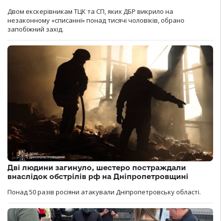
Двом екскерівникам ТЦК та СП, яких ДБР викрило на
незаконному «списанні» понад тисячі чоловіків, обрано
запобіжний захід.
Дві людини загинуло, шестеро постраждали
внаслідок обстрілів рф на Дніпропетровщині
Понад 50 разів росіяни атакували Дніпропетровську області.