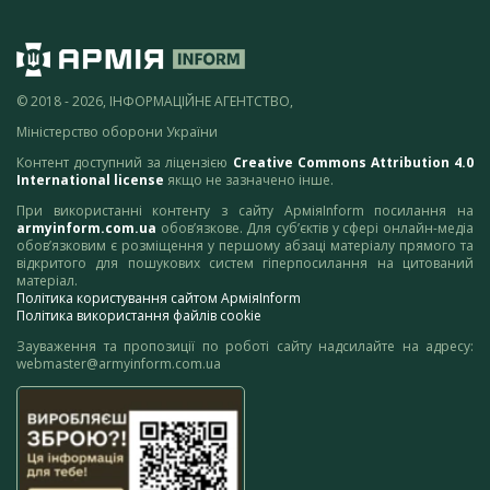
© 2018 - 2026, ІНФОРМАЦІЙНЕ АГЕНТСТВО,
Міністерство оборони України
Контент доступний за ліцензією
Creative Commons Attribution 4.0
International license
якщо не зазначено інше.
При використанні контенту з сайту АрміяInform посилання на
armyinform.com.ua
обов’язкове. Для суб’єктів у сфері онлайн-медіа
обов’язковим є розміщення у першому абзаці матеріалу прямого та
відкритого для пошукових систем гіперпосилання на цитований
матеріал.
Політика користування сайтом АрміяInform
Політика використання файлів cookie
Зауваження та пропозиції по роботі сайту надсилайте на адресу:
webmaster@armyinform.com.ua