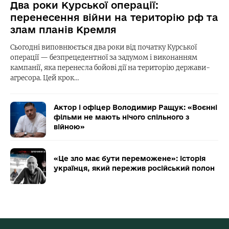
Два роки Курської операції:
перенесення війни на територію рф та
злам планів Кремля
Сьогодні виповнюється два роки від початку Курської
операції — безпрецедентної за задумом і виконанням
кампанії, яка перенесла бойові дії на територію держави-
агресора. Цей крок…
Актор і офіцер Володимир Ращук: «Воєнні
фільми не мають нічого спільного з
війною»
«Це зло має бути переможене»: історія
українця, який пережив російський полон