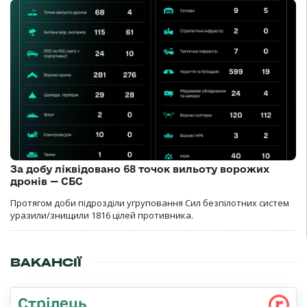
За добу ліквідовано 68 точок вильоту ворожих
дронів — СБС
Протягом доби підрозділи угруповання Сил безпілотних систем
уразили/знищили 1816 цілей противника.
ВАКАНСІЇ
Стрілець