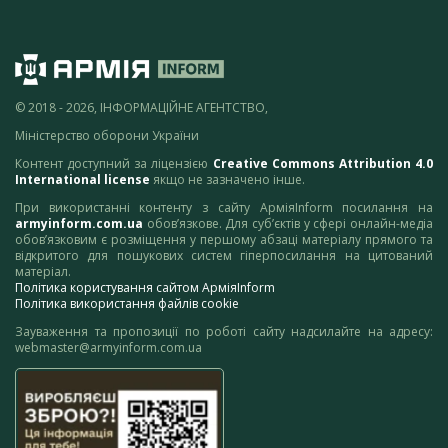
© 2018 - 2026, ІНФОРМАЦІЙНЕ АГЕНТСТВО,
Міністерство оборони України
Контент доступний за ліцензією
Creative Commons Attribution 4.0
International license
якщо не зазначено інше.
При використанні контенту з сайту АрміяInform посилання на
armyinform.com.ua
обов’язкове. Для суб’єктів у сфері онлайн-медіа
обов’язковим є розміщення у першому абзаці матеріалу прямого та
відкритого для пошукових систем гіперпосилання на цитований
матеріал.
Політика користування сайтом АрміяInform
Політика використання файлів cookie
Зауваження та пропозиції по роботі сайту надсилайте на адресу:
webmaster@armyinform.com.ua