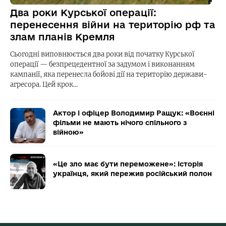
Два роки Курської операції:
перенесення війни на територію рф та
злам планів Кремля
Сьогодні виповнюється два роки від початку Курської
операції — безпрецедентної за задумом і виконанням
кампанії, яка перенесла бойові дії на територію держави-
агресора. Цей крок…
Актор і офіцер Володимир Ращук: «Воєнні
фільми не мають нічого спільного з
війною»
«Це зло має бути переможене»: історія
українця, який пережив російський полон