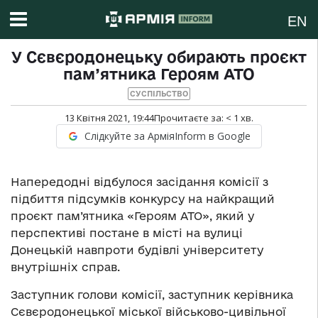
EN
У Сєвєродонецьку обирають проєкт
пам’ятника Героям АТО
СУСПІЛЬСТВО
13 Квітня 2021, 19:44
Прочитаєте за:
< 1
хв.
Слідкуйте за АрміяInform в Google
Напередодні відбулося засідання комісії з
підбиття підсумків конкурсу на найкращий
проєкт пам’ятника «Героям АТО», який у
перспективі постане в місті на вулиці
Донецькій навпроти будівлі університету
внутрішніх справ.
Заступник голови комісії, заступник керівника
Сєвєродонецької міської військово-цивільної