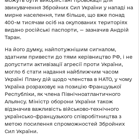
можуть бути використані провокації для
звинувачення Збройних Сил України у нападі на
мирне населення, тим більше, що вже понад
400-м тисячам осіб на окупованих територіях
видано російські паспорти, — зазначив Андрій
Таран.
На його думку, найпотужнішим сигналом,
здатним привести до тями керівництво РФ, і не
допустити активізації агресії проти України,
могло б стати надання найближчим часом
Україні Плану дій щодо членства в НАТО, у чому
Україна розраховує на позицію Французької
Республіки, як члена Північноатлантичного
Альянсу. Міністр оборони України також
відзначив важливість військово-технічного
українсько-французького співробітництва з
метою посилення спроможностей Збройних
Сил України.