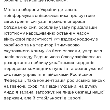
Україні Етьєном де Понсеном.
Міністр оборони України детально
поінформував співрозмовника про суттєве
загострення ситуації в районі операції
Об’єднаних сил, особливу увагу приділивши
істотному нарощуванню останнім часом
військової присутності РФ вздовж кордону з
Україною та на території тимчасово
окупованого Криму. За його словами, уперше з
часів розпаду Радянського Союзу зафіксовано
розгортання поблизу українських кордонів
передових командних пунктів та розгалуженої
системи управління військами Російської
Федерації. Така концентрація російських військ
на Півночі, Сході та Півдні України, на думку
Андрія Тарана, загрожує не лише безпеці нашої
держави, але й стабільності в Європі.