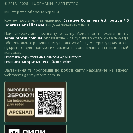
© 2018 - 2026, ІНФОРМАЦІЙНЕ АГЕНТСТВО,
Міністерство оборони України
Контент доступний за ліцензією
Creative Commons Attribution 4.0
International license
якщо не зазначено інше.
При використанні контенту з сайту АрміяInform посилання на
armyinform.com.ua
обов’язкове. Для суб’єктів у сфері онлайн-медіа
обов’язковим є розміщення у першому абзаці матеріалу прямого та
відкритого для пошукових систем гіперпосилання на цитований
матеріал.
Політика користування сайтом АрміяInform
Політика використання файлів cookie
Зауваження та пропозиції по роботі сайту надсилайте на адресу:
webmaster@armyinform.com.ua