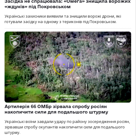
Засідка не спрацювала: «Омега» знищила ворожих
«ждунів» під Покровськом
Українські захисники виявили та знищили ворожі дрони, які
готували засідку на одному з териконів під Покровськом.
Артилерія 66 ОМБр зірвала спробу росіян
накопичити сили для подальшого штурму
Українські воїни завдали удару по району зосередження росіян,
зірвавши спробу окупантів накопичити сили для подальшого
штурму.