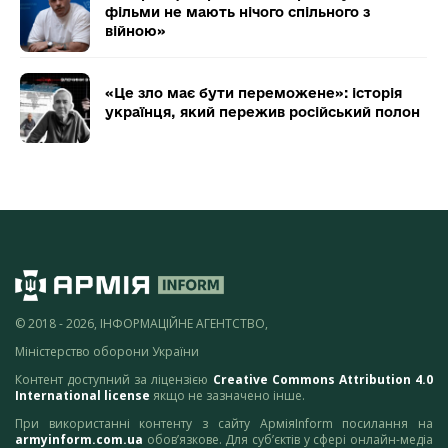
фільми не мають нічого спільного з
війною»
«Це зло має бути переможене»: історія
українця, який пережив російський полон
© 2018 - 2026, ІНФОРМАЦІЙНЕ АГЕНТСТВО,
Міністерство оборони України
Контент доступний за ліцензією
Creative Commons Attribution 4.0
International license
якщо не зазначено інше.
При використанні контенту з сайту АрміяInform посилання на
armyinform.com.ua
обов’язкове. Для суб’єктів у сфері онлайн-медіа