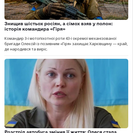
Знищив шістьох росіян, а сімох взяв у полон:
історія командира «Гіря»
Командир 3-ї мотопіхотної роти 43-ї окремої механізованої
бригади Олексій із позивним «Гіря» захищає Харківщину — край,
де народився та виріс.
Розстріл автобуса змінив її життя: Олеся стала