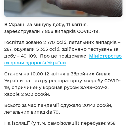
В Україні за минулу добу, 11 квітня,
зареєстрували 7 856 випадків COVID-19.
Госпіталізовано 2 770 осіб, летальних випадків –
287, одужали 5 355 осіб, здійснено тестувань за
добу – 40 109. Про це повідомляє
Міністерство
охорони здоров’я України
.
Станом на 10.00 12 квітня в Збройних Силах
України на гостру респіраторну хворобу COVID-
19, спричинену коронавірусом SARS-CoV-2,
хворіє 2 932 особи.
Всього за час пандемії одужало 20142 особи,
летальних випадків 70.
На ізоляції (у т. ч. самоізоляції) перебуває 958