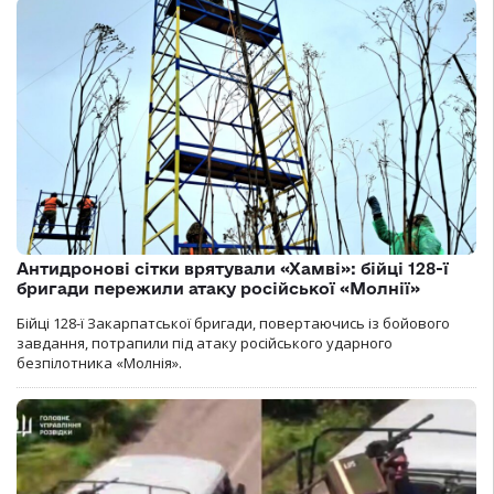
Антидронові сітки врятували «Хамві»: бійці 128-ї
бригади пережили атаку російської «Молнії»
Бійці 128-ї Закарпатської бригади, повертаючись із бойового
завдання, потрапили під атаку російського ударного
безпілотника «Молнія».