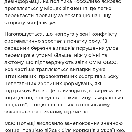
дезінформаційна політика «особливо яскраво
проявляється у місцях зіткнення, де легко
перекласти провину за ескалацію на іншу
сторону конфлікту».
Наголошується, що напруга у зоні конфлікту
систематично зростає з початку року. “З
середини березня випадків порушення умов
перемир’я є утричі більше, ніж у січні та
лютому, що підтверджують звіти СММ ОБСЄ.
Усе частіше трапляються випадки дуже
інтенсивних, провокативних обстрілів з боку
нелегальних збройних формувань, які
підтримує Росія. Це призводить до серйозних
інцидентів, в результаті яких гинуть українські
солдати”, – підкреслюється в польському
зовнішньополітичному відомстві.
МЗС Польщі висловило занепокоєння значною
концентрацією військ біля кордонів з Україною.