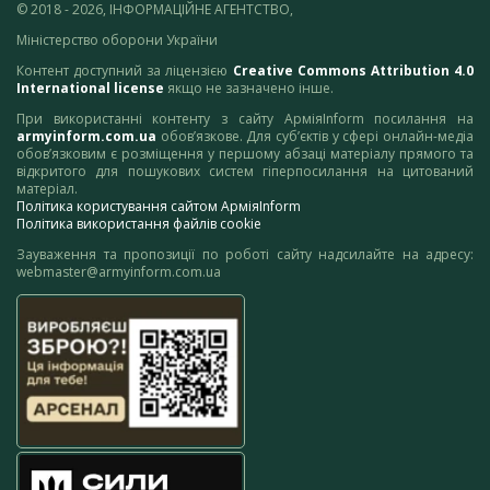
© 2018 - 2026, ІНФОРМАЦІЙНЕ АГЕНТСТВО,
Міністерство оборони України
Контент доступний за ліцензією
Creative Commons Attribution 4.0
International license
якщо не зазначено інше.
При використанні контенту з сайту АрміяInform посилання на
armyinform.com.ua
обов’язкове. Для суб’єктів у сфері онлайн-медіа
обов’язковим є розміщення у першому абзаці матеріалу прямого та
відкритого для пошукових систем гіперпосилання на цитований
матеріал.
Політика користування сайтом АрміяInform
Політика використання файлів cookie
Зауваження та пропозиції по роботі сайту надсилайте на адресу:
webmaster@armyinform.com.ua