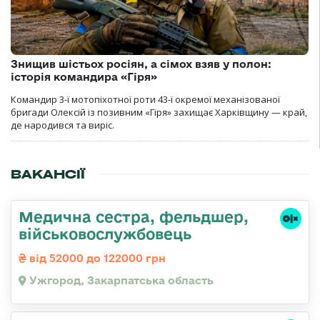
Знищив шістьох росіян, а сімох взяв у полон:
історія командира «Гіря»
Командир 3-ї мотопіхотної роти 43-ї окремої механізованої
бригади Олексій із позивним «Гіря» захищає Харківщину — край,
де народився та виріс.
ВАКАНСІЇ
Медична сестра, фельдшер,
військовослужбовець
від 52000 до 122000 грн
Ужгород, Закарпатська область