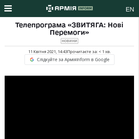
EN
Телепрограма «ЗВИТЯГА: Нові
Перемоги»
НОВИНИ
11 Квітня 2021, 14:43
Прочитаєте за:
< 1
хв.
Слідкуйте за АрміяInform в Google