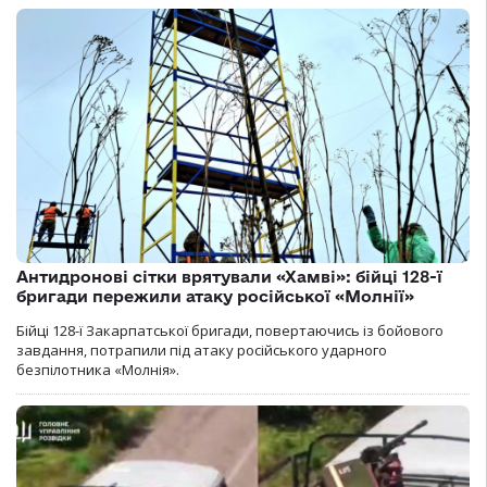
Антидронові сітки врятували «Хамві»: бійці 128-ї
бригади пережили атаку російської «Молнії»
Бійці 128-ї Закарпатської бригади, повертаючись із бойового
завдання, потрапили під атаку російського ударного
безпілотника «Молнія».