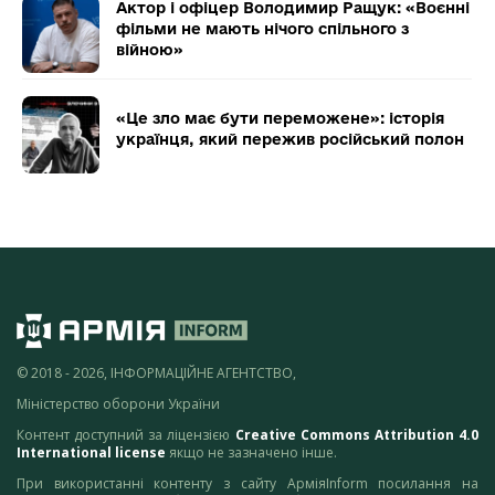
Актор і офіцер Володимир Ращук: «Воєнні
фільми не мають нічого спільного з
війною»
«Це зло має бути переможене»: історія
українця, який пережив російський полон
© 2018 - 2026, ІНФОРМАЦІЙНЕ АГЕНТСТВО,
Міністерство оборони України
Контент доступний за ліцензією
Creative Commons Attribution 4.0
International license
якщо не зазначено інше.
При використанні контенту з сайту АрміяInform посилання на