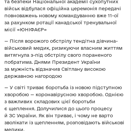
та безпеки Національної академії сухопутних
військ відбулася офіційна церемонія передачі
повноважень новому командуванню вже 11-ої
за рахунком ротації канадської тренувальної
місії «ЮНІФАЄР»
— Після ворожого обстрілу тендітна дівчина-
військовий медик, ризикуючи власним життям
витягнула з-під обстрілу свого пораненого
побратима. Днями Президент України
за мужність відзначив Світлану високою
державною нагородою
— У світі триває боротьба із новою підступною
хворобою — коронавірусною хворобою. Однією
з важливих складових цієї боротьби
є щеплення. Долучилися до цього процесу
й ЗС України. Як він триває, і чому не варто
зволікати із щепленням, розповідають військові
медики.