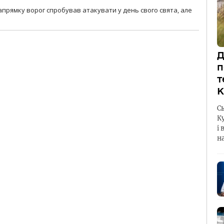
прямку ворог спробував атакувати у день свого свята, але
Д
п
т
К
С
К
і 
н