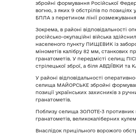
збройні формування Російської Феде
вогню, з яких 9 обстрілів по позиціях
БПЛА з перетином лінії розмежування
Зокрема, в районі відповідальності о
російсько-окупаційні війська здійсни
населеного пункту ПИЩЕВИК із забо
мінометів калібру 82 мм, станкових 
гранатометів. У передмісті селищ ПІ
стрілецької зброї, а біля АВДІЇВКИ та
У районі відповідальності оперативно
селища МАЙОРСЬКЕ збройні формуванн
позиції українських захисників з руч
гранатометів.
Поблизу селища ЗОЛОТЕ-3 противник в
гранатометів, великокаліберних кулеме
Внаслідок прицільного ворожого обстрі