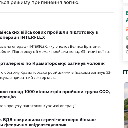
ються режиму припинення вогню.
раїнських військових пройшли підготовку в
операції INTERFLEX
льна операція INTERFLEX, яку очолює Велика Британія,
боти. Підготовку в її межах пройшли понад 63 тисячі воїнів.
ртилерією по Краматорську: загинув чоловік
П
го обстрілу Краматорська російськими військами загинув 52-
акував приватний сектор міста.
о»: понад 1000 кілометрів пройшли групи ССО,
перацію
ео процесу підготовки Курської операції.
ь ВДВ накришили втричі-вчетверо більше
ти феєрично «відсвяткували»