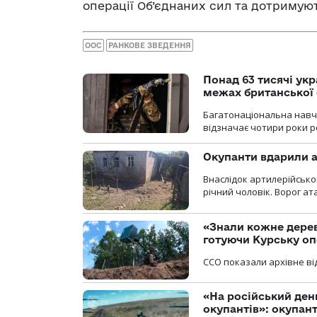
операції Об’єднаних сил та дотриму
ООС
РАНКОВЕ ЗВЕДЕННЯ
Понад 63 тисячі ук
межах британської 
Багатонаціональна навча
відзначає чотири роки ро
Окупанти вдарили а
Внаслідок артилерійсько
річний чоловік. Ворог ат
«Знали кожне дерев
готуючи Курську о
ССО показали архівне від
«На російський ден
окупантів»: окупан