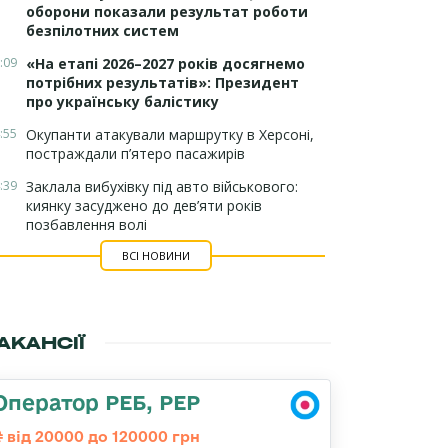
оборони показали результат роботи
безпілотних систем
:09
«На етапі 2026–2027 років досягнемо
потрібних результатів»: Президент
про українську балістику
:55
Окупанти атакували маршрутку в Херсоні,
постраждали п’ятеро пасажирів
:39
Заклала вибухівку під авто військового:
киянку засуджено до дев’яти років
позбавлення волі
ВСІ НОВИНИ
АКАНСІЇ
Оператор РЕБ, РЕР
від 20000 до 120000 грн