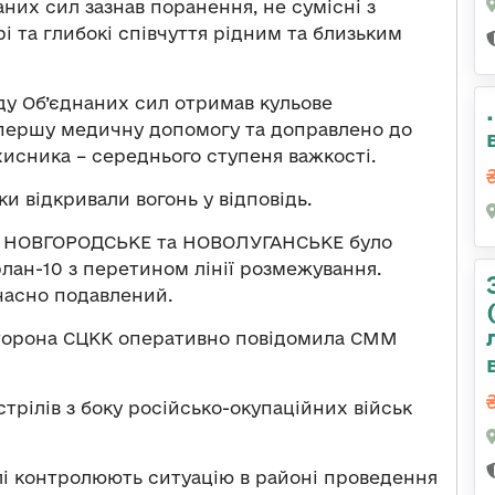
аних сил зазнав поранення, не сумісні з
 та глибокі співчуття рідним та близьким
ду Об’єднаних сил отримав кульове
 першу медичну допомогу та доправлено до
ахисника – середнього ступеня важкості.
и відкривали вогонь у відповідь.
Е, НОВГОРОДСЬКЕ та НОВОЛУГАНСЬКЕ було
лан-10 з перетином лінії розмежування.
часно подавлений.
сторона СЦКК оперативно повідомила СММ
бстрілів з боку російсько-окупаційних військ
алі контролюють ситуацію в районі проведення