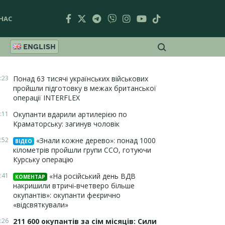
НАС
ENGLISH
:23
Понад 63 тисячі українських військових
пройшли підготовку в межах британської
операції INTERFLEX
:11
Окупанти вдарили артилерією по
Краматорську: загинув чоловік
:52
«Знали кожне дерево»: понад 1000
ВІДЕО
кілометрів пройшли групи ССО, готуючи
Курську операцію
:41
«На російський день ВДВ
КОМЕНТАР
накришили втричі-вчетверо більше
окупантів»: окупанти феєрично
«відсвяткували»
:26
211 600 окупантів за сім місяців: Сили