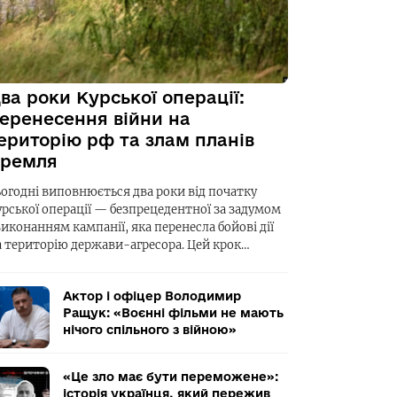
ва роки Курської операції:
еренесення війни на
ериторію рф та злам планів
ремля
ьогодні виповнюється два роки від початку
урської операції — безпрецедентної за задумом
виконанням кампанії, яка перенесла бойові дії
а територію держави-агресора. Цей крок…
Актор і офіцер Володимир
Ращук: «Воєнні фільми не мають
нічого спільного з війною»
«Це зло має бути переможене»:
історія українця, який пережив