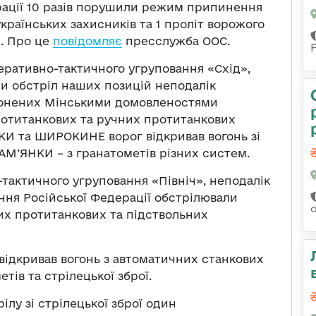
рації 10 разів порушили режим припинення
 українських захисників та 1 проліт ворожого
. Про це
повідомляє
пресслужба ООС.
перативно-тактичного угруповання «Схід»,
ли обстріл наших позицій неподалік
ронених Мінськими домовленостями
протитанкових та ручних протитанкових
СКИ та ШИРОКИНЕ ворог відкривав вогонь зі
 КАМ’ЯНКИ – з гранатометів різних систем.
-тактичного угруповання «Північ», неподалік
я Російської Федерації обстрілювали
них протитанкових та підствольних
ідкривав вогонь з автоматичних станкових
тів та стрілецької зброї.
лу зі стрілецької зброї один