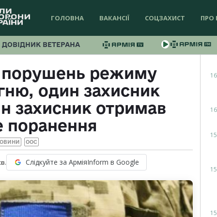
ГОЛОВНА
ВАКАНСІЇ
СОЦЗАХИСТ
ПРО 
ДОВІДНИК ВЕТЕРАНА
0 порушень режиму
16
гню, один захисник
ин захисник отримав
16
е поранення
15
ОВИНИ
ООС
Слідкуйте за АрміяInform в Google
хв.
15
15