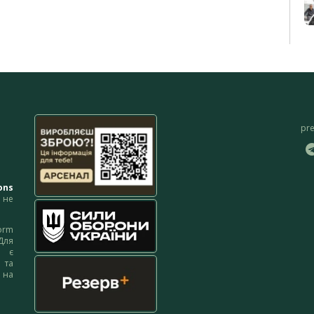
pr
ons
не
orm
Для
м є
 та
 на