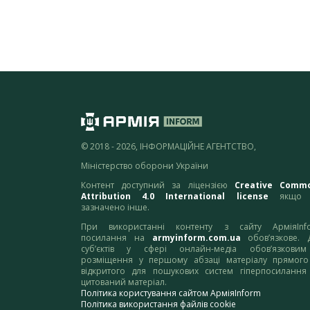
© 2018 - 2026, ІНФОРМАЦІЙНЕ АГЕНТСТВО,
Міністерство оборони України
Контент доступний за ліцензією
Creative Comm
Attribution 4.0 International license
якщо 
зазначено інше.
При використанні контенту з сайту АрміяInf
посилання на
armyinform.com.ua
обов’язкове. 
суб’єктів у сфері онлайн-медіа обов’язкови
розміщення у першому абзаці матеріалу прямого
відкритого для пошукових систем гіперпосилання
цитований матеріал.
Політика користування сайтом АрміяInform
Політика використання файлів cookie