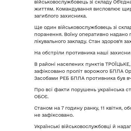
військовослужбовець зі складу Об’єдн
життям. Командування висловлює щирі
загиблого захисника.
Ще один військовослужбовець зі скла
поранення. Воїну оперативно надано
лікувального закладу. Стан здоров’я з
На обстріли противника наші захисник
В районі населених пунктів ТРОЇЦЬК
зафіксовано проліт ворожого БПЛА Ор
Засобами РЕБ БПЛА противника був в
Про всі факти порушень українська 
ОБСЄ.
Станом на 7 годину ранку, 11 квітня, о
не зафіксовано.
Українські військовослужбовці й над