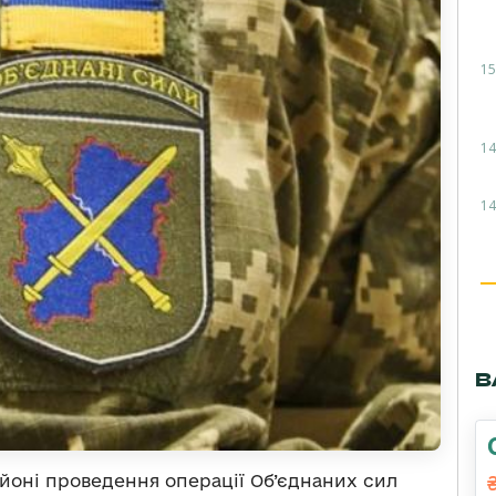
15
14
14
В
районі проведення операції Об’єднаних сил