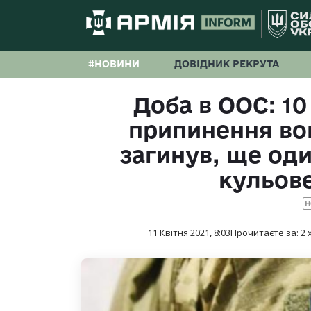
#НОВИНИ
ДОВІДНИК РЕКРУТА
Доба в ООС: 1
припинення во
загинув, ще од
кульов
Н
11 Квітня 2021, 8:03
Прочитаєте за:
2