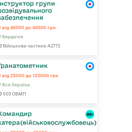
Інструктор групи
розвідувального
забезпечення
від 46500 до 46500 грн
Бердичів
Військова частина А2772
Гранатометник
від 23000 до 123000 грн
Вся Україна
503 ОБМП
Командир
катера(військовослужбовець)