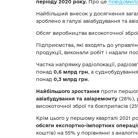
періоду 2020 року.
Про це
повідомил
Найбільший внесок у досягнення зага
зроблено в галузі авіабудування та аві
Обсяг виробництва високоточної збро
Підприємства, які входять до управлі
продукції, виконали робіт і надали по
Частка напрямку радіолокації, радіозв
понад
0,6 млрд грн
, а суднобудування
понад
0,3 млрд грн
.
Найбільшого зростання
проти першог
авіабудування та авіаремонту
(28%), 
високоточної зброї та боєприпасів (25
Крім цього у першому кварталі 2021 р
обсяги експортно-імпортних операці
коштів) на 55% у порівнянні з аналог