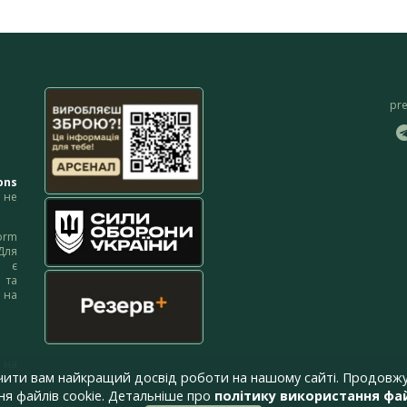
pr
ons
не
orm
Для
м є
 та
 на
 на
чити вам найкращий досвід роботи на нашому сайті. Продовжу
я файлів cookie. Детальніше про
політику використання фай