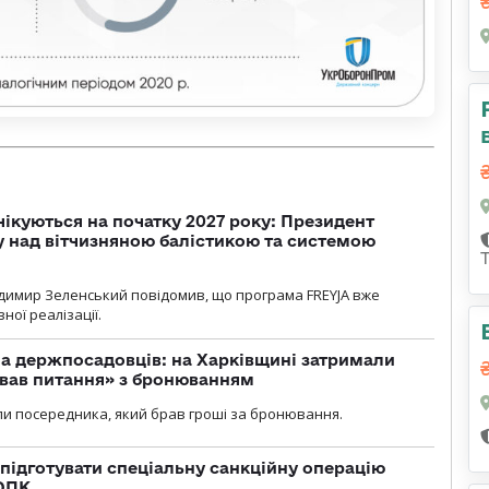
чікуються на початку 2027 року: Президент
у над вітчизняною балістикою та системою
димир Зеленський повідомив, що програма FREYJA вже
ної реалізації.
а держпосадовців: на Харківщині затримали
ував питання» з бронюванням
и посередника, який брав гроші за бронювання.
підготувати спеціальну санкційну операцію
 ОПК