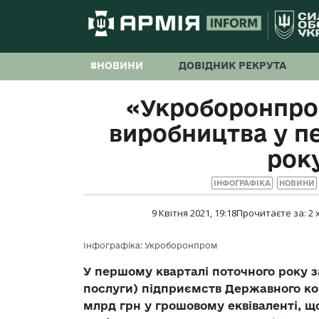
#НОВИНИ
ДОВІДНИК РЕКРУТА
«Укроборонпро
виробництва у п
року
ІНФОГРАФІКА
НОВИНИ
9 Квітня 2021, 19:18
Прочитаєте за:
2
Інфографіка: Укроборонпром
У першому кварталі поточного року з
послуги) підприємств Державного к
млрд грн у грошовому еквіваленті, щ