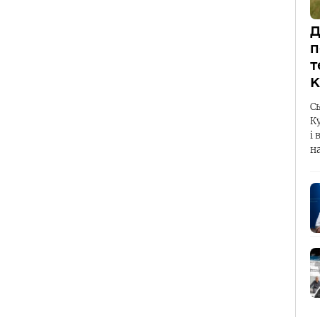
Д
п
т
К
С
К
і 
н