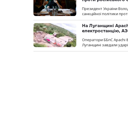
Президент України Воло
санкційної політики проти
На Луганщині Apach
електростанцію, АЗ
Оператори ББпС Apachi 8
Луганщині завдали ударів