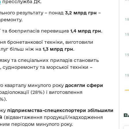
а
пресслужба ДК.
льного результату – понад
3,2 млрд грн
–
19
аремонту.
ї та боєприпасів перевищив
1,4 млрд грн
.
19
ння бронетанкової техніки, виготовили
слуг більш ніж на
1,3 млрд грн
.
19
’язку та спеціальних приладів становить
, судноремонту та морської техніки –
19
о кварталу минулого року
досягли сфери
радіолокації (28%) і виготовлення
%).
оку
підприємства-спецекспортери збільшили
В
й
(відвантаження продукції/надходження
ічним періодом минулого року.