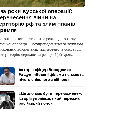
ва роки Курської операції:
еренесення війни на
ериторію рф та злам планів
ремля
ьогодні виповнюється два роки від початку
урської операції — безпрецедентної за задумом
виконанням кампанії, яка перенесла бойові дії
а територію держави-агресора. Цей крок…
Актор і офіцер Володимир
Ращук: «Воєнні фільми не мають
нічого спільного з війною»
«Це зло має бути переможене»:
історія українця, який пережив
російський полон