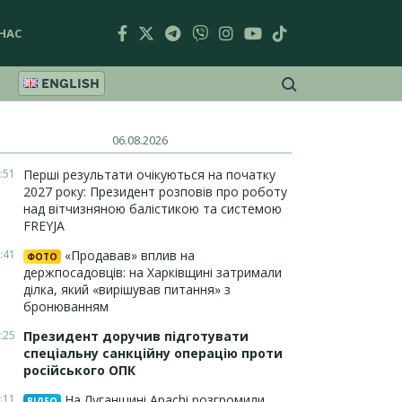
НАС
ENGLISH
06.08.2026
:51
Перші результати очікуються на початку
2027 року: Президент розповів про роботу
над вітчизняною балістикою та системою
FREYJA
:41
«Продавав» вплив на
ФОТО
держпосадовців: на Харківщині затримали
ділка, який «вирішував питання» з
бронюванням
:25
Президент доручив підготувати
спеціальну санкційну операцію проти
російського ОПК
:11
На Луганщині Apachi розгромили
ВІДЕО