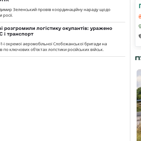
димир Зеленський провів координаційну нараду щодо
 росії.
i розгромили логістику окупантів: уражено
С і транспорт
1-ї окремої аеромобільної Слобожанської бригади на
 по ключових об’єктах логістики російських військ.
П