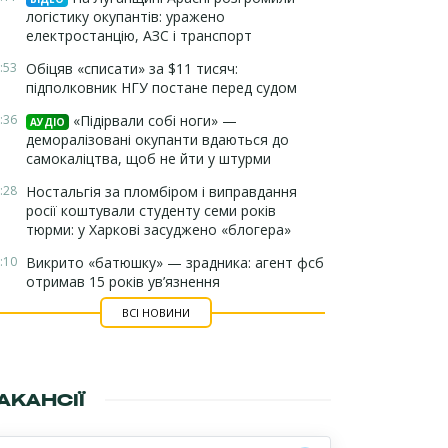
логістику окупантів: уражено
електростанцію, АЗС і транспорт
:53
Обіцяв «списати» за $11 тисяч:
підполковник НГУ постане перед судом
:36
«Підірвали собі ноги» —
АУДІО
деморалізовані окупанти вдаються до
самокаліцтва, щоб не йти у штурми
:28
Ностальгія за пломбіром і виправдання
росії коштували студенту семи років
тюрми: у Харкові засуджено «блогера»
:10
Викрито «батюшку» — зрадника: агент фсб
отримав 15 років ув’язнення
ВСІ НОВИНИ
АКАНСІЇ