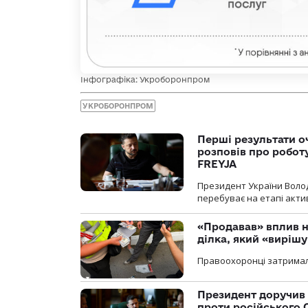
Інфографіка: Укроборонпром
УКРОБОРОНПРОМ
Перші результати о
розповів про робот
FREYJA
Президент України Воло
перебуває на етапі актив
«Продавав» вплив н
ділка, який «виріш
Правоохоронці затримал
Президент доручив 
проти російського