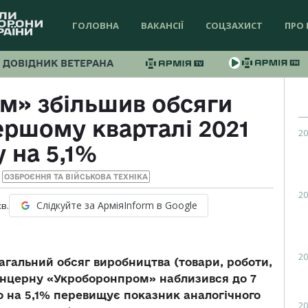
ГОЛОВНА
ВАКАНСІЇ
СОЦЗАХИСТ
ПРО 
ДОВІДНИК ВЕТЕРАНА
м» збільшив обсяги
ершому кварталі 2021
20
 на 5,1%
ОЗБРОЄННЯ ТА ВІЙСЬКОВА ТЕХНІКА
20
Слідкуйте за АрміяInform в Google
хв.
20
агальний обсяг виробництва (товари, роботи,
онцерну «Укроборонпром» наблизився до 7
о на 5,1% перевищує показник аналогічного
20