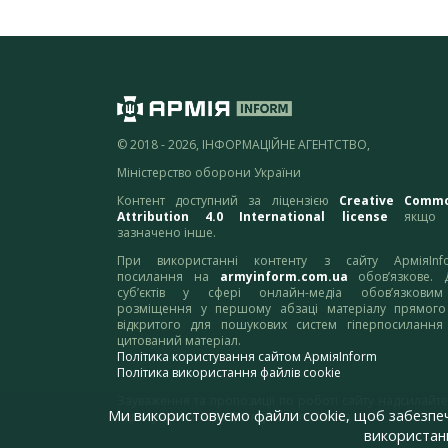
© 2018 - 2026, ІНФОРМАЦІЙНЕ АГЕНТСТВО,
Міністерство оборони України
Контент доступний за ліцензією
Creative Comm
Attribution 4.0 International license
якщо 
зазначено інше.
При використанні контенту з сайту АрміяInf
посилання на
armyinform.com.ua
обов’язкове. 
суб’єктів у сфері онлайн-медіа обов’язкови
розміщення у першому абзаці матеріалу прямого
відкритого для пошукових систем гіперпосилання
цитований матеріал.
Політика користування сайтом АрміяInform
Політика використання файлів cookie
Зауваження та пропозиції по роботі сайту надсилайте
Ми використовуємо файли cookie, щоб забезпе
адресу:
webmaster@armyinform.com.ua
використанн