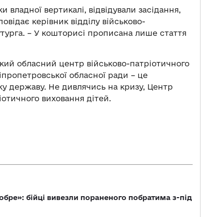
 владної вертикалі, відвідували засідання,
повідає керівник відділу військово-
турга. – У кошторисі прописана лише стаття
кий обласний центр військово-патріотичного
іпропетровської обласної ради – це
ку державу. Не дивлячись на кризу, Центр
отичного виховання дітей.
обре»: бійці вивезли пораненого побратима з-під