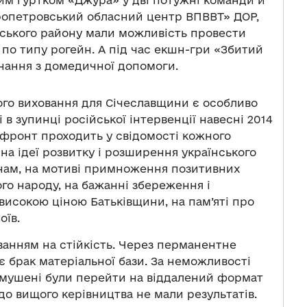
ним гуртком «Джура» у дві потужні команди й
пропетровський обласний центр ВПВВТ» ДОР,
вського району мали можливість провести
 по типу рогейн. А під час екшн-гри «Збитий
нання з домедичної допомоги.
го виховання для Січеславщини є особливо
 в зупинці російської інтервенції навесні 2014
і фронт проходить у свідомості кожного
 на ідеї розвитку і розширення українського
їнам, на мотиві примноження позитивних
ого народу, на бажанні збереження і
високою ціною Батьківщини, на пам’яті про
оїв.
ванням на стійкість. Через перманентне
є брак матеріальної бази. За неможливості
имушені були перейти на віддалений формат
до вищого керівництва не мали результатів.