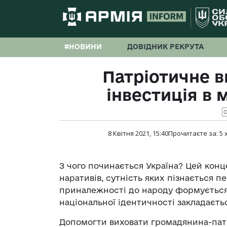
#НОВИНИ
ДОВІДНИК РЕКРУТА
Патріотичне в
інвестиція в
С
8 Квітня 2021, 15:40
Прочитаєте за:
5
З чого починається Україна? Цей конц
наративів, сутність яких пізнається п
приналежності до народу формується 
національної ідентичності закладаєть
Допомогти виховати громадянина-патр