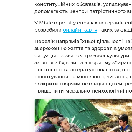
конституційних обов’язків, успадкува
допомагають центри патріотичного ви
У Міністерстві у справах ветеранів с
розробили
онлайн-карту
таких закладі
Перелік напрямів їхньої діяльності н
збереженню життя та здоров’я в умова
ситуацій; розвиток правової культури,
заняття з будови та алгоритму збиранн
політології та літературознавства; пр
орієнтування на місцевості, читанок, 
розкрити творчий потенціал дітей, ро
прищепити морально-психологічні пос