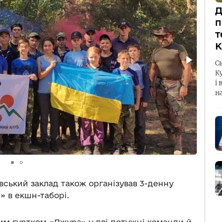
Д
п
т
К
С
К
і 
н
вський заклад також організував 3-денну
» в екшн-таборі.