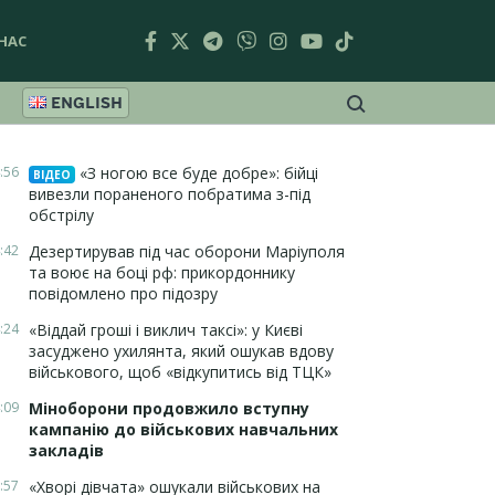
НАС
ENGLISH
:56
«З ногою все буде добре»: бійці
ВІДЕО
вивезли пораненого побратима з-під
обстрілу
:42
Дезертирував під час оборони Маріуполя
та воює на боці рф: прикордоннику
повідомлено про підозру
:24
«Віддай гроші і виклич таксі»: у Києві
засуджено ухилянта, який ошукав вдову
військового, щоб «відкупитись від ТЦК»
:09
Міноборони продовжило вступну
кампанію до військових навчальних
закладів
:57
«Хворі дівчата» ошукали військових на