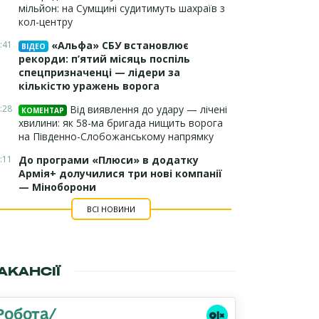
мільйон: на Сумщині судитимуть шахраїв з
кол-центру
:41
«Альфа» СБУ встановлює
ВІДЕО
рекорди: п’ятий місяць поспіль
спецпризначенці — лідери за
кількістю уражень ворога
:28
Від виявлення до удару — лічені
КОМЕНТАР
хвилини: як 58-ма бригада нищить ворога
на Південно-Слобожанському напрямку
:11
До програми «Плюси» в додатку
Армія+ долучилися три нові компанії
— Міноборони
ВСІ НОВИНИ
АКАНСІЇ
Робота/