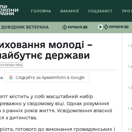
ГОЛОВНА
ВАКАНСІЇ
СОЦЗАХИСТ
ПРО 
ДОВІДНИК ВЕТЕРАНА
иховання молоді –
14
 майбутнє держави
УСПІЛЬСТВО
14
Слідкуйте за АрміяInform в Google
хв.
14
епт містить у собі масштабний набір
ереважно у свідомому віці. Однак розуміння
14
з ранніх років життя. Усвідомлення власної
ся з дитинства.
іота, готового до виконання громадянських і
13