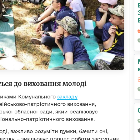
ься до виховання молоді
вниками Комунального
закладу
ійськово-патріотичного виховання,
ької обласної ради, який реалізовує
ціонально-патріотичного виховання.
і, важливо розуміти думки, бачити очі,
витку, – змальовує процес роботи заступник