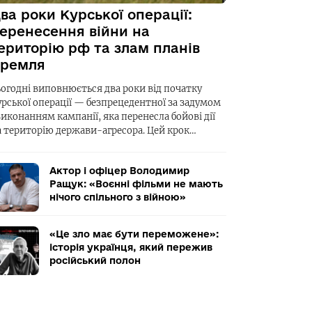
ва роки Курської операції:
еренесення війни на
ериторію рф та злам планів
ремля
ьогодні виповнюється два роки від початку
урської операції — безпрецедентної за задумом
виконанням кампанії, яка перенесла бойові дії
а територію держави-агресора. Цей крок…
Актор і офіцер Володимир
Ращук: «Воєнні фільми не мають
нічого спільного з війною»
«Це зло має бути переможене»:
історія українця, який пережив
російський полон