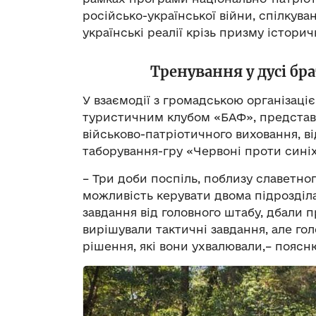
російсько-української війни, спілкув
українські реалії крізь призму історич
Тренування у дусі бр
У взаємодії з громадською організаці
туристичним клубом «БАФ», представ
військово-патріотичного виховання, 
таборування-гру «Червоні проти синіх
– Три доби поспіль, поблизу славетно
можливість керувати двома підрозділа
завдання від головного штабу, дбали п
вирішували тактичні завдання, але гол
рішення, які вони ухвалювали,– поясн