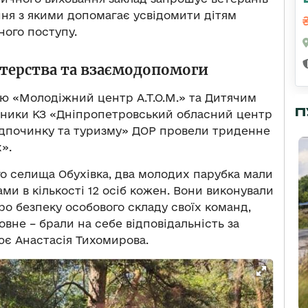
ання з якими допомагає усвідомити дітям
ного поступу.
атерства та взаємодопомоги
єю «Молодіжний центр А.Т.О.М.» та Дитячим
П
ники КЗ «Дніпропетровський обласний центр
відпочинку та туризму» ДОР провели триденне
».
го селища Обухівка, два молодих парубка мали
ми в кількості 12 осіб кожен. Вони виконували
ро безпеку особового складу своїх команд,
овне – брали на себе відповідальність за
ює Анастасія Тихомирова.