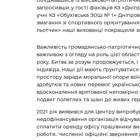
Об’єднавшись із військово-патріотич
запросивши у гості фахівців КЗ «Дні
учні КЗ «Обухівська ЗОШ № 1» Дніпро
змагання зі спортивного орієнтування
льотчик» наші вихованці покращили з
Важливість громадянсько-патріотично
важливою з огляду на роль цієї області
року. Битва за розум продовжується, 
індивіда. Наші дії мають ґрунтуватися
простору заради моральної опори во
здобутків та нових перемог українськ
вдосконалення врятованої непомірно 
подвиг полеглих та шані до живих гер
2021 рік виявився для Центру випробу
недофінансування організація відчува
сплатити оренду офісу працівники в
роботи. Численні офіційні звернення 