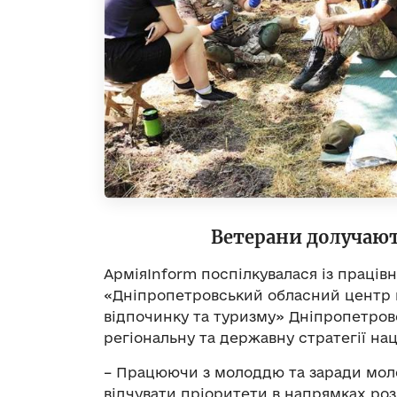
Ветерани долучают
АрміяInform поспілкувалася із праці
«Дніпропетровський обласний центр в
відпочинку та туризму» Дніпропетровс
регіональну та державну стратегії на
– Працюючи з молоддю та заради молод
відчувати пріоритети в напрямках роз