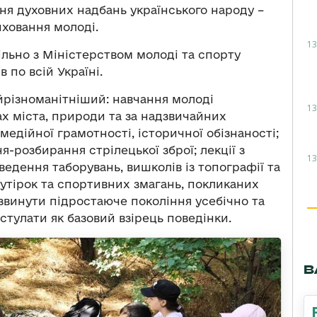
ння духовних надбань українського народу –
ховання молоді.
13
пільно з Міністерством молоді та спорту
в по всій Україні.
айрізноманітніший: навчання молоді
13
х міста, природи та за надзвичайних
 медійної грамотності, історичної обізнаності;
я-розбирання стрілецької зброї; лекції з
13
оведення таборувань, вишколів із топографії та
гутірок та спортивних змагань, покликаних
звинути підростаюче покоління усебічно та
тулати як базовий взірець поведінки.
В