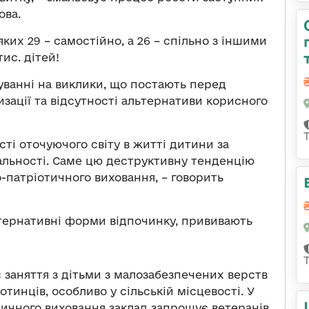
ова.
 яких 29 – самостійно, а 26 – спільно з іншими
ис. дітей!
гуванні на виклики, що постають перед
зації та відсутності альтернативи корисного
сті оточуючого світу в житті дитини за
альності. Саме цю деструктивну тенденцію
-патріотичного виховання, – говорить
тернативні форми відпочинку, прививають
заняття з дітьми з малозабезпечених верств
тинців, особливо у сільській місцевості. У
ичного виховання заклад запрошує ветеранів