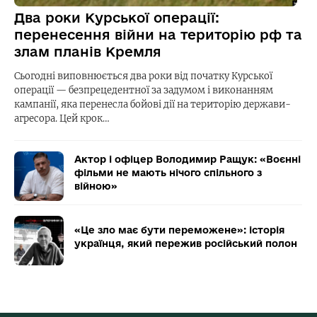
Два роки Курської операції:
перенесення війни на територію рф та
злам планів Кремля
Сьогодні виповнюється два роки від початку Курської
операції — безпрецедентної за задумом і виконанням
кампанії, яка перенесла бойові дії на територію держави-
агресора. Цей крок…
Актор і офіцер Володимир Ращук: «Воєнні
фільми не мають нічого спільного з
війною»
«Це зло має бути переможене»: історія
українця, який пережив російський полон