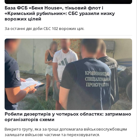
База ФСБ «Беня House», тіньовий флот і
«Кримський рубильник»: СБС уразили низку
ворожих цілей
За останні дві доби СБС 102 ворожих цілі.
Робили дезертирів у чотирьох областях: затримано
організаторів схеми
Викрито групу, яка за гроші допомагала військовослужбовцям
залишати військові частини та переховуватися.