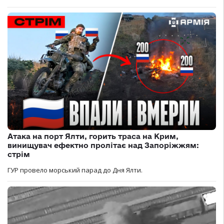
Атака на порт Ялти, горить траса на Крим,
винищувач ефектно пролітає над Запоріжжям:
стрім
ГУР провело морський парад до Дня Ялти.