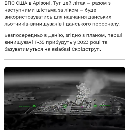
ВПС США в Арізоні. Тут цей літак — разом з
наступними шістьма за ліком — буде
використовуватись для навчання данських
льотчиків-винищувачів і данського персоналу.
Безпосередньо в Данію, згідно з планом, перші
винищувачі F-35 прибудуть у 2023 році та
базуватимуться на авіабазі Скрідструп.