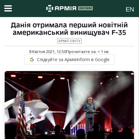
EN
Данія отримала перший новітній
американський винищувач F-35
АРМІЇ СВІТУ
8 Квітня 2021, 12:50
Прочитаєте за:
< 1
хв.
Слідкуйте за АрміяInform в Google