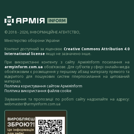
© 2018 - 2026, ІНФОРМАЦІЙНЕ АГЕНТСТВО,
Міністерство оборони України
Контент доступний за ліцензією
Creative Commons Attribution 4.0
International license
якщо не зазначено інше.
При використанні контенту з сайту АрміяInform посилання на
armyinform.com.ua
обов’язкове. Для суб’єктів у сфері онлайн-медіа
обов’язковим є розміщення у першому абзаці матеріалу прямого та
відкритого для пошукових систем гіперпосилання на цитований
матеріал.
Політика користування сайтом АрміяInform
Політика використання файлів cookie
Зауваження та пропозиції по роботі сайту надсилайте на адресу:
webmaster@armyinform.com.ua