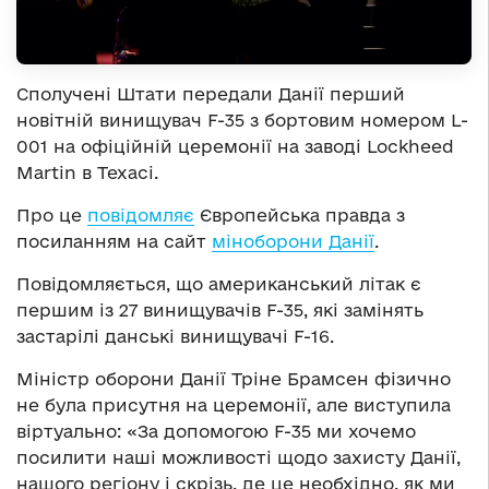
Сполучені Штати передали Данії перший
новітній винищувач F-35 з бортовим номером L-
001 на офіційній церемонії на заводі Lockheed
Martin в Техасі.
Про це
повідомляє
Європейська правда з
посиланням на сайт
міноборони Данії
.
Повідомляється, що американський літак є
першим із 27 винищувачів F-35, які замінять
застарілі данські винищувачі F-16.
Міністр оборони Данії Тріне Брамсен фізично
не була присутня на церемонії, але виступила
віртуально: «За допомогою F-35 ми хочемо
посилити наші можливості щодо захисту Данії,
нашого регіону і скрізь, де це необхідно, як ми