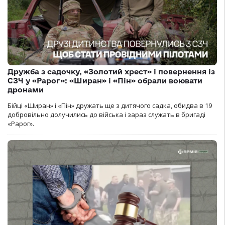
Дружба з садочку, «Золотий хрест» і повернення із
СЗЧ у «Рарог»: «Ширан» і «Пін» обрали воювати
дронами
Бійці «Ширан» і «Пін» дружать ще з дитячого садка, обидва в 19
добровільно долучились до війська і зараз служать в бригаді
«Рарог».