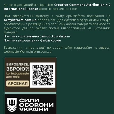
Контент доступний за ліцензією
Creative Commons Attribution 4.0
International license
якщо не зазначено інше.
При використанні контенту з сайту АрміяInform посилання на
armyinform.com.ua
обов’язкове. Для суб’єктів у сфері онлайн-медіа
обов’язковим є розміщення у першому абзаці матеріалу прямого та
відкритого для пошукових систем гіперпосилання на цитований
матеріал.
Політика користування сайтом АрміяInform
Політика використання файлів cookie
Зауваження та пропозиції по роботі сайту надсилайте на адресу:
webmaster@armyinform.com.ua