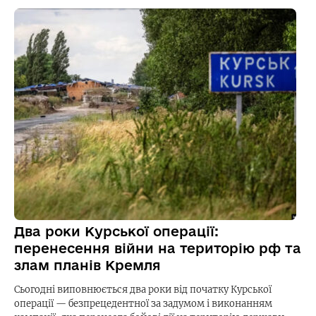
Два роки Курської операції:
перенесення війни на територію рф та
злам планів Кремля
Сьогодні виповнюється два роки від початку Курської
операції — безпрецедентної за задумом і виконанням