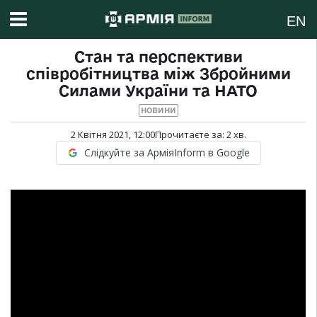
EN
Стан та перспективи
співробітництва між Збройними
Силами України та НАТО
НОВИНИ
2 Квітня 2021, 12:00
Прочитаєте за:
2
хв.
Слідкуйте за АрміяInform в Google