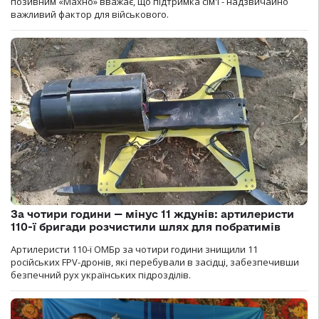
позивним «Махно» вважає, що підтримка сім'ї - надзвичайно
важливий фактор для військового.
За чотири години — мінус 11 ждунів: артилеристи
110-ї бригади розчистили шлях для побратимів
Артилеристи 110-ї ОМБр за чотири години знищили 11
російських FPV-дронів, які перебували в засідці, забезпечивши
безпечний рух українських підрозділів.