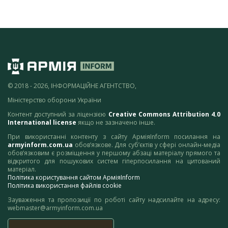
© 2018 - 2026, ІНФОРМАЦІЙНЕ АГЕНТСТВО,
Міністерство оборони України
Контент доступний за ліцензією
Creative Commons Attribution 4.0
International license
якщо не зазначено інше.
При використанні контенту з сайту АрміяInform посилання на
armyinform.com.ua
обов’язкове. Для суб’єктів у сфері онлайн-медіа
обов’язковим є розміщення у першому абзаці матеріалу прямого та
відкритого для пошукових систем гіперпосилання на цитований
матеріал.
Політика користування сайтом АрміяInform
Політика використання файлів cookie
Зауваження та пропозиції по роботі сайту надсилайте на адресу:
webmaster@armyinform.com.ua