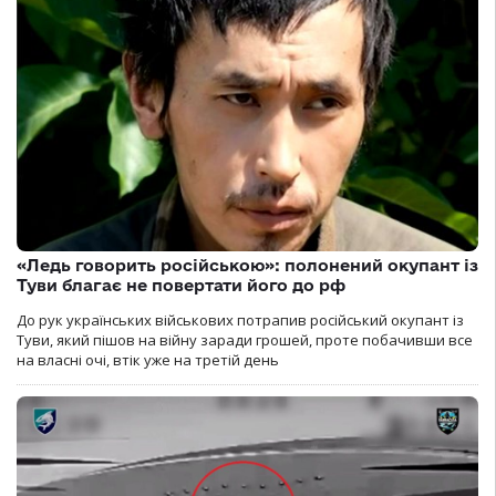
«Ледь говорить російською»: полонений окупант із
Туви благає не повертати його до рф
До рук українських військових потрапив російський окупант із
Туви, який пішов на війну заради грошей, проте побачивши все
на власні очі, втік уже на третій день