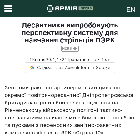
EN
Десантники випробовують
перспективну систему для
навчання стрільців ПЗРК
НОВИНИ
1 Квітня 2021, 17:24
Прочитаєте за:
< 1
хв.
Слідкуйте за АрміяInform в Google
Зенітний ракетно-артилерійський дивізіон
окремої повітрянодесантної Дніпропетровської
бригади завершив бойове злагодження на
Рівненському військовому полігоні тактико-
спеціальними навчаннями з бойовою стрільбою
та пусками з переносних зенітно-ракетних
комплексів «Ігла» та ЗРК «Стріла-10».