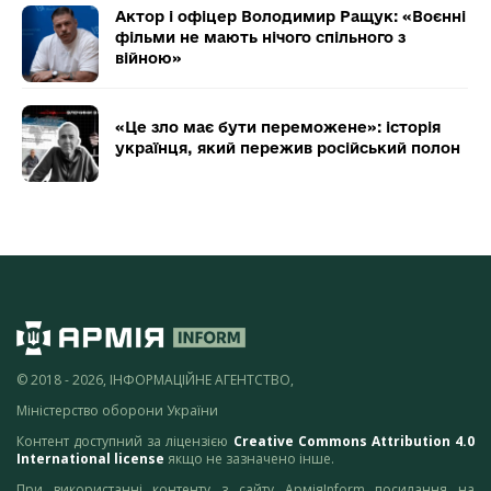
Актор і офіцер Володимир Ращук: «Воєнні
фільми не мають нічого спільного з
війною»
«Це зло має бути переможене»: історія
українця, який пережив російський полон
© 2018 - 2026, ІНФОРМАЦІЙНЕ АГЕНТСТВО,
Міністерство оборони України
Контент доступний за ліцензією
Creative Commons Attribution 4.0
International license
якщо не зазначено інше.
При використанні контенту з сайту АрміяInform посилання на