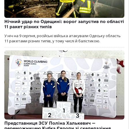
Нічний удар по Одещині: ворог запустив по області
11 ракет різних типів
У ніч на 9 серпня, російські війська атакували Одеську область
11 ракетами різних типів, у тому числі й балістикою.
Представниця ЗСУ Поліна Халькевич —
переможницею Кубка Європи зі скелелазіння