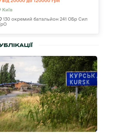
від 20000 до 120000 грн
Київ
130 окремий батальйон 241 ОБр Сил
ТрО
УБЛІКАЦІЇ