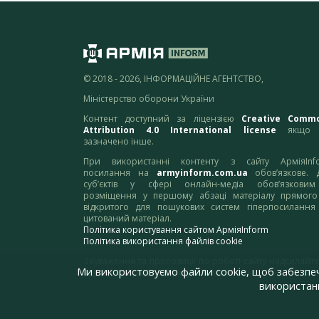
© 2018 - 2026, ІНФОРМАЦІЙНЕ АГЕНТСТВО,
Міністерство оборони України
Контент доступний за ліцензією
Creative Comm
Attribution 4.0 International license
якщо 
зазначено інше.
При використанні контенту з сайту АрміяInf
посилання на
armyinform.com.ua
обов’язкове. 
суб’єктів у сфері онлайн-медіа обов’язкови
розміщення у першому абзаці матеріалу прямого
відкритого для пошукових систем гіперпосилання
цитований матеріал.
Політика користування сайтом АрміяInform
Політика використання файлів cookie
Зауваження та пропозиції по роботі сайту надсилайте
Ми використовуємо файли cookie, щоб забезпе
адресу:
webmaster@armyinform.com.ua
використанн