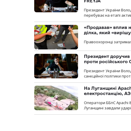
FREYJA
Президент України Воло
перебуває на етапі актив
«Продавав» вплив н
ділка, який «виріш
Правоохоронці затримал
Президент доручив 
проти російського
Президент України Воло
санкційної політики проти
На Луганщині Apach
електростанцію, АЗ
Оператори ББпС Apachi 8
Луганщині завдали ударів