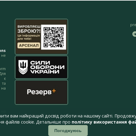
pr
ons
не
orm
Для
м є
 та
 на
 на
чити вам найкращий досвід роботи на нашому сайті. Продовжу
я файлів cookie. Детальніше про
політику використання фай
Погоджуюсь