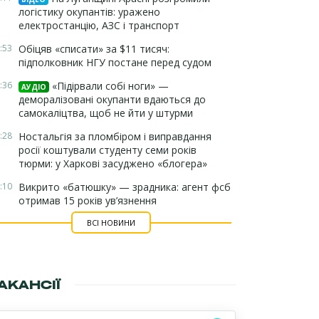
логістику окупантів: уражено
електростанцію, АЗС і транспорт
:53
Обіцяв «списати» за $11 тисяч:
підполковник НГУ постане перед судом
:36
«Підірвали собі ноги» —
АУДІО
деморалізовані окупанти вдаються до
самокаліцтва, щоб не йти у штурми
:28
Ностальгія за пломбіром і виправдання
росії коштували студенту семи років
тюрми: у Харкові засуджено «блогера»
:10
Викрито «батюшку» — зрадника: агент фсб
отримав 15 років ув’язнення
ВСІ НОВИНИ
АКАНСІЇ