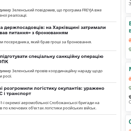
димир Зеленський повідомив, що програма FREYJA вже
ної реалізації.
а держпосадовців: на Харківщині затримали
ував питання» з бронюванням
и посередника, який брав гроші за бронювання.
підготувати спеціальну санкційну операцію
 ОПК
димир Зеленський провів координаційну нараду щодо
 росії.
i розгромили логістику окупантів: уражено
С і транспорт
1-ї окремої аеромобільної Слобожанської бригади на
 по ключових об’єктах логістики російських військ.