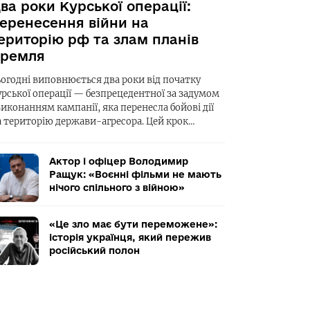
ва роки Курської операції:
еренесення війни на
ериторію рф та злам планів
ремля
ьогодні виповнюється два роки від початку
урської операції — безпрецедентної за задумом
виконанням кампанії, яка перенесла бойові дії
а територію держави-агресора. Цей крок…
Актор і офіцер Володимир
Ращук: «Воєнні фільми не мають
нічого спільного з війною»
«Це зло має бути переможене»:
історія українця, який пережив
російський полон