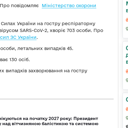
. Про повідомляє
Міністерство охорони
 Силах України на гостру респіраторну
ірусом SARS-CoV-2, хворіє 703 особи. Про
сил ЗС України
.
 особи, летальних випадків 45.
ває 130 осіб.
их випадків захворювання на гостру
чікуються на початку 2027 року: Президент
у над вітчизняною балістикою та системою