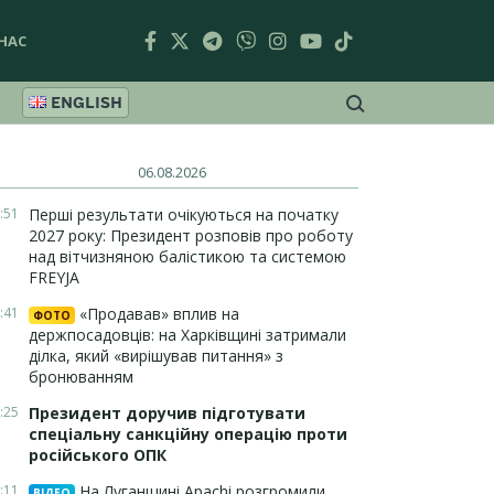
НАС
ENGLISH
06.08.2026
:51
Перші результати очікуються на початку
2027 року: Президент розповів про роботу
над вітчизняною балістикою та системою
FREYJA
:41
«Продавав» вплив на
ФОТО
держпосадовців: на Харківщині затримали
ділка, який «вирішував питання» з
бронюванням
:25
Президент доручив підготувати
спеціальну санкційну операцію проти
російського ОПК
:11
На Луганщині Apachi розгромили
ВІДЕО