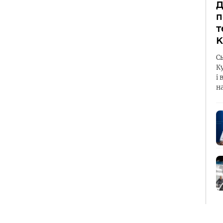
Д
п
т
К
С
К
і 
н