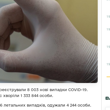
19
19
19
19
ареєстрували 8 003 нові випадки COVID-19.
 хворіли 1 333 844 особи.
В
46 летальних випадків, одужали 4 244 особи.