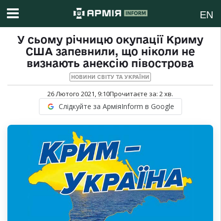
EN
У сьому річницю окупації Криму
США запевнили, що ніколи не
визнають анексію півострова
НОВИНИ СВІТУ ТА УКРАЇНИ
26 Лютого 2021, 9:10
Прочитаєте за:
2
хв.
Слідкуйте за АрміяInform в Google