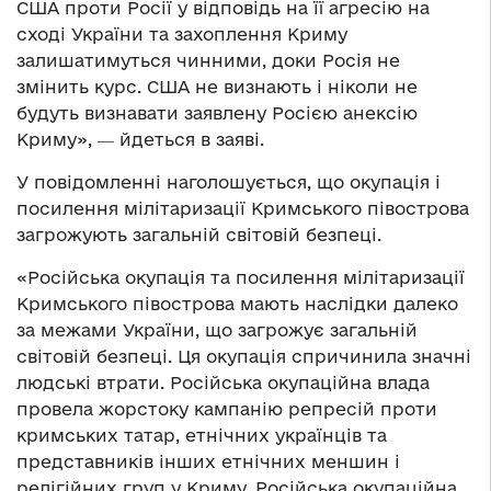
США проти Росії у відповідь на її агресію на
сході України та захоплення Криму
залишатимуться чинними, доки Росія не
змінить курс. США не визнають і ніколи не
будуть визнавати заявлену Росією анексію
Криму», ― йдеться в заяві.
У повідомленні наголошується, що окупація і
посилення мілітаризації Кримського півострова
загрожують загальній світовій безпеці.
«Російська окупація та посилення мілітаризації
Кримського півострова мають наслідки далеко
за межами України, що загрожує загальній
світовій безпеці. Ця окупація спричинила значні
людські втрати. Російська окупаційна влада
провела жорстоку кампанію репресій проти
кримських татар, етнічних українців та
представників інших етнічних меншин і
релігійних груп у Криму. Російська окупаційна