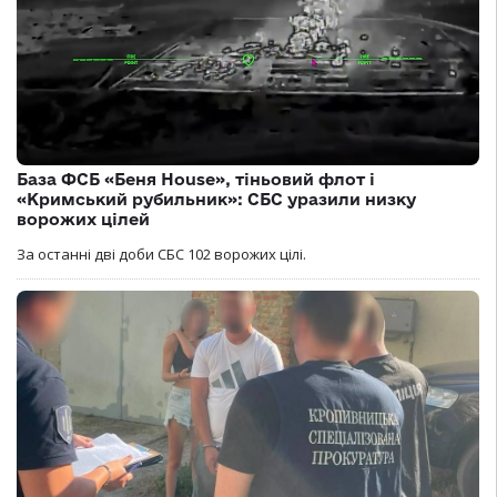
База ФСБ «Беня House», тіньовий флот і
«Кримський рубильник»: СБС уразили низку
ворожих цілей
За останні дві доби СБС 102 ворожих цілі.