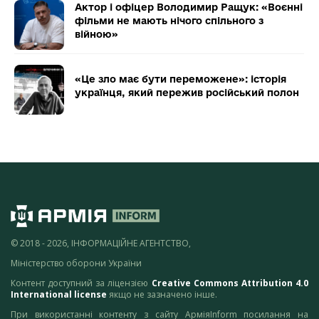
Актор і офіцер Володимир Ращук: «Воєнні
фільми не мають нічого спільного з
війною»
«Це зло має бути переможене»: історія
українця, який пережив російський полон
© 2018 - 2026, ІНФОРМАЦІЙНЕ АГЕНТСТВО,
Міністерство оборони України
Контент доступний за ліцензією
Creative Commons Attribution 4.0
International license
якщо не зазначено інше.
При використанні контенту з сайту АрміяInform посилання на