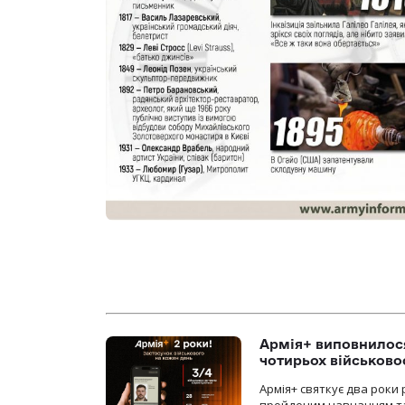
Армія+ виповнилося
чотирьох військов
Армія+ святкує два роки 
пройденим навчанням та