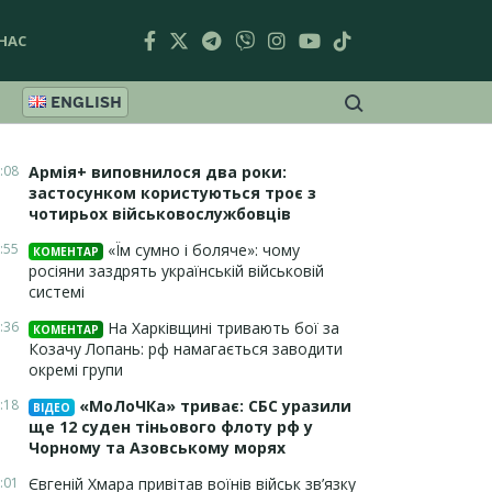
НАС
ENGLISH
:08
Армія+ виповнилося два роки:
застосунком користуються троє з
чотирьох військовослужбовців
:55
«Їм сумно і боляче»: чому
КОМЕНТАР
росіяни заздрять українській військовій
системі
:36
На Харківщині тривають бої за
КОМЕНТАР
Козачу Лопань: рф намагається заводити
окремі групи
:18
«МоЛоЧКа» триває: СБС уразили
ВІДЕО
ще 12 суден тіньового флоту рф у
Чорному та Азовському морях
:01
Євгеній Хмара привітав воїнів військ зв’язку