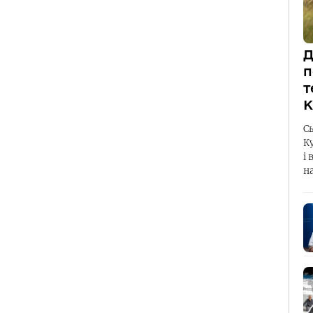
Д
п
т
К
С
К
і 
н