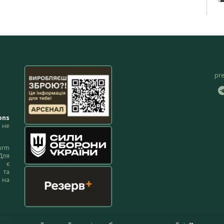
pr
ons
не
orm
Для
м є
 та
 на
 на