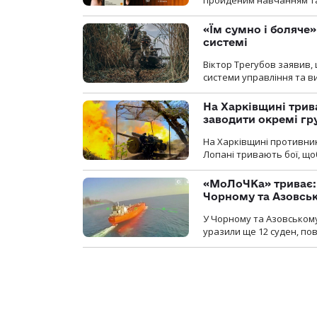
«Їм сумно і боляче»
системі
Віктор Трегубов заявив, 
системи управління та в
На Харківщині трив
заводити окремі гр
На Харківщині противник
Лопані тривають бої, щоб
«МоЛоЧКа» триває: 
Чорному та Азовсь
У Чорному та Азовському
уразили ще 12 суден, пов