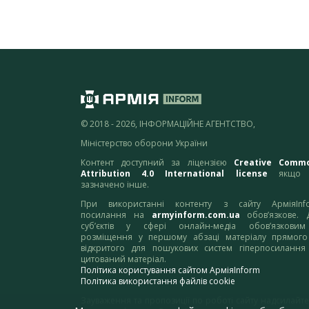
© 2018 - 2026, ІНФОРМАЦІЙНЕ АГЕНТСТВО,
Міністерство оборони України
Контент доступний за ліцензією
Creative Comm
Attribution 4.0 International license
якщо 
зазначено інше.
При використанні контенту з сайту АрміяInf
посилання на
armyinform.com.ua
обов’язкове. 
суб’єктів у сфері онлайн-медіа обов’язкови
розміщення у першому абзаці матеріалу прямого
відкритого для пошукових систем гіперпосилання
цитований матеріал.
Політика користування сайтом АрміяInform
Політика використання файлів cookie
Зауваження та пропозиції по роботі сайту надсилайте