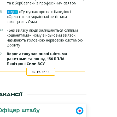
та кібербезпеки з професійним святом
43
«Тунгуска» проти «Шахедів» і
ВІДЕО
«Орланів»: як українські зенітники
захищають Суми
40
«Без зв’язку люди залишаються сліпими
кошенятами»: чому військовий зв’язок
називають головною нервовою системою
фронту
24
Ворог атакував вночі шістьма
ракетами та понад 150 БПЛА —
Повітряні Сили ЗСУ
ВСІ НОВИНИ
АКАНСІЇ
Офіцер штабу