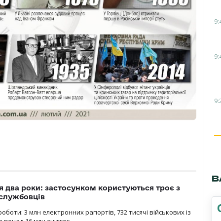
9:
9:
9:
В
 два роки: застосунком користуються троє з
ослужбовців
роботи: 3 млн електронних рапортів, 732 тисячі військових із
 понад 16 млн знижок.