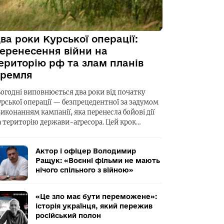
ва роки Курської операції:
еренесення війни на
ериторію рф та злам планів
ремля
ьогодні виповнюється два роки від початку
урської операції — безпрецедентної за задумом
виконанням кампанії, яка перенесла бойові дії
а територію держави-агресора. Цей крок…
Актор і офіцер Володимир
Ращук: «Воєнні фільми не мають
нічого спільного з війною»
«Це зло має бути переможене»:
історія українця, який пережив
російський полон