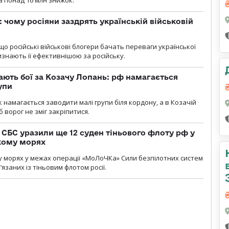
: чому росіяни заздрять українській військовій
що російські військові блогери бачать переваги української
изнають її ефективнішою за російську.
ають бої за Козачу Лопань: рф намагається
упи
 намагається заводити малі групи біля кордону, а в Козачій
 ворог не зміг закріпитися.
СБС уразили ще 12 суден тіньового флоту рф у
кому морях
 морях у межах операції «МоЛоЧКа» Сили безпілотних систем
’язаних із тіньовим флотом росії.