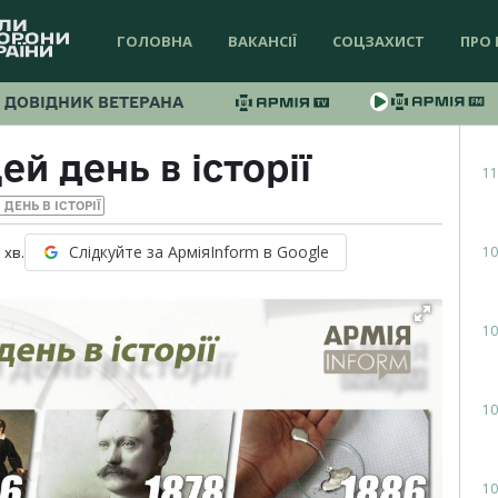
ГОЛОВНА
ВАКАНСІЇ
СОЦЗАХИСТ
ПРО 
ДОВІДНИК ВЕТЕРАНА
ей день в історії
11
 ДЕНЬ В ІСТОРІЇ
Слідкуйте за АрміяInform в Google
10
1
хв.
10
10
10