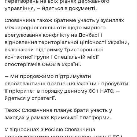
перетворень на всіх рівнях державного
управління, — йдеться в документі.
Словаччина також братиме участь у зусиллях
міжнародної спільноти щодо мирного
врегулювання конфлікту на Донбасі і
відновлення територіальної цілісності України,
включаючи підтримку Тристоронньої
контактної групи і Спеціальній місії
спостерігачів ОБСЄ в Україні.
— Ми продовжимо підтримувати
євроатлантичні прагнення України і просувати
її пріоритет в порядку денному ЄС і НАТО, —
йдеться у стратегії.
Також Словаччина планує брати участь у
заходах у рамках Кримської платформи.
У відносинах з Росією Словаччина
продовжуватиме дотримуватися позиції ЄС і