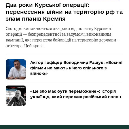
Два роки Курської операції:
перенесення війни на територію рф та
злам планів Кремля
Сьогодні виповнюється два роки від початку Курської
операції — безпрецедентної за задумом і виконанням
кампанії, яка перенесла бойові дії на територію держави-
агресора. Цей крок…
Актор і офіцер Володимир Ращук: «Воєнні
фільми не мають нічого спільного з
війною»
«Це зло має бути переможене»: історія
українця, який пережив російський полон