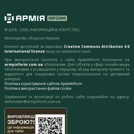
© 2018 - 2026, ІНФОРМАЦІЙНЕ АГЕНТСТВО,
Міністерство оборони України
Контент доступний за ліцензією
Creative Commons Attribution 4.0
International license
якщо не зазначено інше.
При використанні контенту з сайту АрміяInform посилання на
armyinform.com.ua
обов’язкове. Для суб’єктів у сфері онлайн-медіа
обов’язковим є розміщення у першому абзаці матеріалу прямого та
відкритого для пошукових систем гіперпосилання на цитований
матеріал.
Політика користування сайтом АрміяInform
Політика використання файлів cookie
Зауваження та пропозиції по роботі сайту надсилайте на адресу:
webmaster@armyinform.com.ua