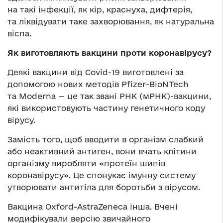
на такі інфекції, як кір, краснуха, дифтерія,
та ліквідувати таке захворювання, як натуральна
віспа.
Як виготовляють вакцини проти коронавірусу?
Деякі вакцини від Covid-19 виготовлені за
допомогою нових методів Pfizer-BioNTech
та Moderna — це так звані РНК (мРНК)-вакцини,
які використовують частину генетичного коду
вірусу.
Замість того, щоб вводити в організм слабкий
або неактивний антиген, вони вчать клітини
організму виробляти «протеїн шипів
коронавірусу». Це спонукає імунну систему
утворювати антитіла для боротьби з вірусом.
Вакцина Oxford-AstraZeneca інша. Вчені
модифікували версію звичайного