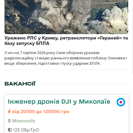
Уражено РЛС у Криму, ретранслятори «Гераней» та
базу запуску БПЛА
У ніч на 7 серпня 2026 року Сили оборони уразили
радіолокаційну станцію раннього виявлення поблизу Оленівки і
місце зберігання, підготовки і пуску ударних БПЛА.
ВАКАНСІЇ
Інженер дронів DJI у Миколаїв
від 20000 до 120000 грн
Миколаїв
123 ОБрТрО