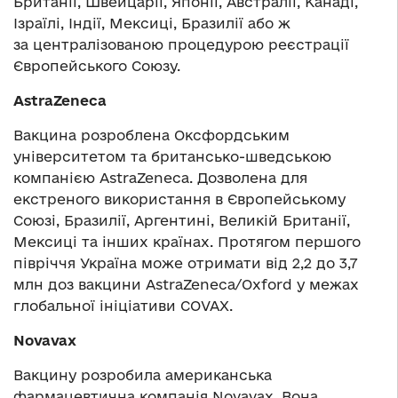
Британії, Швейцарії, Японії, Австралії, Канаді,
Ізраїлі, Індії, Мексиці, Бразилії або ж
за централізованою процедурою реєстрації
Європейського Союзу.
AstraZeneca
Вакцина розроблена Оксфордським
університетом та британсько-шведською
компанією AstraZeneca. Дозволена для
екстреного використання в Європейському
Союзі, Бразилії, Аргентині, Великій Британії,
Мексиці та інших країнах. Протягом першого
півріччя Україна може отримати від 2,2 до 3,7
млн доз вакцини AstraZeneca/Oxford у межах
глобальної ініціативи COVAX.
Novavax
Вакцину розробила американська
фармацевтична компанія Novavax. Вона