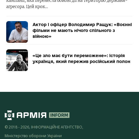
кампанії, яка перенесла бойові дії на територію держави-
агресора. Цей крок…
Актор і офіцер Володимир Ращук: «Воєнні
фільми не мають нічого спільного з
війною»
«Це зло має бути переможене»: історія
українця, який пережив російський полон
© 2018 - 2026, ІНФОРМАЦІЙНЕ АГЕНТСТВО,
Міністерство оборони України