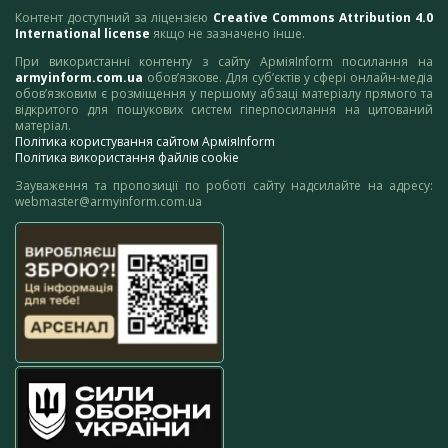
Контент доступний за ліцензією
Creative Commons Attribution 4.0
International license
якщо не зазначено інше.
При використанні контенту з сайту АрміяInform посилання на
armyinform.com.ua
обов’язкове. Для суб’єктів у сфері онлайн-медіа
обов’язковим є розміщення у першому абзаці матеріалу прямого та
відкритого для пошукових систем гіперпосилання на цитований
матеріал.
Політика користування сайтом АрміяInform
Політика використання файлів cookie
Зауваження та пропозиції по роботі сайту надсилайте на адресу:
webmaster@armyinform.com.ua