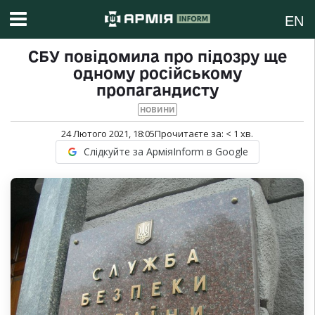
EN
СБУ повідомила про підозру ще
одному російському
пропагандисту
НОВИНИ
24 Лютого 2021, 18:05
Прочитаєте за:
< 1
хв.
Слідкуйте за АрміяInform в Google