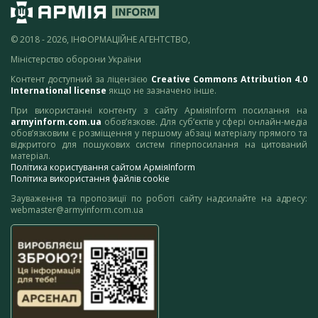
© 2018 - 2026, ІНФОРМАЦІЙНЕ АГЕНТСТВО,
Міністерство оборони України
Контент доступний за ліцензією
Creative Commons Attribution 4.0
International license
якщо не зазначено інше.
При використанні контенту з сайту АрміяInform посилання на
armyinform.com.ua
обов’язкове. Для суб’єктів у сфері онлайн-медіа
обов’язковим є розміщення у першому абзаці матеріалу прямого та
відкритого для пошукових систем гіперпосилання на цитований
матеріал.
Політика користування сайтом АрміяInform
Політика використання файлів cookie
Зауваження та пропозиції по роботі сайту надсилайте на адресу:
webmaster@armyinform.com.ua