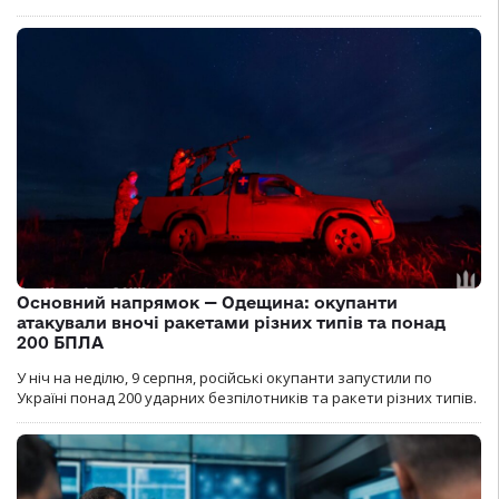
Основний напрямок — Одещина: окупанти
атакували вночі ракетами різних типів та понад
200 БПЛА
У ніч на неділю, 9 серпня, російські окупанти запустили по
Україні понад 200 ударних безпілотників та ракети різних типів.