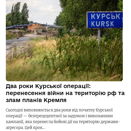
Два роки Курської операції:
перенесення війни на територію рф та
злам планів Кремля
Сьогодні виповнюється два роки від початку Курської
операції — безпрецедентної за задумом і виконанням
кампанії, яка перенесла бойові дії на територію держави-
агресора. Цей крок…