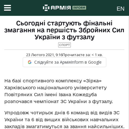
EN
Сьогодні стартують фінальні
змагання на першість Збройних Сил
України з футзалу
СПОРТ
23 Лютого 2021, 9:16
Прочитаєте за:
< 1
хв.
Слідкуйте за АрміяInform в Google
На базі спортивного комплексу «Зірка»
Харківського національного університету
Повітряних Сил імені Івана Кожедуба
розпочався чемпіонат ЗС України з футзалу.
Упродовж чотирьох днів 6 команд від видів ЗС
України та 6 від вищих військових навчальних
закладів змагатимуться за звання найсильніших.