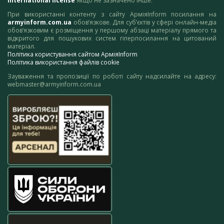
International license
якщо не зазначено інше.
При використанні контенту з сайту АрміяInform посилання на
armyinform.com.ua
обов’язкове. Для суб’єктів у сфері онлайн-медіа
обов’язковим є розміщення у першому абзаці матеріалу прямого та
відкритого для пошукових систем гіперпосилання на цитований
матеріал.
Політика користування сайтом АрміяInform
Політика використання файлів cookie
Зауваження та пропозиції по роботі сайту надсилайте на адресу:
webmaster@armyinform.com.ua