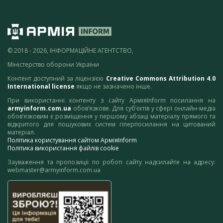
© 2018 - 2026, ІНФОРМАЦІЙНЕ АГЕНТСТВО,
Міністерство оборони України
Контент доступний за ліцензією
Creative Commons Attribution 4.0
International license
якщо не зазначено інше.
При використанні контенту з сайту АрміяInform посилання на
armyinform.com.ua
обов’язкове. Для суб’єктів у сфері онлайн-медіа
обов’язковим є розміщення у першому абзаці матеріалу прямого та
відкритого для пошукових систем гіперпосилання на цитований
матеріал.
Політика користування сайтом АрміяInform
Політика використання файлів cookie
Зауваження та пропозиції по роботі сайту надсилайте на адресу:
webmaster@armyinform.com.ua