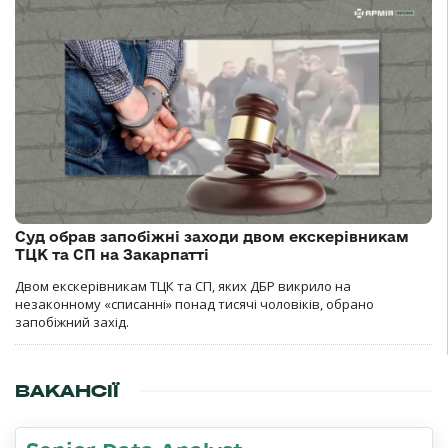
Суд обрав запобіжні заходи двом екскерівникам
ТЦК та СП на Закарпатті
Двом екскерівникам ТЦК та СП, яких ДБР викрило на
незаконному «списанні» понад тисячі чоловіків, обрано
запобіжний захід.
ВАКАНСІЇ