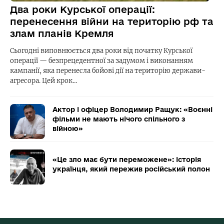
Два роки Курської операції:
перенесення війни на територію рф та
злам планів Кремля
Сьогодні виповнюється два роки від початку Курської
операції — безпрецедентної за задумом і виконанням
кампанії, яка перенесла бойові дії на територію держави-
агресора. Цей крок…
Актор і офіцер Володимир Ращук: «Воєнні
фільми не мають нічого спільного з
війною»
«Це зло має бути переможене»: історія
українця, який пережив російський полон