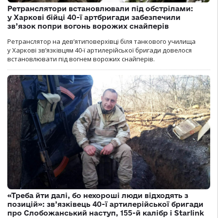
Ретранслятори встановлювали під обстрілами:
у Харкові бійці 40-ї артбригади забезпечили
зв’язок попри вогонь ворожих снайперів
Ретранслятор на дев’ятиповерхівці біля танкового училища
у Харкові зв’язківцям 40-ї артилерійської бригади довелося
встановлювати під вогнем ворожих снайперів.
«Треба йти далі, бо нехороші люди відходять з
позицій»: зв’язківець 40-ї артилерійської бригади
про Слобожанський наступ, 155-й калібр і Starlink