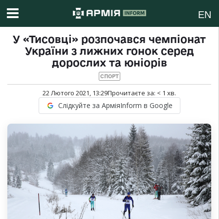
EN
У «Тисовці» розпочався чемпіонат
України з лижних гонок серед
дорослих та юніорів
СПОРТ
22 Лютого 2021, 13:29
Прочитаєте за:
< 1
хв.
Слідкуйте за АрміяInform в Google