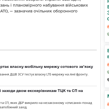
зань і планомірного набування військових
НАТО, — зазначив очільник оборонного
ртає власну мобільну мережу сотового зв’язку
вання ДШВ ЗСУ тестує власну LTE-мережу на лінії фронту.
і заходи двом екскерівникам ТЦК та СП на
та СП, яких ДБР викрило на незаконному «списанні» понад
 запобіжний захід.