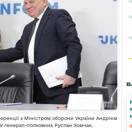
19
19
19
В
ференції з Міністром оборони України Андрієм
У генерал-полковник Руслан Хомчак.