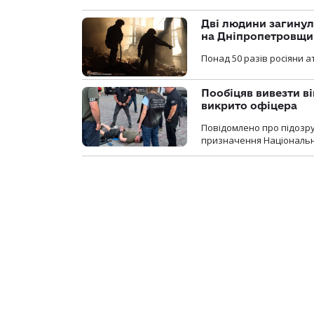
Дві людини загинул
на Дніпропетровщи
Понад 50 разів росіяни 
Пообіцяв вивезти ві
викрито офіцера
Повідомлено про підозр
призначення Національної 