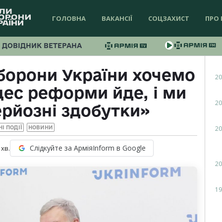
ГОЛОВНА
ВАКАНСІЇ
СОЦЗАХИСТ
ПРО 
ДОВІДНИК ВЕТЕРАНА
борони України хочемо
20
цес реформи йде, і ми
20
рйозні здобутки»
20
І ПОДІЇ
НОВИНИ
Слідкуйте за АрміяInform в Google
хв.
20
19