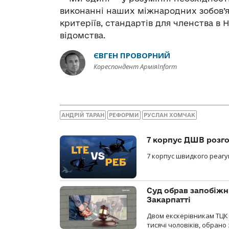
виконанні наших міжнародних зобов’я
критеріїв, стандартів для членства в 
відомства.
ЄВГЕН ПРОВОРНИЙ
Кореспондент АрміяInform
АНДРІЙ ТАРАН
РЕФОРМИ
РУСЛАН ХОМЧАК
7 корпус ДШВ розго
7 корпус швидкого реагу
Суд обрав запобіжн
Закарпатті
Двом екскерівникам ТЦК 
тисячі чоловіків, обрано