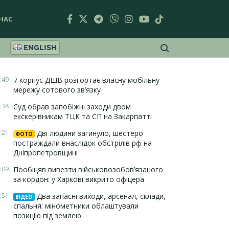
НАС
ENGLISH
:49
7 корпус ДШВ розгортає власну мобільну
мережу сотового зв’язку
:38
Суд обрав запобіжні заходи двом
екскерівникам ТЦК та СП на Закарпатті
:21
Дві людини загинуло, шестеро
ФОТО
постраждали внаслідок обстрілів рф на
Дніпропетровщині
:09
Пообіцяв вивезти військовозобов’язаного
за кордон: у Харкові викрито офіцера
:51
Два запасні виходи, арсенал, склади,
ВІДЕО
спальня: мінометники облаштували
позицію під землею