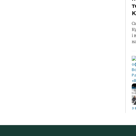
т
К
С
К
і 
н