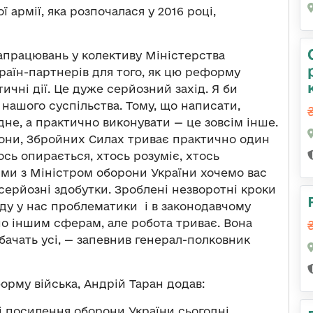
армії, яка розпочалася у 2016 році,
напрацювань у колективу Міністерства
країн-партнерів для того, як цю реформу
тичні дії. Це дуже серйозний захід. Я би
 нашого суспільства. Тому, що написати,
не, а практично виконувати — це зовсім інше.
рони, Збройних Силах триває практично один
тось опирається, хтось розуміє, хтось
 І ми з Міністром оборони України хочемо вас
 серйозні здобутки. Зроблені незворотні кроки
еду у нас проблематики і в законодавчому
по іншим сферам, але робота триває. Вона
обачать усі, — запевнив генерал-полковник
орму війська, Андрій Таран додав:
і посилення оборони України сьогодні,