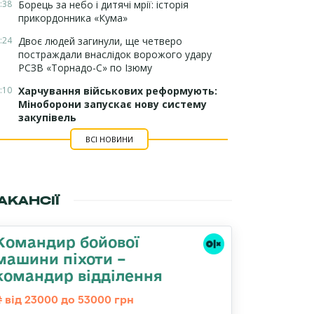
:38
Борець за небо і дитячі мрії: історія
прикордонника «Кума»
:24
Двоє людей загинули, ще четверо
постраждали внаслідок ворожого удару
РСЗВ «Торнадо-С» по Ізюму
:10
Харчування військових реформують:
Міноборони запускає нову систему
закупівель
ВСІ НОВИНИ
АКАНСІЇ
Командир бойової
машини піхоти –
командир відділення
від 23000 до 53000 грн