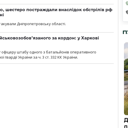
о, шестеро постраждали внаслідок обстрілів рф
ні
атакували Дніпропетровську області.
П
йськовозобов’язаного за кордон: у Харкові
у офіцеру штабу одного з батальйонів оперативного
гвардії України за ч. 3 ст. 332 КК України.
Д
п