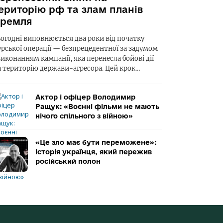
ериторію рф та злам планів
ремля
ьогодні виповнюється два роки від початку
урської операції — безпрецедентної за задумом
виконанням кампанії, яка перенесла бойові дії
а територію держави-агресора. Цей крок…
Актор і офіцер Володимир
Ращук: «Воєнні фільми не мають
нічого спільного з війною»
«Це зло має бути переможене»:
історія українця, який пережив
російський полон