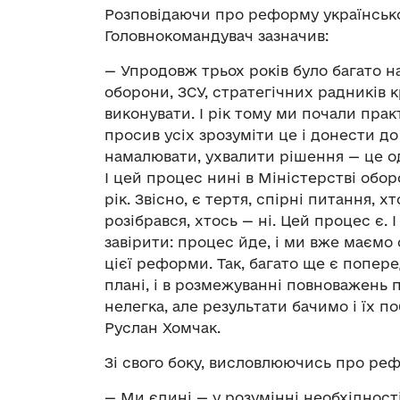
Розповідаючи про реформу української 
Головнокомандувач зазначив:
— Упродовж трьох років було багато 
оборони, ЗСУ, стратегічних радників 
виконувати. І рік тому ми почали прак
просив усіх зрозуміти це і донести до
намалювати, ухвалити рішення — це од
І цей процес нині в Міністерстві обо
рік. Звісно, є тертя, спірні питання, х
розібрався, хтось — ні. Цей процес є.
завірити: процес йде, і ми вже маємо
цієї реформи. Так, багато ще є попер
плані, і в розмежуванні повноважень 
нелегка, але результати бачимо і їх п
Руслан Хомчак.
Зі свого боку, висловлюючись про реф
— Ми єдині — у розумінні необхідност