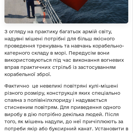
З огляду на практику багатьох армій світу,
надувні мішені потрібні для більш якісного
проведення тренувань та навчань корабельно-
катерного складу в морі. Передусім вони
використовуються під час виконання вогневих
вправ практичних стрільб із застосуванням
корабельної зброї.
Фактично це невеликі повітряні кулі-мішені
різного розміру, конструкція яких спеціально
спаяна з полівінілхлориду і надувається
стисненим повітрям. Для приведення одного
виробу в дію потрібно декілька людей. Після
того, як мішень надули, до неї причіплюють за
потреби якір або буксирний канат. Установити в