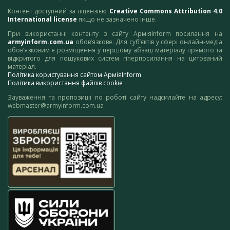
Контент доступний за ліцензією
Creative Commons Attribution 4.0
International license
якщо не зазначено інше.
При використанні контенту з сайту АрміяInform посилання на
armyinform.com.ua
обов’язкове. Для суб’єктів у сфері онлайн-медіа
обов’язковим є розміщення у першому абзаці матеріалу прямого та
відкритого для пошукових систем гіперпосилання на цитований
матеріал.
Політика користування сайтом АрміяInform
Політика використання файлів cookie
Зауваження та пропозиції по роботі сайту надсилайте на адресу:
webmaster@armyinform.com.ua