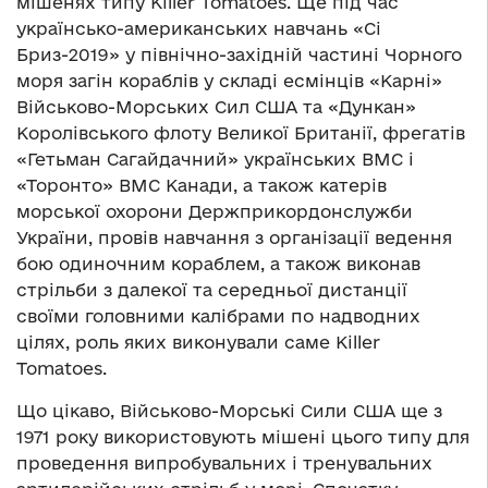
мішенях типу Killer Tomatoes. Ще під час
українсько-американських навчань «Сі
Бриз-2019» у північно-західній частині Чорного
моря загін кораблів у складі есмінців «Карні»
Військово-Морських Сил США та «Дункан»
Королівського флоту Великої Британії, фрегатів
«Гетьман Сагайдачний» українських ВМС і
«Торонто» ВМС Канади, а також катерів
морської охорони Держприкордонслужби
України, провів навчання з організації ведення
бою одиночним кораблем, а також виконав
стрільби з далекої та середньої дистанції
своїми головними калібрами по надводних
цілях, роль яких виконували саме Killer
Tomatoes.
Що цікаво, Військово-Морські Сили США ще з
1971 року використовують мішені цього типу для
проведення випробувальних і тренувальних