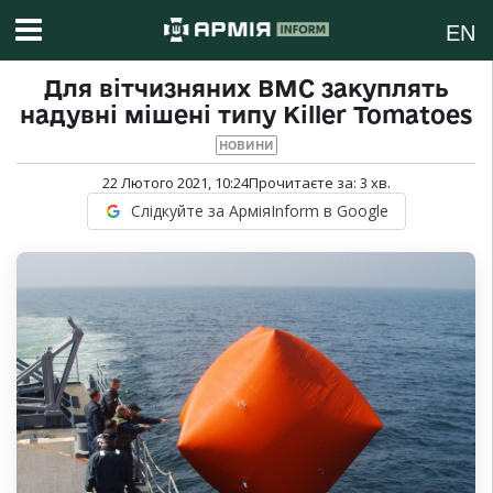
EN
Для вітчизняних ВМС закуплять
надувні мішені типу Killer Tomatoes
НОВИНИ
22 Лютого 2021, 10:24
Прочитаєте за:
3
хв.
Слідкуйте за АрміяInform в Google