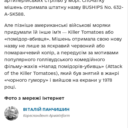
артилерійських стрільб у морі. Спочатку
мішень отримала штатну назву BUSHIPS No. 632-
A-SK588.
Але пізніше американські військові моряки
придумали їй інше ім’я ― Killer Tomatoes або
«помідор-вбивця». Мішень отримала свою нову
назву не лише за яскравий червоний або
помаранчевий колір, а передусім за мотивами
популярного голлівудського комедійного
фільму-жахів «Напад помідорів-убивць» (Attack
of the Killer Tomatoes), який був знятий в жанрі
«чорного гумору» і вийшов на екрани у 1978
році.
Фото з мережі Інтернет
ВІТАЛІЙ ПАНЧИШИН
Кореспондент АрміяInform