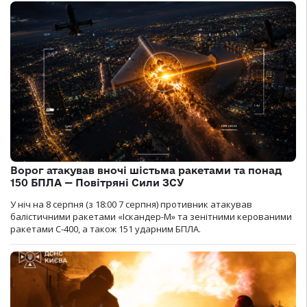
Ворог атакував вночі шістьма ракетами та понад
150 БПЛА — Повітряні Сили ЗСУ
У ніч на 8 серпня (з 18:00 7 серпня) противник атакував
балістичними ракетами «Іскандер-М» та зенітними керованими
ракетами С-400, а також 151 ударним БПЛА.