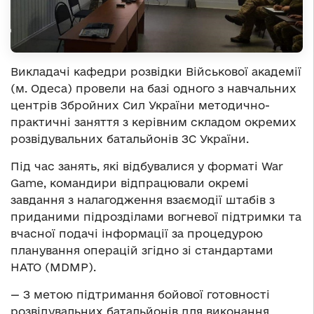
Викладачі кафедри розвідки Військової академії
(м. Одеса) провели на базі одного з навчальних
центрів Збройних Сил України методично-
практичні заняття з керівним складом окремих
розвідувальних батальйонів ЗС України.
Під час занять, які відбувалися у форматі War
Game, командири відпрацювали окремі
завдання з налагодження взаємодії штабів з
приданими підрозділами вогневої підтримки та
вчасної подачі інформації за процедурою
планування операцій згідно зі стандартами
НАТО (MDMP).
— З метою підтримання бойової готовності
розвідувальних батальйонів для виконання