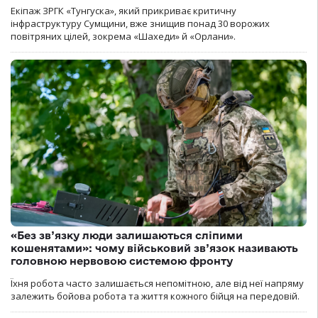
Екіпаж ЗРГК «Тунгуска», який прикриває критичну
інфраструктуру Сумщини, вже знищив понад 30 ворожих
повітряних цілей, зокрема «Шахеди» й «Орлани».
«Без зв’язку люди залишаються сліпими
кошенятами»: чому військовий зв’язок називають
головною нервовою системою фронту
Їхня робота часто залишається непомітною, але від неї напряму
залежить бойова робота та життя кожного бійця на передовій.