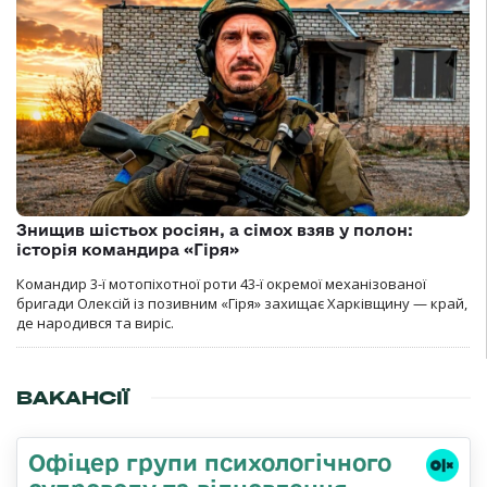
Знищив шістьох росіян, а сімох взяв у полон:
історія командира «Гіря»
Командир 3-ї мотопіхотної роти 43-ї окремої механізованої
бригади Олексій із позивним «Гіря» захищає Харківщину — край,
де народився та виріс.
ВАКАНСІЇ
Офіцер групи психологічного