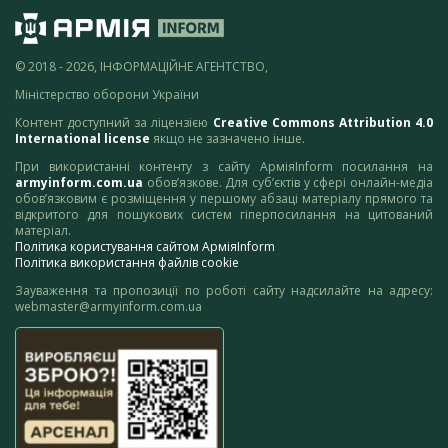
© 2018 - 2026, ІНФОРМАЦІЙНЕ АГЕНТСТВО,
Міністерство оборони України
Контент доступний за ліцензією
Creative Commons Attribution 4.0
International license
якщо не зазначено інше.
При використанні контенту з сайту АрміяInform посилання на
armyinform.com.ua
обов’язкове. Для суб’єктів у сфері онлайн-медіа
обов’язковим є розміщення у першому абзаці матеріалу прямого та
відкритого для пошукових систем гіперпосилання на цитований
матеріал.
Політика користування сайтом АрміяInform
Політика використання файлів cookie
Зауваження та пропозиції по роботі сайту надсилайте на адресу:
webmaster@armyinform.com.ua