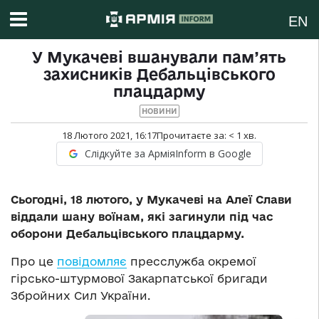
EN
У Мукачеві вшанували пам’ять
захисників Дебальцівського
плацдарму
НОВИНИ
18 Лютого 2021, 16:17
Прочитаєте за:
< 1
хв.
Слідкуйте за АрміяInform в Google
Сьогодні
, 18 лютого,
у
Мукачеві на Алеї Слави
віддали шану воїнам, які загинули під час
оборони Дебальцівського плацдарму.
Про це
повідомляє
пресслужба окремої
гірсько-штурмової Закарпатської бригади
Збройних Сил України.