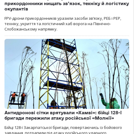
прикордонники нищать зв’язок, техніку й логістику
окупантів
FPV-дрони прикордонників уразили засоби зв’язку, РЕБ і РЕР,
техніку, укриття та логістичний хаб ворога на Північно-
Слобожанському напрямку.
Антидронові сітки врятували «Хамві»: бійці 128-ї
бригади пережили атаку російської «Молнії»
Бійці 128-ї Закарпатської бригади, повертаючись із бойового
завдання, потрапили під атаку російського ударного