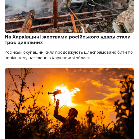
На Харківщині жертвами російського удару стали
троє цивільних
Російські окупаційні сили продовжують цілеспрямовано бити по
цивільному населенню Харківської області.