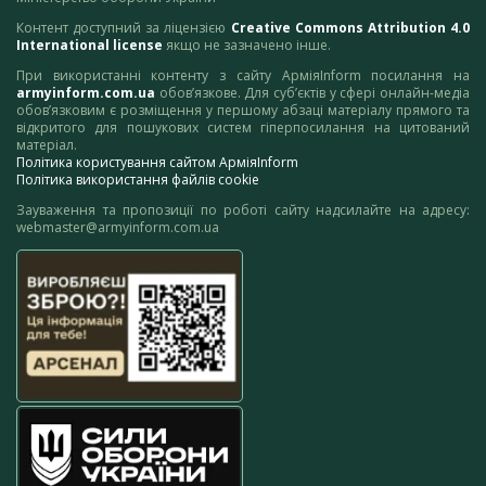
Контент доступний за ліцензією
Creative Commons Attribution 4.0
International license
якщо не зазначено інше.
При використанні контенту з сайту АрміяInform посилання на
armyinform.com.ua
обов’язкове. Для суб’єктів у сфері онлайн-медіа
обов’язковим є розміщення у першому абзаці матеріалу прямого та
відкритого для пошукових систем гіперпосилання на цитований
матеріал.
Політика користування сайтом АрміяInform
Політика використання файлів cookie
Зауваження та пропозиції по роботі сайту надсилайте на адресу:
webmaster@armyinform.com.ua