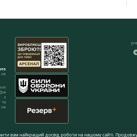
pr
ons
не
orm
Для
м є
 та
 на
 на
чити вам найкращий досвід роботи на нашому сайті. Продовжу