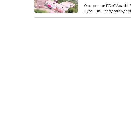
Оператори ББпС Apachi 8
Луганщині завдали ударів