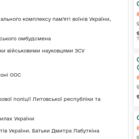
льного комплексу пам’яті воїнів України,
ського омбудсмена
іки військовими науковцями ЗСУ
йоні ООС
ової поліції Литовської республіки та
Силах України
ів України. Батьки Дмитра Лабуткіна