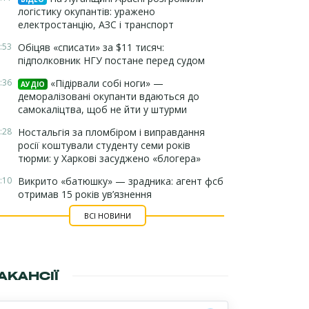
логістику окупантів: уражено
електростанцію, АЗС і транспорт
:53
Обіцяв «списати» за $11 тисяч:
підполковник НГУ постане перед судом
:36
«Підірвали собі ноги» —
АУДІО
деморалізовані окупанти вдаються до
самокаліцтва, щоб не йти у штурми
:28
Ностальгія за пломбіром і виправдання
росії коштували студенту семи років
тюрми: у Харкові засуджено «блогера»
:10
Викрито «батюшку» — зрадника: агент фсб
отримав 15 років ув’язнення
ВСІ НОВИНИ
АКАНСІЇ