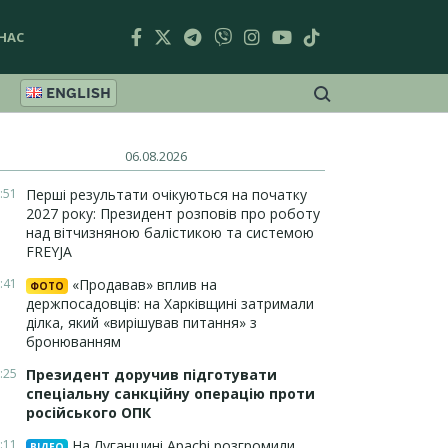
НАС
ENGLISH
06.08.2026
:51
Перші результати очікуються на початку
2027 року: Президент розповів про роботу
над вітчизняною балістикою та системою
FREYJA
:41
«Продавав» вплив на
ФОТО
держпосадовців: на Харківщині затримали
ділка, який «вирішував питання» з
бронюванням
:25
Президент доручив підготувати
спеціальну санкційну операцію проти
російського ОПК
:11
На Луганщині Apachi розгромили
ВІДЕО