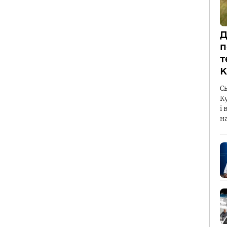
Д
п
т
К
С
К
і 
н