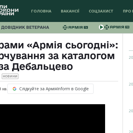
ГОЛОВНА
ВАКАНСІЇ
СОЦЗАХИСТ
ПРО 
ДОВІДНИК ВЕТЕРАНА
рами «Армія сьогодні»:
арчування за каталогом
20
 за Дебальцево
НОВИНИ
20
Слідкуйте за АрміяInform в Google
1
хв.
20
20