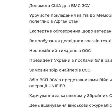
Допомога США для ВМС ЗСУ
Урочисте покладання квітів до Меморіа
полеглих в Афганістані
Експертне обговорення щодо ветеран
Випробування дослідних зразків техн
Неспокійний тиждень в ООС
Президент України з послами G7 в ра
Зимовий збір снайперів ССО
Збір ВСП ЗСУ з представниками Військ
операції UNIFIER
Харчування за каталогом у Збройних 
День вшанування військових журналіст