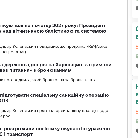
чікуються на початку 2027 року: Президент
у над вітчизняною балістикою та системою
димир Зеленський повідомив, що програма FREYJA вже
ної реалізації.
а держпосадовців: на Харківщині затримали
ував питання» з бронюванням
и посередника, який брав гроші за бронювання.
підготувати спеціальну санкційну операцію
 ОПК
димир Зеленський провів координаційну нараду щодо
 росії.
i розгромили логістику окупантів: уражено
С і транспорт