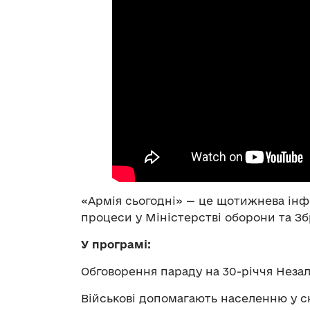
«Армія сьогодні» — це щотижнева ін
процеси у Міністерстві оборони та Зб
У програмі:
Обговорення параду на 30-річчя Неза
Військові допомагають населенню у с