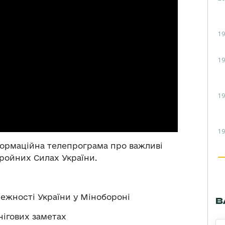
19
19
19
19
формаційна телепрограма про важливі
ройних Силах України.
лежності України у Мінобороні
В
нігових заметах