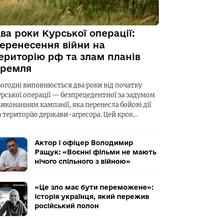
ва роки Курської операції:
еренесення війни на
ериторію рф та злам планів
ремля
ьогодні виповнюється два роки від початку
урської операції — безпрецедентної за задумом
виконанням кампанії, яка перенесла бойові дії
а територію держави-агресора. Цей крок…
Актор і офіцер Володимир
Ращук: «Воєнні фільми не мають
нічого спільного з війною»
«Це зло має бути переможене»:
історія українця, який пережив
російський полон