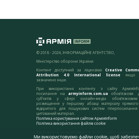
© 2018 - 2026, ІНФОРМАЦІЙНЕ АГЕНТСТВО,
Міністерство оборони України
Контент доступний за ліцензією
Creative Comm
Attribution 4.0 International license
якщо 
зазначено інше.
При використанні контенту з сайту АрміяInf
посилання на
armyinform.com.ua
обов’язкове. 
суб’єктів у сфері онлайн-медіа обов’язкови
розміщення у першому абзаці матеріалу прямого
відкритого для пошукових систем гіперпосилання
цитований матеріал.
Політика користування сайтом АрміяInform
Політика використання файлів cookie
Зауваження та пропозиції по роботі сайту надсилайте
Ми використовуємо файли cookie, щоб забезпе
адресу:
webmaster@armyinform.com.ua