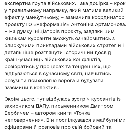
експертна група військових. Така добірка – крок
у правильному напрямку, який матиме великий
ефект у майбутньому, − зазначила координатор
проєкту ГО «Реформація» Антоніна Артамонова.
− На думку ініціаторів проєкту, завдяки цим
книжкам курсанти зможуть ознайомитись з
блискучими прикладами військових стратегій і
детальніше розглянути історичний досвід
країн-учасниць військових конфліктів,
розібратись у процесах та тенденціях, що
відбуваються в сучасному світі, навчитись
розуміти психологію ворога й будувати
взаємини в колективі.
Окрім цього, тут відбулась зустріч курсантів із
захисником ДАПу, письменником Дмитром
Вербичем – автором книги «Точка
неповернення». Він поспілкувався з майбутніми
офіцерами й розповів про свій бойовий та