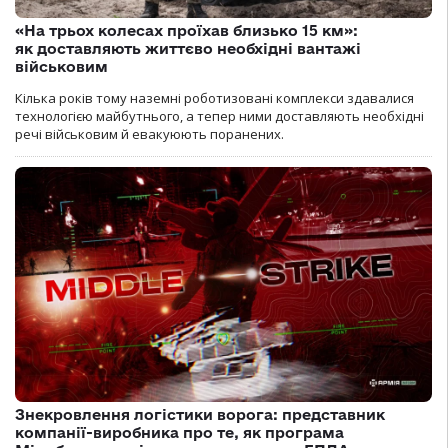
«На трьох колесах проїхав близько 15 км»:
як доставляють життєво необхідні вантажі
військовим
Кілька років тому наземні роботизовані комплекси здавалися
технологією майбутнього, а тепер ними доставляють необхідні
речі військовим й евакуюють поранених.
Знекровлення логістики ворога: представник
компанії-виробника про те, як програма