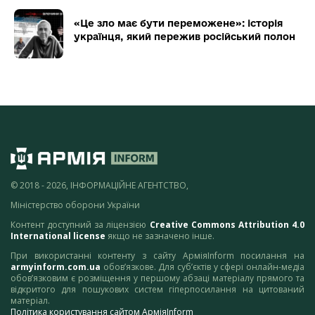
«Це зло має бути переможене»: історія
українця, який пережив російський полон
© 2018 - 2026, ІНФОРМАЦІЙНЕ АГЕНТСТВО,
Міністерство оборони України
Контент доступний за ліцензією
Creative Commons Attribution 4.0
International license
якщо не зазначено інше.
При використанні контенту з сайту АрміяInform посилання на
armyinform.com.ua
обов’язкове. Для суб’єктів у сфері онлайн-медіа
обов’язковим є розміщення у першому абзаці матеріалу прямого та
відкритого для пошукових систем гіперпосилання на цитований
матеріал.
Політика користування сайтом АрміяInform