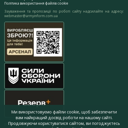
Політика використання файлів cookie
Зауваження та пропозиції по роботі сайту надсилайте на адресу:
webmaster@armyinform.com.ua
Ми використовуємо файли cookie, щоб забезпечити
вам найкращий досвід роботи на нашому сайті.
Продовжуючи користуватися сайтом, ви погоджуєтесь
press@armyinform.com.ua