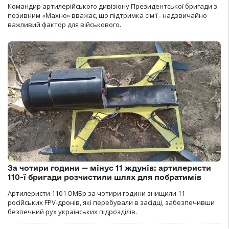
Командир артилерійського дивізіону Президентської бригади з
позивним «Махно» вважає, що підтримка сім'ї - надзвичайно
важливий фактор для військового.
За чотири години — мінус 11 ждунів: артилеристи
110-ї бригади розчистили шлях для побратимів
Артилеристи 110-ї ОМБр за чотири години знищили 11
російських FPV-дронів, які перебували в засідці, забезпечивши
безпечний рух українських підрозділів.