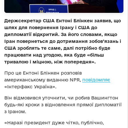
Держсекретар США Ентоні Блінкен заявив, що
шлях для повернення Ірану і США до
дипломатії відкритий. За його словами, якщо
Іран повернеться до дотримання зобов’язань і
США зроблять те саме, далі потрібно буде
працювати над угодою, яка буде «більш
тривалою і міцною, ніж попередня».
Про це Ентоні Блінкен розповів
американському виданню NPR,
повідомляє
«Інтерфакс Україна».
Він відмовився уточнити, чи робив Вашингтон
будь-які кроки з відновлення прямої дипломатії
з Іраном.
«Наразі президент дуже чітко, публічно,