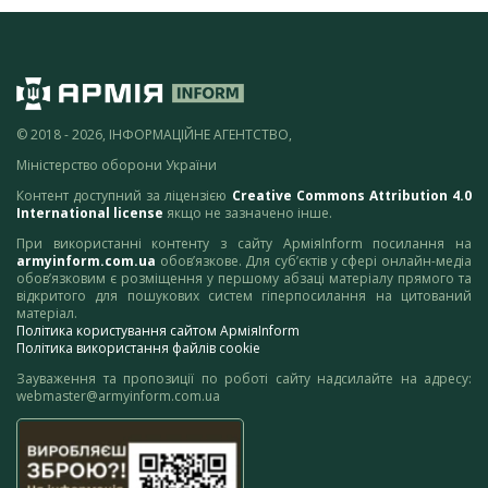
© 2018 - 2026, ІНФОРМАЦІЙНЕ АГЕНТСТВО,
Міністерство оборони України
Контент доступний за ліцензією
Creative Commons Attribution 4.0
International license
якщо не зазначено інше.
При використанні контенту з сайту АрміяInform посилання на
armyinform.com.ua
обов’язкове. Для суб’єктів у сфері онлайн-медіа
обов’язковим є розміщення у першому абзаці матеріалу прямого та
відкритого для пошукових систем гіперпосилання на цитований
матеріал.
Політика користування сайтом АрміяInform
Політика використання файлів cookie
Зауваження та пропозиції по роботі сайту надсилайте на адресу:
webmaster@armyinform.com.ua