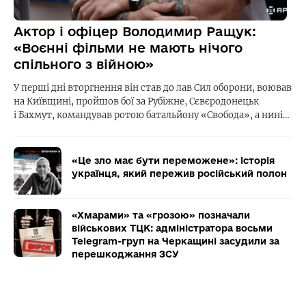
Актор і офіцер Володимир Ращук:
«Воєнні фільми не мають нічого
спільного з війною»
У перші дні вторгнення він став до лав Сил оборони, воював
на Київщині, пройшов бої за Рубіжне, Сєвєродонецьк
і Бахмут, командував ротою батальйону «Свобода», а нині…
«Це зло має бути переможене»: історія
українця, який пережив російський полон
«Хмарами» та «грозою» позначали
військових ТЦК: адміністратора восьми
Telegram-груп на Черкащині засудили за
перешкоджання ЗСУ