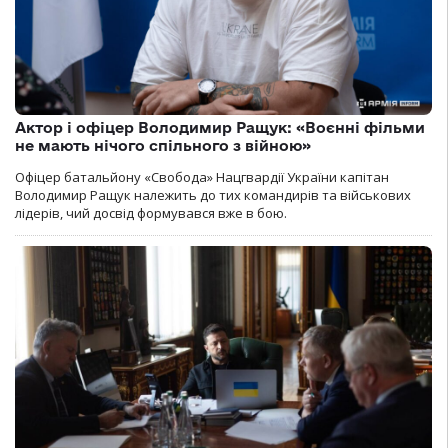
Актор і офіцер Володимир Ращук: «Воєнні фільми
не мають нічого спільного з війною»
Офіцер батальйону «Свобода» Нацгвардії України капітан
Володимир Ращук належить до тих командирів та військових
лідерів, чий досвід формувався вже в бою.