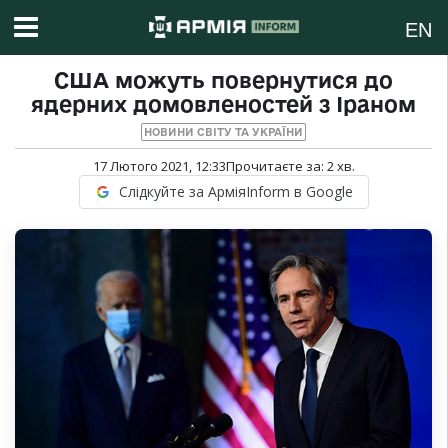
EN
США можуть повернутися до
ядерних домовленостей з Іраном
НОВИНИ СВІТУ ТА УКРАЇНИ
17 Лютого 2021, 12:33
Прочитаєте за:
2
хв.
Слідкуйте за АрміяInform в Google