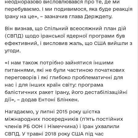
неодноразово висловлювався про те, де ми
перебуваємо. І ми подивимося, яка буде реакція
Ірану на це», – зазначив глава Держдепу.
Він визнав, що Спільний всеосяжний план дій
(СВПД) щодо іранської ядерної програми був
ефективний, і висловив жаль, що США вийшли з
угоди.
«І нам також потрібно зайнятися іншими
питаннями, які не були частиною початкових
переговорів і які глибоко проблематичні для
нас і для інших країн світу: програма
балістичних ракет Ірану, його дестабілізаційні
дії», – додав Ентоні Блінкен.
Нагадаємо, у липні 2015 року шістка
міжнародних посередників (п’ять постійних
членів РБ ООН і Німеччина) і Іран ухвалили
СВПД. У травні 2018 року США під час