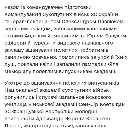
Разом із командувачем підготовки
Командування Сухопутних військ ЗС України
генерал-лейтенантом Олександром Павлюком,
керівним складом, військовими капеланами
отцями Андрієм Хомишиним та Юрієм Балухом
офіцери й курсанти видового навчального
закладу вшанували полеглих побратимів
хвилиною мовчання, помолились за упокій їхніх
душ, поклали квіти і запалили лампадки біля
меморіалу полеглим випускникам Академії.
Укотре до вшанування полеглих випускників
Національної академії сухопутних військ
долучились і слухачі Загальновійськового
училища Військової академії Сен-Сір Коеткідан
ЗС Французької Республіки молодші
лейтенанти Адександр Жіро та Корантен
Лорон, які проходять стажування у виші.