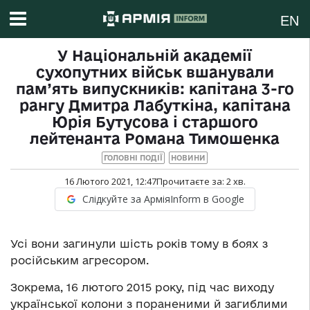
EN
У Національній академії
сухопутних військ вшанували
пам’ять випускників: капітана 3-го
рангу Дмитра Лабуткіна, капітана
Юрія Бутусова і старшого
лейтенанта Романа Тимошенка
ГОЛОВНІ ПОДІЇ
НОВИНИ
16 Лютого 2021, 12:47
Прочитаєте за:
2
хв.
Слідкуйте за АрміяInform в Google
Усі вони загинули шість років тому в боях з
російським агресором.
Зокрема, 16 лютого 2015 року, під час виходу
української колони з пораненими й загиблими