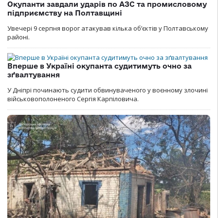
Окупанти завдали ударів по АЗС та промисловому
підприємству на Полтавщині
Увечері 9 серпня ворог атакував кілька обʼєктів у Полтавському
районі.
Вперше в Україні окупанта судитимуть очно за
зґвалтування
У Дніпрі починають судити обвинуваченого у воєнному злочині
військовополоненого Сергія Карпіловича.