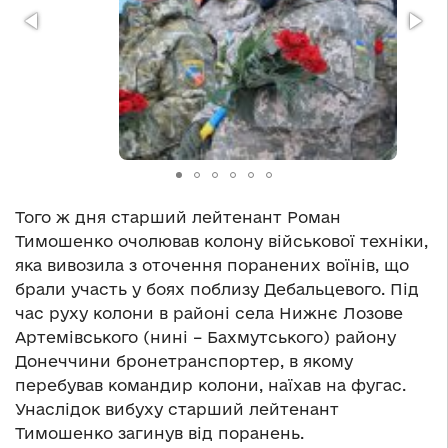
Того ж дня старший лейтенант Роман
Тимошенко очолював колону військової техніки,
яка вивозила з оточення поранених воїнів, що
брали участь у боях поблизу Дебальцевого. Під
час руху колони в районі села Нижнє Лозове
Артемівського (нині – Бахмутського) району
Донеччини бронетранспортер, в якому
перебував командир колони, наїхав на фугас.
Унаслідок вибуху старший лейтенант
Тимошенко загинув від поранень.