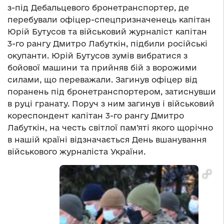
з-під Дебальцевого бронетранспортер, де
перебували офіцер-спецпризначенець капітан
Юрій Бутусов та військовий журналіст капітан
3-го рангу Дмитро Лабуткін, підбили російські
окупанти. Юрій Бутусов зумів вибратися з
бойової машини та прийняв бій з ворожими
силами, що переважали. Загинув офіцер від
поранень під бронетранспортером, затиснувши
в руці гранату. Поруч з ним загинув і військовий
кореспондент капітан 3-го рангу Дмитро
Лабуткін, на честь світлої пам’яті якого щорічно
в нашій країні відзначається День вшанування
військового журналіста України.