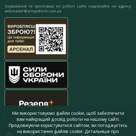
Зауваження та пропозиції по роботі сайту надсилайте на адресу:
webmaster@armyinform.com.ua
Ми використовуємо файли cookie, щоб забезпечити
вам найкращий досвід роботи на нашому сайті.
Продовжуючи користуватися сайтом, ви погоджуєтесь
press@armyinform.com.ua
на використання файлів cookie. Детальніше про