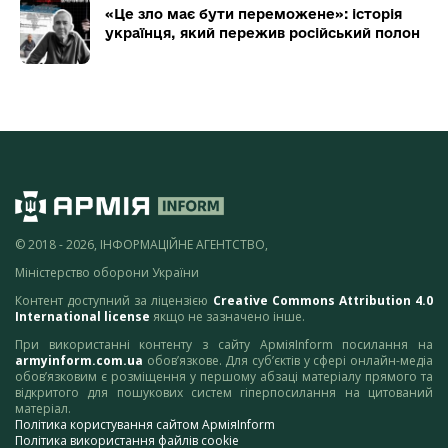
«Це зло має бути переможене»: історія
українця, який пережив російський полон
© 2018 - 2026, ІНФОРМАЦІЙНЕ АГЕНТСТВО,
Міністерство оборони України
Контент доступний за ліцензією
Creative Commons Attribution 4.0
International license
якщо не зазначено інше.
При використанні контенту з сайту АрміяInform посилання на
armyinform.com.ua
обов’язкове. Для суб’єктів у сфері онлайн-медіа
обов’язковим є розміщення у першому абзаці матеріалу прямого та
відкритого для пошукових систем гіперпосилання на цитований
матеріал.
Політика користування сайтом АрміяInform
Політика використання файлів cookie