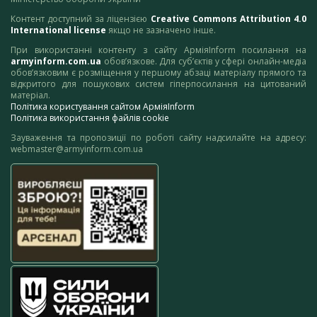
Контент доступний за ліцензією
Creative Commons Attribution 4.0
International license
якщо не зазначено інше.
При використанні контенту з сайту АрміяInform посилання на
armyinform.com.ua
обов’язкове. Для суб’єктів у сфері онлайн-медіа
обов’язковим є розміщення у першому абзаці матеріалу прямого та
відкритого для пошукових систем гіперпосилання на цитований
матеріал.
Політика користування сайтом АрміяInform
Політика використання файлів cookie
Зауваження та пропозиції по роботі сайту надсилайте на адресу:
webmaster@armyinform.com.ua