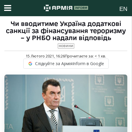
EN
Чи вводитиме Україна додаткові
санкції за фінансування тероризму
– у РНБО надали відповідь
НОВИНИ
15 Лютого 2021, 16:26
Прочитаєте за:
< 1
хв.
Слідкуйте за АрміяInform в Google