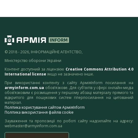
© 2018 - 2026, ІНФОРМАЦІЙНЕ АГЕНТСТВО,
Міністерство оборони України
Контент доступний за ліцензією
Creative Commons Attribution 4.0
International license
якщо не зазначено інше.
При використанні контенту з сайту АрміяInform посилання на
armyinform.com.ua
обов’язкове. Для суб’єктів у сфері онлайн-медіа
обов’язковим є розміщення у першому абзаці матеріалу прямого та
відкритого для пошукових систем гіперпосилання на цитований
матеріал.
Політика користування сайтом АрміяInform
Політика використання файлів cookie
Зауваження та пропозиції по роботі сайту надсилайте на адресу:
webmaster@armyinform.com.ua