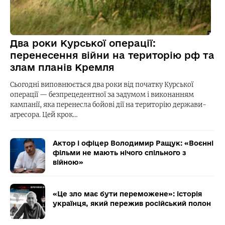
Два роки Курської операції:
перенесення війни на територію рф та
злам планів Кремля
Сьогодні виповнюється два роки від початку Курської
операції — безпрецедентної за задумом і виконанням
кампанії, яка перенесла бойові дії на територію держави-
агресора. Цей крок…
Актор і офіцер Володимир Ращук: «Воєнні
фільми не мають нічого спільного з
війною»
«Це зло має бути переможене»: історія
українця, який пережив російський полон