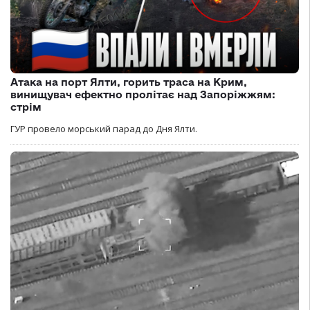
Атака на порт Ялти, горить траса на Крим,
винищувач ефектно пролітає над Запоріжжям:
стрім
ГУР провело морський парад до Дня Ялти.