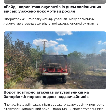
«Рейд» «привітав» окупантів із днем залізничних
військ: уражено локомотиви росіян
Оператори 413-го полку «Рейд» уразили низку російських
локомотивів, завдавши відчутної шкоди логістиці окупантів.
Ворог повторно атакував рятувальників на
Запоріжжі: поранено двох надзвичайників
Під час ліквідації пожежі після ворожого удару росіяни повторно
атакували Запорізький район, поранивши двох рятувальників.