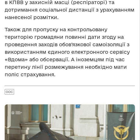
в КПВВ у захисній масці (респіраторі) та
дотримання соціальної дистанції з урахуванням
нанесеної розмітки.
Також для пропуску на контрольовану
територію громадяни повинні дати згоду на
проведення заходів обов’язкової самоізоляції з
використанням єдиного електронного сервісу
«Вдома» або обсервації. А іноземцям під час
перетину лінії розмежування необхідно мати
поліс страхування.
ООС