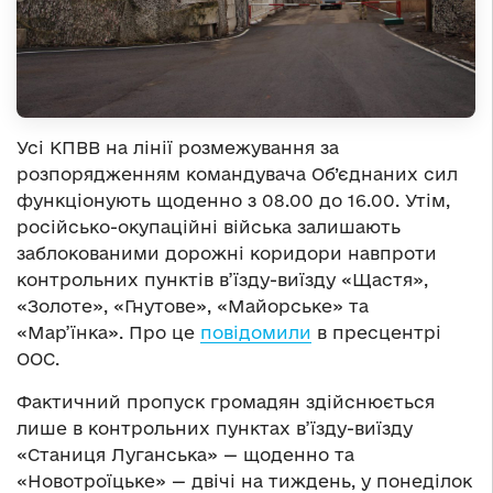
Усі КПВВ на лінії розмежування за
розпорядженням командувача Об’єднаних сил
функціонують щоденно з 08.00 до 16.00. Утім,
російсько-окупаційні війська залишають
заблокованими дорожні коридори навпроти
контрольних пунктів в’їзду-виїзду «Щастя»,
«Золоте», «Гнутове», «Майорське» та
«Мар’їнка». Про це
повідомили
в пресцентрі
ООС.
Фактичний пропуск громадян здійснюється
лише в контрольних пунктах в’їзду-виїзду
«Станиця Луганська» — щоденно та
«Новотроїцьке» — двічі на тиждень, у понеділок