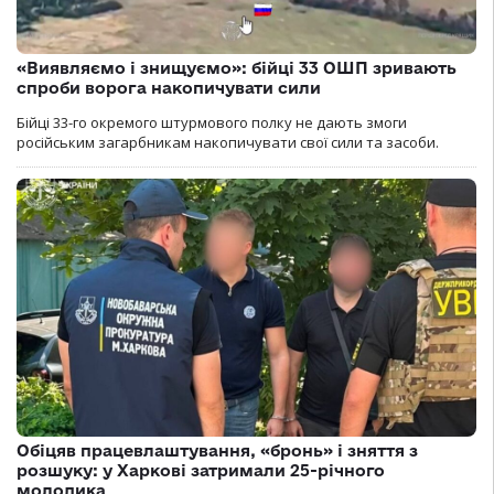
«Виявляємо і знищуємо»: бійці 33 ОШП зривають
спроби ворога накопичувати сили
Бійці 33-го окремого штурмового полку не дають змоги
російським загарбникам накопичувати свої сили та засоби.
Обіцяв працевлаштування, «бронь» і зняття з
розшуку: у Харкові затримали 25-річного
молодика