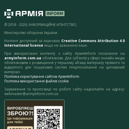
© 2018 - 2026, ІНФОРМАЦІЙНЕ АГЕНТСТВО,
Міністерство оборони України
Контент доступний за ліцензією
Creative Commons Attribution 4.0
International license
якщо не зазначено інше.
При використанні контенту з сайту АрміяInform посилання на
armyinform.com.ua
обов’язкове. Для суб’єктів у сфері онлайн-медіа
обов’язковим є розміщення у першому абзаці матеріалу прямого та
відкритого для пошукових систем гіперпосилання на цитований
матеріал.
Політика користування сайтом АрміяInform
Політика використання файлів cookie
Зауваження та пропозиції по роботі сайту надсилайте на адресу:
webmaster@armyinform.com.ua