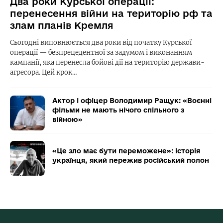
Два роки Курської операції:
перенесення війни на територію рф та
злам планів Кремля
Сьогодні виповнюється два роки від початку Курської
операції — безпрецедентної за задумом і виконанням
кампанії, яка перенесла бойові дії на територію держави-
агресора. Цей крок…
Актор і офіцер Володимир Ращук: «Воєнні
фільми не мають нічого спільного з
війною»
«Це зло має бути переможене»: історія
українця, який пережив російський полон