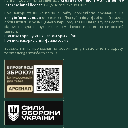
Контент доступний за ліцензією
Creative Commons Attribution 4.0
International license
якщо не зазначено інше.
При використанні контенту з сайту АрміяInform посилання на
armyinform.com.ua
обов’язкове. Для суб’єктів у сфері онлайн-медіа
обов’язковим є розміщення у першому абзаці матеріалу прямого та
відкритого для пошукових систем гіперпосилання на цитований
матеріал.
Політика користування сайтом АрміяInform
Політика використання файлів cookie
Зауваження та пропозиції по роботі сайту надсилайте на адресу:
webmaster@armyinform.com.ua