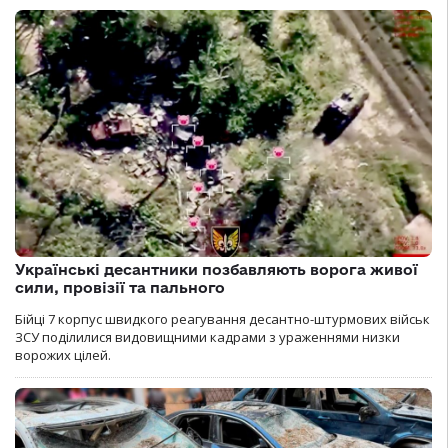
Українські десантники позбавляють ворога живої
сили, провізії та пального
Бійці 7 корпус швидкого реагування десантно-штурмових військ
ЗСУ поділилися видовищними кадрами з ураженнями низки
ворожих цілей.