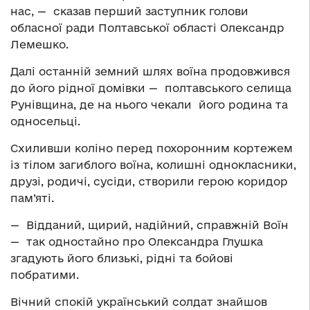
нас, — сказав перший заступник голови
обласної ради Полтавської області Олександр
Лемешко.
Далі останній земний шлях воїна продовжився
до його рідної домівки — полтавського селища
Рунівщина, де на нього чекали його родина та
односельці.
Схиливши коліно перед похоронним кортежем
із тілом загиблого воїна, колишні однокласники,
друзі, родичі, сусіди, створили герою коридор
пам’яті.
— Відданий, щирий, надійний, справжній Воїн
— так одностайно про Олександра Глушка
згадують його близькі, рідні та бойові
побратими.
Вічний спокій український солдат знайшов