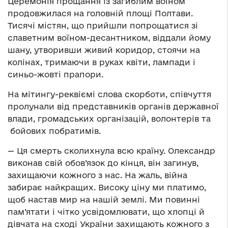
Церемонія прощання із загиблим воїном
продовжилася на головній площі Полтави.
Тисячі містян, що прийшли попрощатися зі
славетним воїном-десантником, віддали йому
шану, утворивши живий коридор, стоячи на
колінах, тримаючи в руках квіти, лампади і
синьо-жовті прапори.
На мітингу-реквіємі слова скорботи, співчуття
пролунали від представників органів державної
влади, громадських організацій, волонтерів та
бойових побратимів.
— Ця смерть сколихнула всю країну. Олександр
виконав свій обов’язок до кінця, він загинув,
захищаючи кожного з нас. На жаль, війна
забирає найкращих. Високу ціну ми платимо,
щоб настав мир на нашій землі. Ми повинні
пам’ятати і чітко усвідомлювати, що хлопці й
дівчата на сході України захищають кожного з