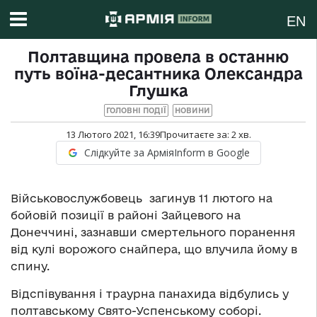
EN
Полтавщина провела в останню
путь воїна-десантника Олександра
Глушка
ГОЛОВНІ ПОДІЇ
НОВИНИ
13 Лютого 2021, 16:39
Прочитаєте за:
2
хв.
Слідкуйте за АрміяInform в Google
Військовослужбовець загинув 11 лютого на
бойовій позиції в районі Зайцевого на
Донеччині, зазнавши смертельного поранення
від кулі ворожого снайпера, що влучила йому в
спину.
Відспівування і траурна панахида відбулись у
полтавському Свято-Успенському соборі.