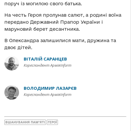
поруч із могилою свого батька.
На честь Героя пролунав салют, а родині воїна
передано Державний Прапор України і
маруновий берет десантника.
В Олександра залишилися мати, дружина та
двоє дітей.
ВІТАЛІЙ САРАНЦЕВ
Кореспондент АрміяInform
ВОЛОДИМИР ЛАЗАРЄВ
Кореспондент АрміяInform
ВШАНУВАННЯ ПАМ'ЯТІ
ГЕРОЇ