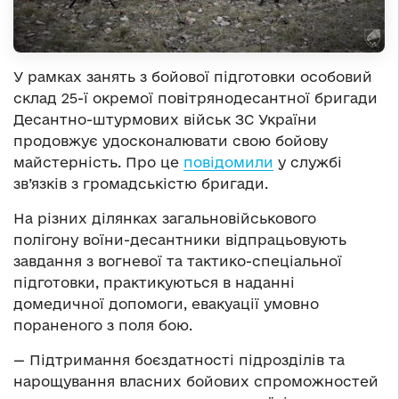
У рамках занять з бойової підготовки особовий
склад 25-ї окремої повітрянодесантної бригади
Десантно-штурмових військ ЗС України
продовжує удосконалювати свою бойову
майстерність. Про це
повідомили
у службі
зв’язків з громадськістю бригади.
На різних ділянках загальновійськового
полігону воїни-десантники відпрацьовують
завдання з вогневої та тактико-спеціальної
підготовки, практикуються в наданні
домедичної допомоги, евакуації умовно
пораненого з поля бою.
— Підтримання боєздатності підрозділів та
нарощування власних бойових спроможностей