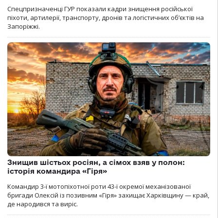
Спецпризначенці ГУР показали кадри знищення російської
піхоти, артилерії, транспорту, дронів та логістичних об’єктів на
Запоріжжі.
Знищив шістьох росіян, а сімох взяв у полон:
історія командира «Гіря»
Командир 3-ї мотопіхотної роти 43-ї окремої механізованої
бригади Олексій із позивним «Гіря» захищає Харківщину — край,
де народився та виріс.