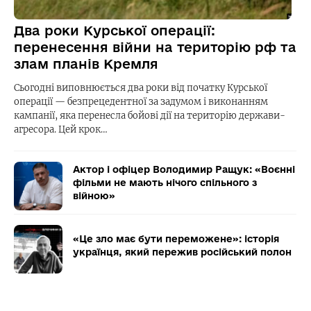
Два роки Курської операції:
перенесення війни на територію рф та
злам планів Кремля
Сьогодні виповнюється два роки від початку Курської
операції — безпрецедентної за задумом і виконанням
кампанії, яка перенесла бойові дії на територію держави-
агресора. Цей крок…
Актор і офіцер Володимир Ращук: «Воєнні
фільми не мають нічого спільного з
війною»
«Це зло має бути переможене»: історія
українця, який пережив російський полон