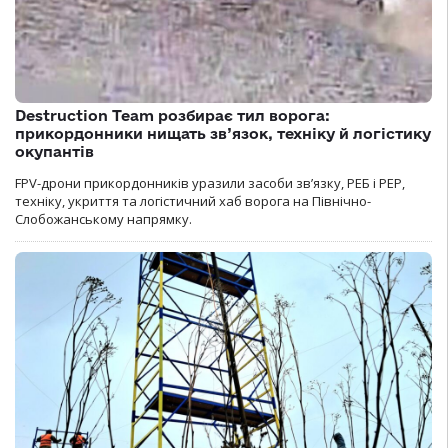
Destruction Team розбирає тил ворога:
прикордонники нищать зв’язок, техніку й логістику
окупантів
FPV-дрони прикордонників уразили засоби зв’язку, РЕБ і РЕР,
техніку, укриття та логістичний хаб ворога на Північно-
Слобожанському напрямку.