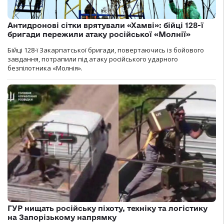
Антидронові сітки врятували «Хамві»: бійці 128-ї
бригади пережили атаку російської «Молнії»
Бійці 128-ї Закарпатської бригади, повертаючись із бойового
завдання, потрапили під атаку російського ударного
безпілотника «Молнія».
ГУР нищать російську піхоту, техніку та логістику
на Запорізькому напрямку