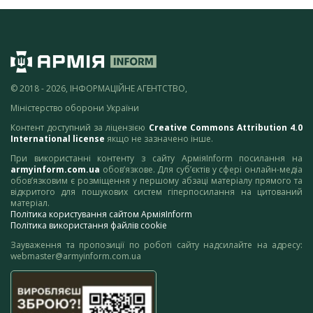
© 2018 - 2026, ІНФОРМАЦІЙНЕ АГЕНТСТВО,
Міністерство оборони України
Контент доступний за ліцензією
Creative Commons Attribution 4.0
International license
якщо не зазначено інше.
При використанні контенту з сайту АрміяInform посилання на
armyinform.com.ua
обов’язкове. Для суб’єктів у сфері онлайн-медіа
обов’язковим є розміщення у першому абзаці матеріалу прямого та
відкритого для пошукових систем гіперпосилання на цитований
матеріал.
Політика користування сайтом АрміяInform
Політика використання файлів cookie
Зауваження та пропозиції по роботі сайту надсилайте на адресу:
webmaster@armyinform.com.ua