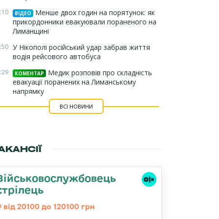
:10
Менше двох годин на порятунок: як
ВІДЕО
прикордонники евакуювали пораненого на
Лиманщині
:50
У Нікополі російський удар забрав життя
водія рейсового автобуса
:29
Медик розповів про складність
КОМЕНТАР
евакуації поранених на Лиманському
напрямку
ВСІ НОВИНИ
АКАНСІЇ
Військовослужбовець
стрілець
від 20100 до 120100 грн