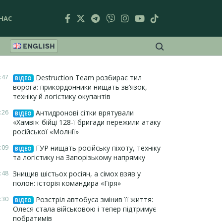
НАС
ENGLISH
:47
Destruction Team розбирає тил
ВІДЕО
ворога: прикордонники нищать зв’язок,
техніку й логістику окупантів
:26
Антидронові сітки врятували
ВІДЕО
«Хамві»: бійці 128-ї бригади пережили атаку
російської «Молнії»
:09
ГУР нищать російську піхоту, техніку
ВІДЕО
та логістику на Запорізькому напрямку
:48
Знищив шістьох росіян, а сімох взяв у
полон: історія командира «Гіря»
:30
Розстріл автобуса змінив її життя:
ВІДЕО
Олеся стала військовою і тепер підтримує
побратимів