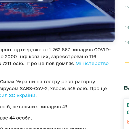
15
14
14
торно підтверджено 1 262 867 випадків COVID-
вано 2000 інфікованих, зареєстровано 116
 7211 осіб. Про це повідомляє
Міністерство
 Силах України на гостру респіраторну
В
ірусом SARS-CoV-2, хворіє 546 осіб. Про це
ил ЗС України
.
осіб, летальних випадків 43.
уває 44 особи.
ий випадок захворювання на гостру