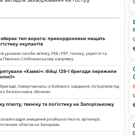
озбирає тил ворога: прикордонники нищать
огістику окупантів
 уразили засоби зв’язку, РЕБ і РЕР, техніку, укриття та
на Північно-Слобожанському напрямку.
рятували «Хамві»: бійці 128-ї бригади пережили
олнії»
ї бригади, повертаючись із бойового завдання, потрапили під
ого безпілотника «Молнія».
у піхоту, техніку та логістику на Запорізькому
азали кадри знищення російської піхоти, артилерії,
гістичних об’єктів на Запоріжжі.