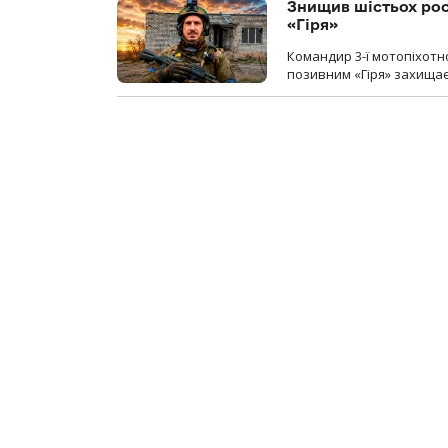
Знищив шістьох росі
«Гіря»
Командир 3-ї мотопіхотно
позивним «Гіря» захищає