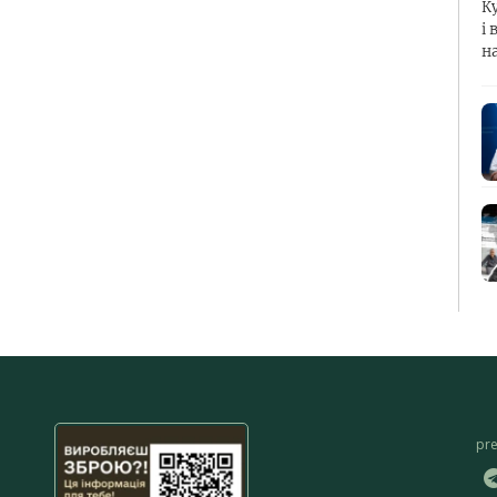
К
і 
н
pr