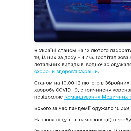
В Україні станом на 12 лютого лабора
19, із них за добу – 4 773. Госпіталізо
летальних випадків, водночас одужало
охорони здоров’я України
.
Станом на 10.00 12 лютого в Збройних
хворобу COVID-19, спричинену коронав
повідомляє
Командування Медичних с
Всього за час пандемії одужало 15 359 
На ізоляції (у т. ч. самоізоляції) переб
За минулу добу зареєстровано 41 нов