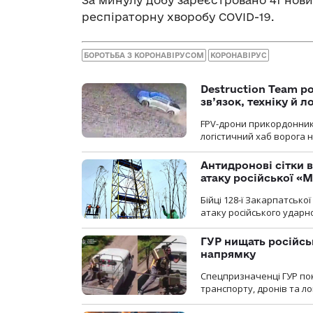
респіраторну хворобу COVID-19.
БОРОТЬБА З КОРОНАВІРУСОМ
КОРОНАВІРУС
Destruction Team р
зв’язок, техніку й л
FPV-дрони прикордонників
логістичний хаб ворога 
Антидронові сітки в
атаку російської «М
Бійці 128-ї Закарпатсько
атаку російського ударн
ГУР нищать російськ
напрямку
Спецпризначенці ГУР пок
транспорту, дронів та ло