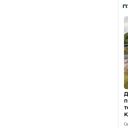
П
Д
п
т
К
С