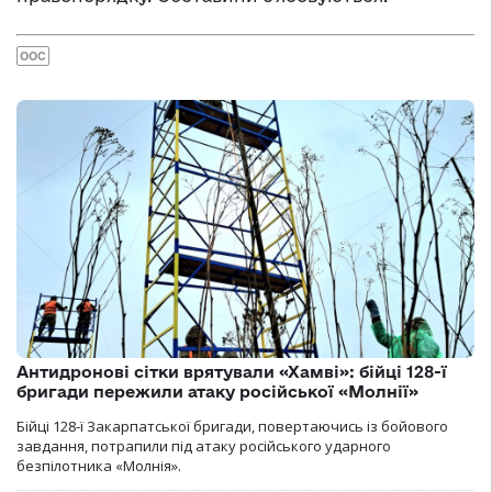
ООС
Антидронові сітки врятували «Хамві»: бійці 128-ї
бригади пережили атаку російської «Молнії»
Бійці 128-ї Закарпатської бригади, повертаючись із бойового
завдання, потрапили під атаку російського ударного
безпілотника «Молнія».