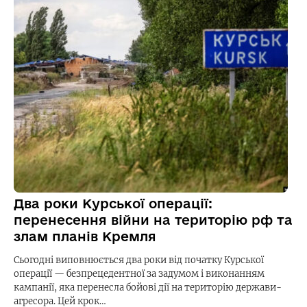
Два роки Курської операції:
перенесення війни на територію рф та
злам планів Кремля
Сьогодні виповнюється два роки від початку Курської
операції — безпрецедентної за задумом і виконанням
кампанії, яка перенесла бойові дії на територію держави-
агресора. Цей крок…