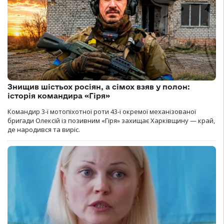
Знищив шістьох росіян, а сімох взяв у полон:
історія командира «Гіря»
Командир 3-ї мотопіхотної роти 43-ї окремої механізованої
бригади Олексій із позивним «Гіря» захищає Харківщину — край,
де народився та виріс.