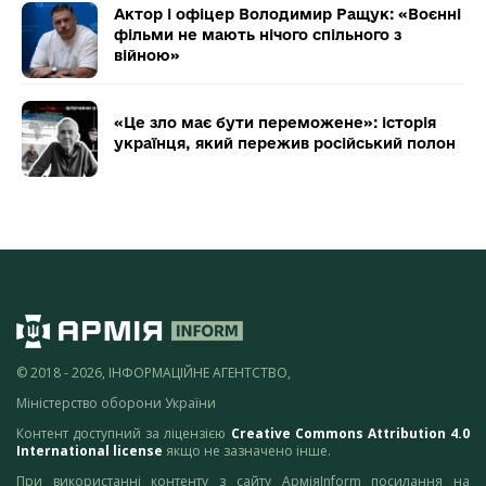
Актор і офіцер Володимир Ращук: «Воєнні
фільми не мають нічого спільного з
війною»
«Це зло має бути переможене»: історія
українця, який пережив російський полон
© 2018 - 2026, ІНФОРМАЦІЙНЕ АГЕНТСТВО,
Міністерство оборони України
Контент доступний за ліцензією
Creative Commons Attribution 4.0
International license
якщо не зазначено інше.
При використанні контенту з сайту АрміяInform посилання на