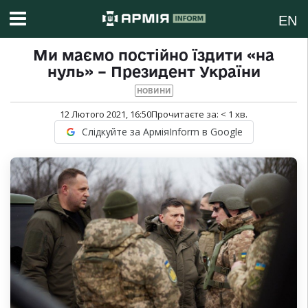
EN
Ми маємо постійно їздити «на
нуль» – Президент України
НОВИНИ
12 Лютого 2021, 16:50
Прочитаєте за:
< 1
хв.
Слідкуйте за АрміяInform в Google