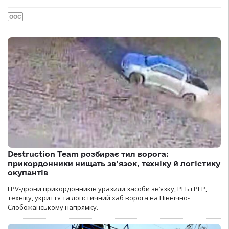
ООС
Destruction Team розбирає тил ворога:
прикордонники нищать зв’язок, техніку й логістику
окупантів
FPV-дрони прикордонників уразили засоби зв’язку, РЕБ і РЕР,
техніку, укриття та логістичний хаб ворога на Північно-
Слобожанському напрямку.