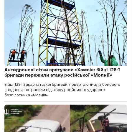
Антидронові сітки врятували «Хамві»: бійці 128-ї
бригади пережили атаку російської «Молнії»
Бійці 128-ї Закарпатської бригади, повертаючись із бойового
завдання, потрапили під атаку російського ударного
безпілотника «Молнія».